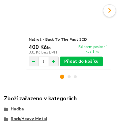
Našrot - Back To The Past 3CD
Našrot - Fl
400 Kč
346 Kč
Skladem poslední
/
ks
/
ks
kus 1 ks
331 Kč
bez DPH
286 Kč
bez 
Přidat do košíku
Zboží zařazeno v kategoriích
Hudba
Rock/Heavy Metal