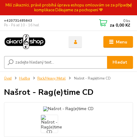
Milí zákazníci, právě probíhá úprava eshopu omlouvám se za případné
komplikace Děkujeme za pochopení 💙
0
ks
+420731485643
za
0,00 Kč
Po - Pá od 10 - 16 hod.
Menu
Hledat
Úvod
Hudba
Rock/Heavy Metal
Našrot - Rag(e)time CD
Našrot - Rag(e)time CD