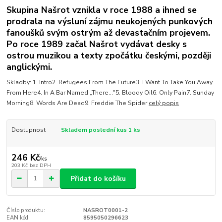
Skupina Našrot vznikla v roce 1988 a ihned se
prodrala na výsluní zájmu neukojených punkových
fanoušků svým ostrým až devastačním projevem.
Po roce 1989 začal Našrot vydávat desky s
ostrou muzikou a texty zpočátku českými, později
anglickými.
Skladby: 1. Intro2. Refugees From The Future3. I Want To Take You Away
From Here4. In A Bar Named „There..."5. Bloody Oil6. Only Pain7. Sunday
Morning8. Words Are Dead9. Freddie The Spider
celý popis
Dostupnost
Skladem poslední kus 1 ks
246 Kč
/
ks
203 Kč
bez DPH
Přidat do košíku
Číslo produktu:
NASROT0001-2
EAN kód:
8595050296623