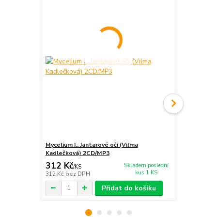
Mycelium I.: Jantarové oči (Vilma
Mycelium II:
Kadlečková) 2CD/MP3
Kadlečková
312 Kč
312 Kč
Skladem poslední
/
KS
/
KS
kus 1 KS
312 Kč
bez DPH
312 Kč
bez 
Přidat do košíku