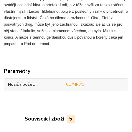
svádějí poslední bitvu o artefakt Lodí; a v téže chvíli za tenkou stěnou
vlastní mysli i Lucas Hildebrandt bojuje z posledních sil – o příčetnost, o
důstojnost, o lidství. Čeká ho dilema a rozhodnutí.
Ökrë
, Třetí z
posvátných drog, může být jeho záchranou i zkázou; ale ať už se pro
něj stane čímkoliv, sežehne plamenem všechno, co bylo. Minulost
končí. A muže s temnou gerdánskou duší, povahou a kořeny čeká jen
propast – a Pád do temnot.
Parametry
Nosič / počet
CD/MP3/1
Související zboží
5