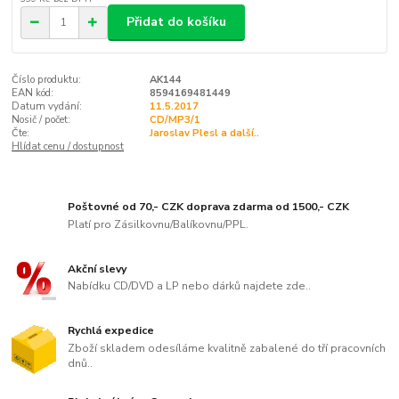
Přidat do košíku
Číslo produktu:
AK144
EAN kód:
8594169481449
Datum vydání:
11.5.2017
Nosič / počet:
CD/MP3/1
Čte:
Jaroslav Plesl a další..
Hlídat cenu / dostupnost
Poštovné od 70,- CZK doprava zdarma od 1500,- CZK
Platí pro Zásilkovnu/Balíkovnu/PPL.
Akční slevy
Nabídku CD/DVD a LP nebo dárků najdete zde..
Rychlá expedice
Zboží skladem odesíláme kvalitně zabalené do tří pracovních
dnů..