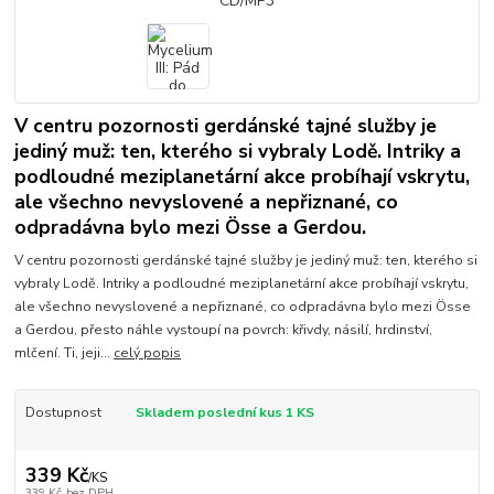
V centru pozornosti gerdánské tajné služby je
jediný muž: ten, kterého si vybraly Lodě. Intriky a
podloudné meziplanetární akce probíhají vskrytu,
ale všechno nevyslovené a nepřiznané, co
odpradávna bylo mezi Össe a Gerdou.
V centru pozornosti gerdánské tajné služby je jediný muž: ten, kterého si
vybraly Lodě. Intriky a podloudné meziplanetární akce probíhají vskrytu,
ale všechno nevyslovené a nepřiznané, co odpradávna bylo mezi Össe
a Gerdou, přesto náhle vystoupí na povrch: křivdy, násilí, hrdinství,
mlčení. Ti, jeji...
celý popis
Dostupnost
Skladem poslední kus 1 KS
339 Kč
/
KS
339 Kč
bez DPH