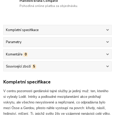
Platební brána Comgate
Pohodlná online platba za objednávku.
Kompletní specifikace
Parametry
Komentáře
0
Související zboží
5
Kompletní specifikace
V centru pozornosti gerdánské tajné služby je jediný muž: ten, kterého
si vybraly Lodě. Intriky a podloudné meziplanetární akce probíhají
vskrytu, ale všechno nevyslovené a nepřiznané, co odpradávna bylo
mezi Össe a Gerdou, přesto náhle vystoupí na povrch: křivdy, násilí,
hrdinství, mlčení. Ti, jejichž světy žily ve vzájemné nenávisti celé věky,