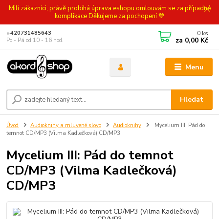
Milí zákazníci, právě probíhá úprava eshopu omlouvám se za případné
komplikace Děkujeme za pochopení 💙
0
ks
+420731485643
za
0,00 Kč
Po - Pá od 10 - 16 hod.
Menu
Hledat
Úvod
Audioknihy a mluvené slovo
Audioknihy
Mycelium III: Pád do
temnot CD/MP3 (Vilma Kadlečková) CD/MP3
Mycelium III: Pád do temnot
CD/MP3 (Vilma Kadlečková)
CD/MP3