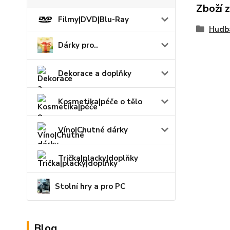
Zboží 
Filmy|DVD|Blu-Ray
Hudb
Dárky pro..
Dekorace a doplňky
Kosmetika|péče o tělo
Víno|Chutné dárky
Trička|placky|doplňky
Stolní hry a pro PC
Blog