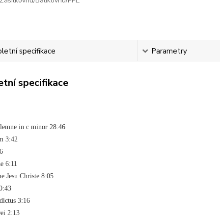
Zásilkovnu/Balíkovnu/PPL.
etní specifikace
Parametry
tní specifikace
lemne in c minor 28:46
m 3:42
6
ae 6:11
e Jesu Christe 8:05
0:43
dictus 3:16
ei 2:13