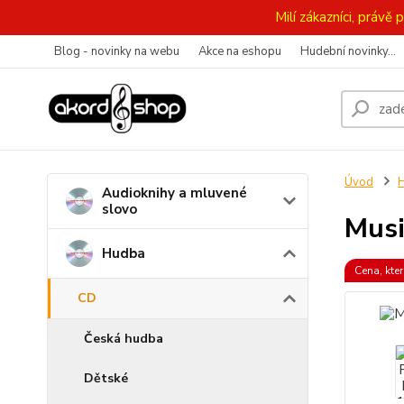
Milí zákazníci, práv
Blog - novinky na webu
Akce na eshopu
Hudební novinky...
Úvod
Audioknihy a mluvené
slovo
Musi
Hudba
Cena, kter
CD
Česká hudba
Dětské