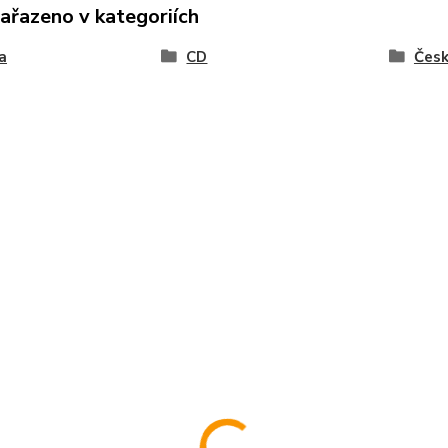
zařazeno v kategoriích
a
CD
Čes