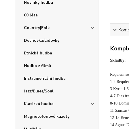
Novinky hudba
60.léta
Country|Folk
Kompl
Dechovka/Lidovky
Komple
Etnická hudba
Skladby:
Hudba z filmů
Requiem so
Instrumentání hudba
1-2 Requie
3 Kyrie 1:5
Jazz/Blues/Soul
4-7 Dies ir
8-10 Domin
Klasická hudba
11 Sanctus 
Magnetofonové kazety
12-13 Bene
14 Agnus D