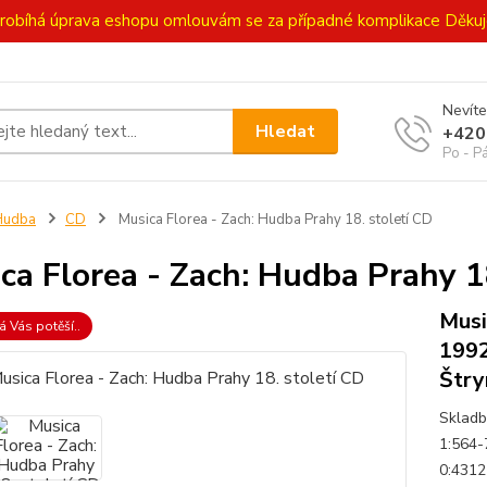
ě probíhá úprava eshopu omlouvám se za případné komplikace Děk
Nevíte
Hledat
+420
Po - P
Hudba
CD
Musica Florea - Zach: Hudba Prahy 18. století CD
ca Florea - Zach: Hudba Prahy 1
Musi
á Vás potěší..
1992
Štry
Skladb
1:564-
0:4312