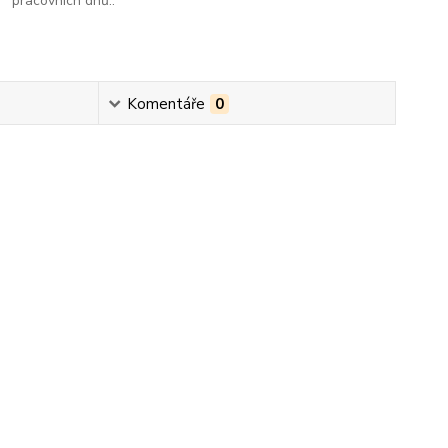
pracovních dnů..
Komentáře
0