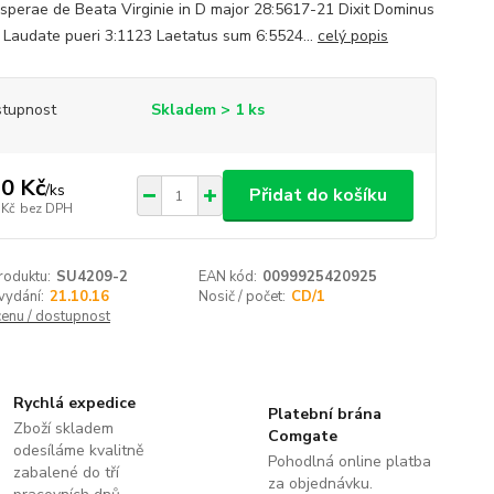
sperae de Beata Virginie in D major 28:5617-21 Dixit Dominus
 Laudate pueri 3:1123 Laetatus sum 6:5524...
celý popis
tupnost
Skladem > 1 ks
0 Kč
/
ks
Přidat do košíku
 Kč
bez DPH
roduktu:
SU4209-2
EAN kód:
0099925420925
vydání:
21.10.16
Nosič / počet:
CD/1
cenu / dostupnost
Rychlá expedice
Platební brána
Zboží skladem
Comgate
odesíláme kvalitně
Pohodlná online platba
zabalené do tří
za objednávku.