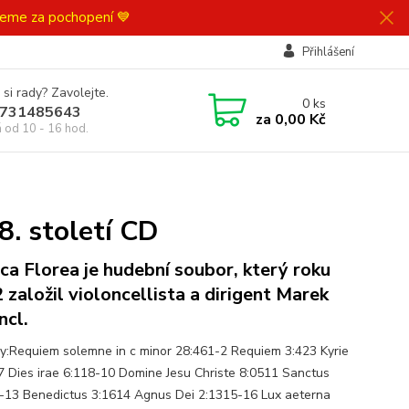
ujeme za pochopení 💙
Přihlášení
 si rady? Zavolejte.
0
ks
731485643
za
0,00 Kč
á od 10 - 16 hod.
8. století CD
ca Florea je hudební soubor, který roku
 založil violoncellista a dirigent Marek
ncl.
y:Requiem solemne in c minor 28:461-2 Requiem 3:423 Kyrie
7 Dies irae 6:118-10 Domine Jesu Christe 8:0511 Sanctus
-13 Benedictus 3:1614 Agnus Dei 2:1315-16 Lux aeterna