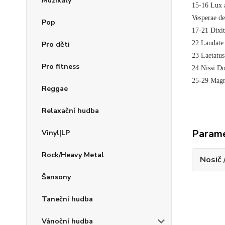
Muzikály
15-16 Lux 
Vesperae de
Pop
17-21 Dixi
22 Laudate 
Pro děti
23 Laetatu
Pro fitness
24 Nissi D
25-29 Magn
Reggae
Relaxační hudba
Param
Vinyl|LP
Rock/Heavy Metal
Nosič 
Šansony
Taneční hudba
Vánoční hudba