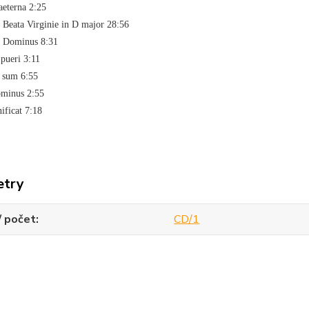
aeterna 2:25
 Beata Virginie in D major 28:56
t Dominus 8:31
pueri 3:11
s sum 6:55
ominus 2:55
ificat 7:18
etry
/ počet
CD/1