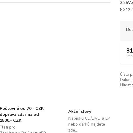
2:25Ve
8:3122
Dos
31
256
Číslo p
Datum 
Hlídat 
Poštovné od 70,- CZK
Akční slevy
doprava zdarma od
Nabídku CD/DVD a LP
1500,- CZK
nebo dárků najdete
Platí pro
zde..