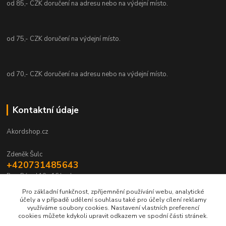
od 85,- CZK doručení na adresu nebo na výdejní místo.
od 75,- CZK doručení na výdejní místo.
od 70,- CZK doručení na adresu nebo na výdejní místo.
Kontaktní údaje
Akordshop.cz
Zdeněk Šulc
+420731485643
Po - Pá od 10 - 16 hod.
Pro základní funkčnost, zpříjemnění používání webu, analytické
info@akordshop.cz
účely a v případě udělení souhlasu také pro účely cílení reklamy
využíváme soubory cookies. Nastavení vlastních preferencí
cookies můžete kdykoli upravit odkazem ve spodní části stránek.