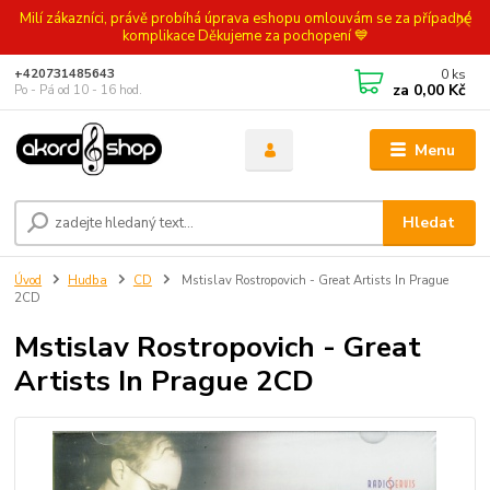
Milí zákazníci, právě probíhá úprava eshopu omlouvám se za případné
komplikace Děkujeme za pochopení 💙
0
ks
+420731485643
za
0,00 Kč
Po - Pá od 10 - 16 hod.
Menu
Hledat
Úvod
Hudba
CD
Mstislav Rostropovich - Great Artists In Prague
2CD
Mstislav Rostropovich - Great
Artists In Prague 2CD