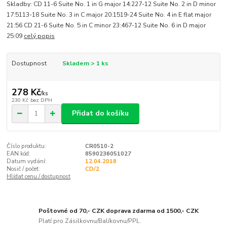
Skladby: CD 11-6 Suite No. 1 in G major 14:227-12 Suite No. 2 in D minor
17:5113-18 Suite No. 3 in C major 20:1519-24 Suite No. 4 in E flat major
21:56 CD 21-6 Suite No. 5 in C minor 23:467-12 Suite No. 6 in D major
25:09
celý popis
Dostupnost
Skladem > 1 ks
278 Kč
/
ks
230 Kč
bez DPH
Přidat do košíku
Číslo produktu:
CR0510-2
EAN kód:
8590236051027
Datum vydání:
12.04.2018
Nosič / počet:
CD/2
Hlídat cenu / dostupnost
Poštovné od 70,- CZK doprava zdarma od 1500,- CZK
Platí pro Zásilkovnu/Balíkovnu/PPL.