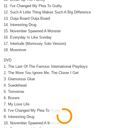
11. I've Changed My Plea To Guilty
12. Such A Little Thing Makes Such A Big Difference
13. Ouija Board Ouija Board
14. Interesting Drug
15. November Spawned A Monster
16. Everyday Is Like Sunday
17. Interlude (Morrissey Solo Version)
18. Moonriver
DVD
1. The Last Of The Famous International Playboys
2. The More You Ignore Me, The Closer I Get
3. Glamorous Glue
4. Suedehead
5. Tomorrow
6. Boxers
7. My Love Life
8. I've Changed My Plea To Guilty
9. Interesting Drug
10. November Spawned A Monster