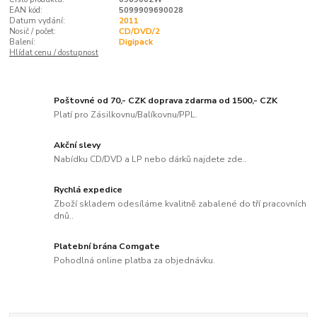
EAN kód:
5099909690028
Datum vydání:
2011
Nosič / počet:
CD/DVD/2
Balení:
Digipack
Hlídat cenu / dostupnost
Poštovné od 70,- CZK doprava zdarma od 1500,- CZK
Platí pro Zásilkovnu/Balíkovnu/PPL.
Akční slevy
Nabídku CD/DVD a LP nebo dárků najdete zde..
Rychlá expedice
Zboží skladem odesíláme kvalitně zabalené do tří pracovních
dnů..
Platební brána Comgate
Pohodlná online platba za objednávku.