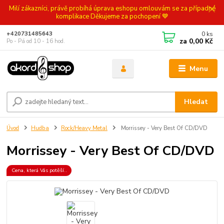
Milí zákazníci, právě probíhá úprava eshopu omlouvám se za případné
komplikace Děkujeme za pochopení 💙
0
ks
+420731485643
za
0,00 Kč
Po - Pá od 10 - 16 hod.
Menu
Hledat
Úvod
Hudba
Rock/Heavy Metal
Morrissey - Very Best Of CD/DVD
Morrissey - Very Best Of CD/DVD
Cena, která Vás potěší..