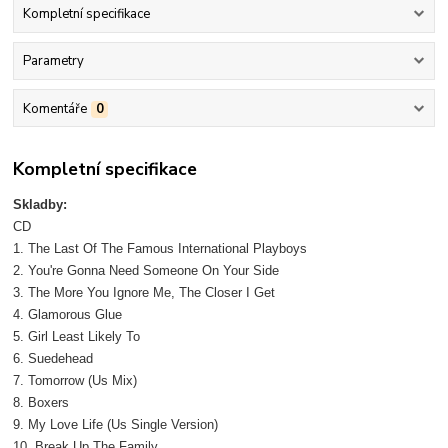
Kompletní specifikace
Parametry
Komentáře
0
Kompletní specifikace
Skladby:
CD
1. The Last Of The Famous International Playboys
2. You're Gonna Need Someone On Your Side
3. The More You Ignore Me, The Closer I Get
4. Glamorous Glue
5. Girl Least Likely To
6. Suedehead
7. Tomorrow (Us Mix)
8. Boxers
9. My Love Life (Us Single Version)
10. Break Up The Family