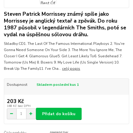
Steven Patrick Morrissey známý spíše jako
Morrissey je anglický textař a zpěvák. Do roku
1987 působil v legendárních The Smiths, poté se
vydal na úspěšnou sólovou dráhu.
Skladby:CD1. The Last Of The Famous International Playboys 2. You're
Gonna Need Someone On Your Side 3. The More You Ignore Me, The
Closer I Get 4. Glamorous Glue5. Girl Least Likely To6. Suedehead 7.
Tomorrow (Us Mix) 8. Boxers 9. My Love Life (Us Single Version) 10.
Break Up The Family11. I've Cha...
celý popis
Dostupnost
Skladem poslední kus 1
203 Kč
168 Kč
bez DPH
Přidat do košíku
Číslo produktu:
0969002W