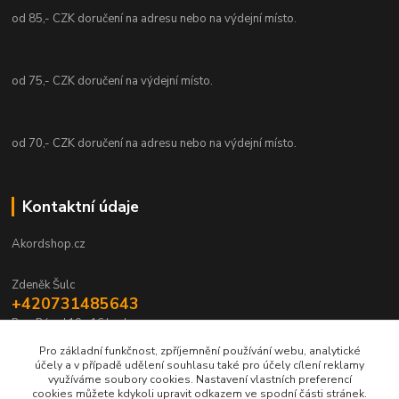
od 85,- CZK doručení na adresu nebo na výdejní místo.
od 75,- CZK doručení na výdejní místo.
od 70,- CZK doručení na adresu nebo na výdejní místo.
Kontaktní údaje
Akordshop.cz
Zdeněk Šulc
+420731485643
Po - Pá od 10 - 16 hod.
Pro základní funkčnost, zpříjemnění používání webu, analytické
info@akordshop.cz
účely a v případě udělení souhlasu také pro účely cílení reklamy
využíváme soubory cookies. Nastavení vlastních preferencí
cookies můžete kdykoli upravit odkazem ve spodní části stránek.