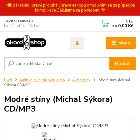
Milí zákazníci, právě probíhá úprava eshopu omlouvám se za případné
komplikace Děkujeme za pochopení 💙
0
ks
+420731485643
za
0,00 Kč
Po - Pá od 10 - 16 hod.
Menu
Hledat
Úvod
Audioknihy a mluvené slovo
Audioknihy
Modré stíny (Michal
Sýkora) CD/MP3
Modré stíny (Michal Sýkora)
CD/MP3