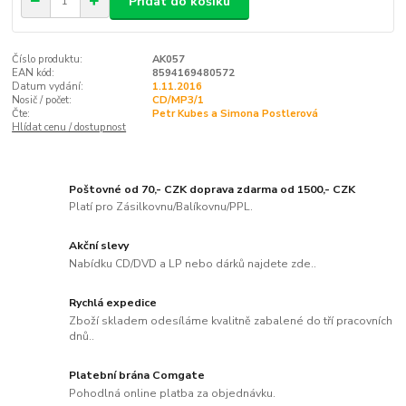
Přidat do košíku
Číslo produktu:
AK057
EAN kód:
8594169480572
Datum vydání:
1.11.2016
Nosič / počet:
CD/MP3/1
Čte:
Petr Kubes a Simona Postlerová
Hlídat cenu / dostupnost
Poštovné od 70,- CZK doprava zdarma od 1500,- CZK
Platí pro Zásilkovnu/Balíkovnu/PPL.
Akční slevy
Nabídku CD/DVD a LP nebo dárků najdete zde..
Rychlá expedice
Zboží skladem odesíláme kvalitně zabalené do tří pracovních
dnů..
Platební brána Comgate
Pohodlná online platba za objednávku.