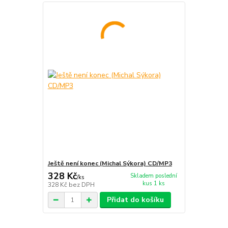
Ještě není konec (Michal Sýkora) CD/MP3
328 Kč
Skladem poslední
/
ks
kus 1 ks
328 Kč
bez DPH
Přidat do košíku