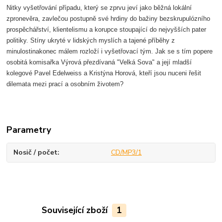
Nitky vyšetřování případu, který se zprvu jeví jako běžná lokální
zpronevěra, zavlečou postupně své hrdiny do bažiny bezskrupulózního
prospěchářství, klientelismu a korupce stoupající do nejvyšších pater
politiky. Stíny ukryté v lidských myslích a tajené příběhy z
minulostinakonec málem rozloží i vyšetřovací tým. Jak se s tím popere
osobitá komisařka Výrová přezdívaná "Velká Sova" a její mladší
kolegové Pavel Edelweiss a Kristýna Horová, kteří jsou nuceni řešit
dilemata mezi prací a osobním životem?
Parametry
Nosič / počet
CD/MP3/1
Související zboží
1