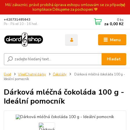
Milí zákazníci, právě probíhá úprava eshopu omlouvám se za případné
komplikace Děkujeme za pochopení 💙
0
ks
+420731485643
za
0,00 Kč
Po - Pá od 10 - 16 hod.
Menu
Hledat
Úvod
Víno|Chutné dárky
Čokolády
Dárková mléčná čokoláda 100 g -
Ideální pomocník
Dárková mléčná čokoláda 100 g -
Ideální pomocník