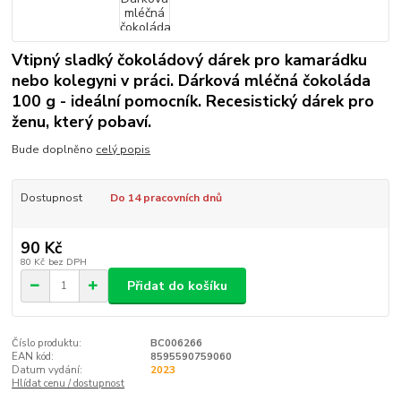
Vtipný sladký čokoládový dárek pro kamarádku
nebo kolegyni v práci. Dárková mléčná čokoláda
100 g - ideální pomocník. Recesistický dárek pro
ženu, který pobaví.
Bude doplněno
celý popis
Dostupnost
Do 14 pracovních dnů
90 Kč
80 Kč
bez DPH
Přidat do košíku
Číslo produktu:
BC006266
EAN kód:
8595590759060
Datum vydání:
2023
Hlídat cenu / dostupnost