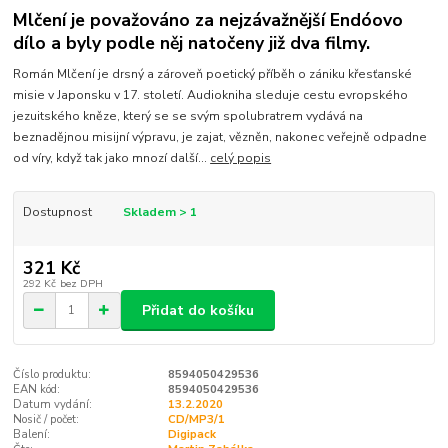
Mlčení je považováno za nejzávažnější Endóovo
dílo a byly podle něj natočeny již dva filmy.
Román Mlčení je drsný a zároveň poetický příběh o zániku křesťanské
misie v Japonsku v 17. století. Audiokniha sleduje cestu evropského
jezuitského kněze, který se se svým spolubratrem vydává na
beznadějnou misijní výpravu, je zajat, vězněn, nakonec veřejně odpadne
od víry, když tak jako mnozí další...
celý popis
Dostupnost
Skladem > 1
321 Kč
292 Kč
bez DPH
Přidat do košíku
Číslo produktu:
8594050429536
EAN kód:
8594050429536
Datum vydání:
13.2.2020
Nosič / počet:
CD/MP3/1
Balení:
Digipack