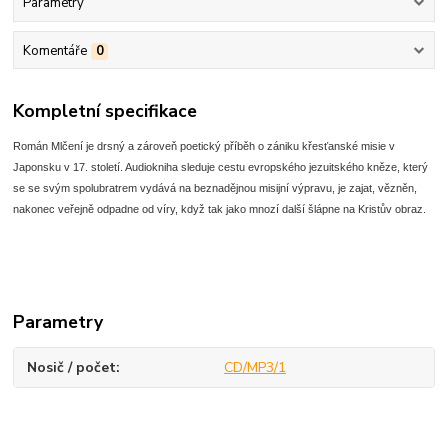
Parametry
Komentáře
0
Kompletní specifikace
Román Mlčení je drsný a zároveň poetický příběh o zániku křesťanské misie v
Japonsku v 17. století. Audiokniha sleduje cestu evropského jezuitského kněze, který
se se svým spolubratrem vydává na beznadějnou misijní výpravu, je zajat, vězněn,
nakonec veřejně odpadne od víry, když tak jako mnozí další šlápne na Kristův obraz.
Parametry
Nosič / počet
CD/MP3/1