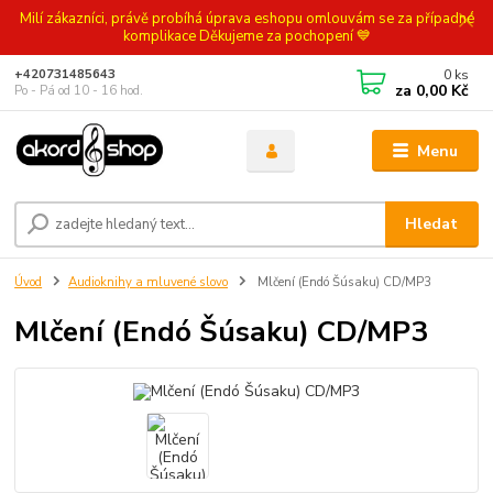
Milí zákazníci, právě probíhá úprava eshopu omlouvám se za případné
komplikace Děkujeme za pochopení 💙
0
ks
+420731485643
za
0,00 Kč
Po - Pá od 10 - 16 hod.
Menu
Hledat
Úvod
Audioknihy a mluvené slovo
Mlčení (Endó Šúsaku) CD/MP3
Mlčení (Endó Šúsaku) CD/MP3