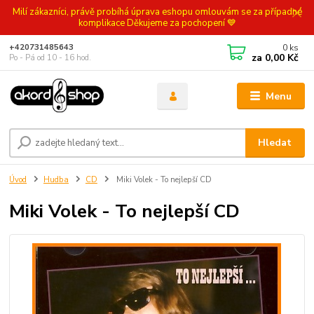
Milí zákazníci, právě probíhá úprava eshopu omlouvám se za případné
komplikace Děkujeme za pochopení 💙
0
ks
+420731485643
za
0,00 Kč
Po - Pá od 10 - 16 hod.
Menu
Hledat
Úvod
Hudba
CD
Miki Volek - To nejlepší CD
Miki Volek - To nejlepší CD