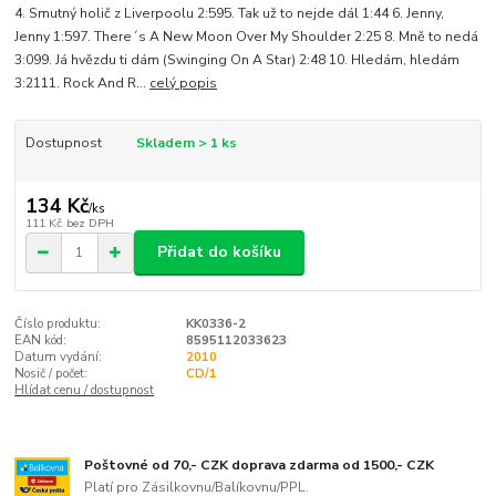
4. Smutný holič z Liverpoolu 2:595. Tak už to nejde dál 1:44 6. Jenny,
Jenny 1:597. There´s A New Moon Over My Shoulder 2:25 8. Mně to nedá
3:099. Já hvězdu ti dám (Swinging On A Star) 2:48 10. Hledám, hledám
3:2111. Rock And R...
celý popis
Dostupnost
Skladem > 1 ks
134 Kč
/
ks
111 Kč
bez DPH
Přidat do košíku
Číslo produktu:
KK0336-2
EAN kód:
8595112033623
Datum vydání:
2010
Nosič / počet:
CD/1
Hlídat cenu / dostupnost
Poštovné od 70,- CZK doprava zdarma od 1500,- CZK
Platí pro Zásilkovnu/Balíkovnu/PPL.