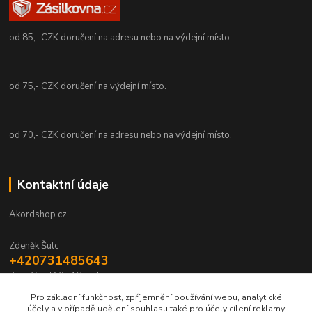
od 85,- CZK doručení na adresu nebo na výdejní místo.
od 75,- CZK doručení na výdejní místo.
od 70,- CZK doručení na adresu nebo na výdejní místo.
Kontaktní údaje
Akordshop.cz
Zdeněk Šulc
+420731485643
Po - Pá od 10 - 16 hod.
Pro základní funkčnost, zpříjemnění používání webu, analytické
info@akordshop.cz
účely a v případě udělení souhlasu také pro účely cílení reklamy