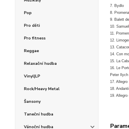
Muzikály
7. Bydlo
Pop
8. Promen
9. Balett d
Pro děti
10. Samuel
11. Prome
Pro fitness
12. Limoge
13. Catac
Reggae
14. Con mor
15. La Cab
Relaxační hudba
16. Le Por
Peter Ilych
Vinyl|LP
17. Allegro
Rock/Heavy Metal
18. Andant
19. Allegro
Šansony
Taneční hudba
Param
Vánoční hudba