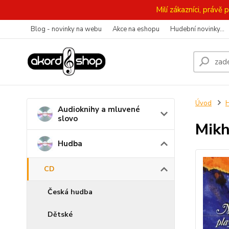
Milí zákazníci, práv
Blog - novinky na webu
Akce na eshopu
Hudební novinky...
Úvod
Audioknihy a mluvené
slovo
Mikh
Hudba
CD
Česká hudba
Dětské