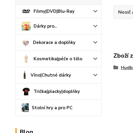
Filmy|DVD|Blu-Ray
Nosič 
Dárky pro..
Dekorace a doplňky
Zboží 
Kosmetika|péče o tělo
Hudb
Víno|Chutné dárky
Trička|placky|doplňky
Stolní hry a pro PC
Blog