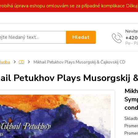
ě probíhá úprava eshopu omlouvám se za případné komplikace Děk
Nevíte
Hledat
+420
Po - P
Hudba
CD
Mikhail Petukhov Plays Musorgskij & Čajkovskij CD
ail Petukhov Plays Musorgskij &
Mikh
Symp
cond
Skladb
Promen
Promen