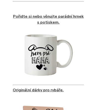
Pořidte si nebo věnujte parádní hrnek
s potiskem.
Originální dárky pro rybáře.