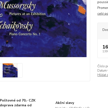
poussi
Promen
celý p
Dos
16
139
Číslo p
Datum 
Hlídat 
Poštovné od 70,- CZK
Akční slevy
doprava zdarma od