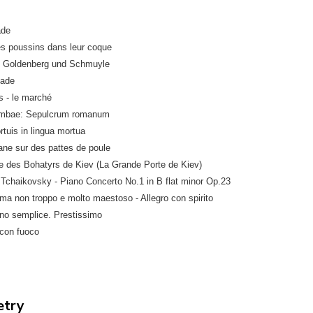
ade
es poussins dans leur coque
 Goldenberg und Schmuyle
nade
s - le marché
ombae: Sepulcrum romanum
tuis in lingua mortua
ane sur des pattes de poule
te des Bohatyrs de Kiev (La Grande Porte de Kiev)
 Tchaikovsky - Piano Concerto No.1 in B flat minor Op.23
 ma non troppo e molto maestoso - Allegro con spirito
ino semplice. Prestissimo
 con fuoco
etry