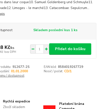
ns dans leur coque10. Samuel Goldenberg und Schmuyle11.
ade12. Limoges - le marché13. Catacombae: Sepulcrum...
opis
tupnost
Skladem poslední kus 1 ks
8 Kč
/
ks
Přidat do košíku
 Kč
bez DPH
roduktu:
912677-2S
EAN kód:
8584019267729
vydání:
01.01.2000
Nosič / počet:
CD/1
cenu / dostupnost
Rychlá expedice
Platební brána
Zboží skladem
Comgate