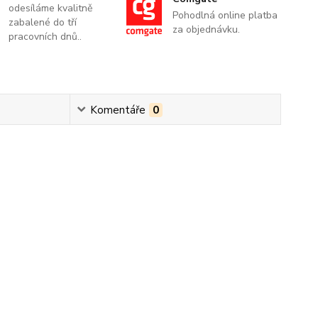
odesíláme kvalitně
Pohodlná online platba
zabalené do tří
za objednávku.
pracovních dnů..
Komentáře
0