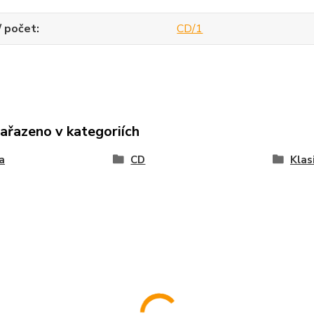
/ počet
CD/1
zařazeno v kategoriích
a
CD
Klas