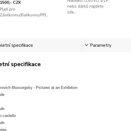
Nabídku CD/DVD a LP
1500,- CZK
nebo dárků najdete
Platí pro
zde..
Zásilkovnu/Balíkovnu/PPL.
etní specifikace
Parametry
tní specifikace
rovich Mussorgsky - Pictures at an Exhibition
ade
ade
o castello
ade
eries