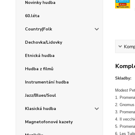
Novinky hudba
60.léta
Country|Folk
Dechovka/Lidovky
Kompl
Etnická hudba
Komple
Hudba z filmů
Skladby:
Instrumentání hudba
Modest Pet
Jazz/Blues/Soul
1. Promen
2. Gnomus
Klasická hudba
3. Promen
4. Il vecchi
Magnetofonové kazety
5. Promen
6. Les Tuil