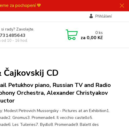
ujeme za pochopení 💙
Přihlášení
 si rady? Zavolejte.
0
ks
731485643
za
0,00 Kč
á od 10 - 16 hod.
 Čajkovskij CD
ail Petukhov piano, Russian TV and Radio
hony Orchestra, Alexander Christyakov
uctor
y: Modest Petrovich Mussorgsky - Pictures at an Exhibition1.
ade2. Gnomus3. Promenade4. Il vecchio castello5.
ade6. Les Tuileries7. Bydlo8. Promenade9. Balett des