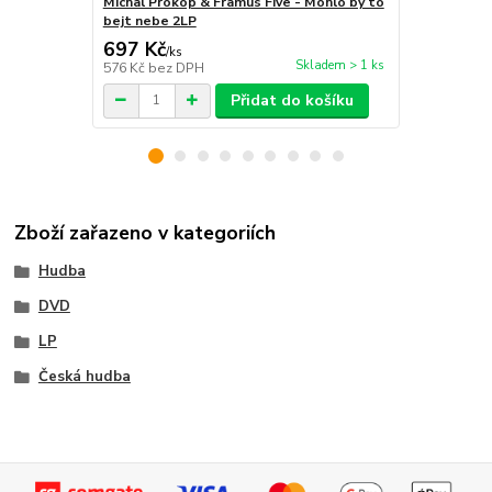
Michal Prokop & Framus Five - Mohlo by to
Michal Prok
bejt nebe 2LP
bejt nebe C
697 Kč
327 Kč
/
ks
/
ks
Skladem > 1 ks
576 Kč
bez DPH
270 Kč
bez 
Přidat do košíku
Zboží zařazeno v kategoriích
Hudba
DVD
LP
Česká hudba