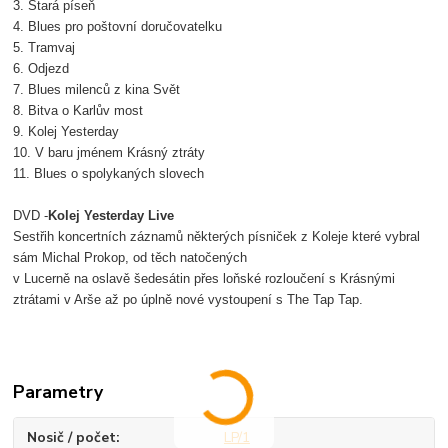
3. Stará píseň
4. Blues pro poštovní doručovatelku
5. Tramvaj
6. Odjezd
7. Blues milenců z kina Svět
8. Bitva o Karlův most
9. Kolej Yesterday
10. V baru jménem Krásný ztráty
11. Blues o spolykaných slovech
DVD -
Kolej Yesterday Live
Sestřih koncertních záznamů některých písniček z Koleje které vybral
sám Michal Prokop, od těch natočených
v Lucerně na oslavě šedesátin přes loňské rozloučení s Krásnými
ztrátami v Arše až po úplně nové vystoupení s The Tap Tap.
Parametry
Nosič / počet
LP/1