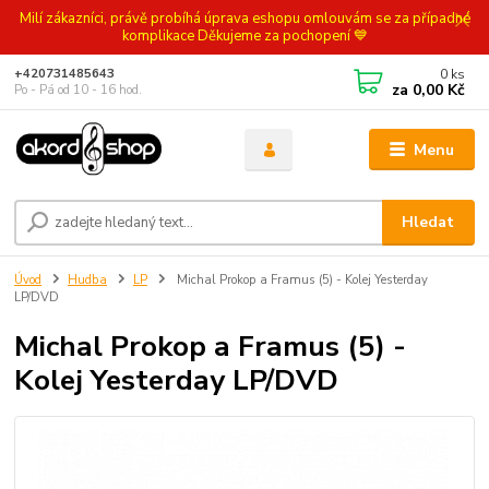
Milí zákazníci, právě probíhá úprava eshopu omlouvám se za případné
komplikace Děkujeme za pochopení 💙
0
ks
+420731485643
za
0,00 Kč
Po - Pá od 10 - 16 hod.
Menu
Hledat
Úvod
Hudba
LP
Michal Prokop a Framus (5) - Kolej Yesterday
LP/DVD
Michal Prokop a Framus (5) -
Kolej Yesterday LP/DVD