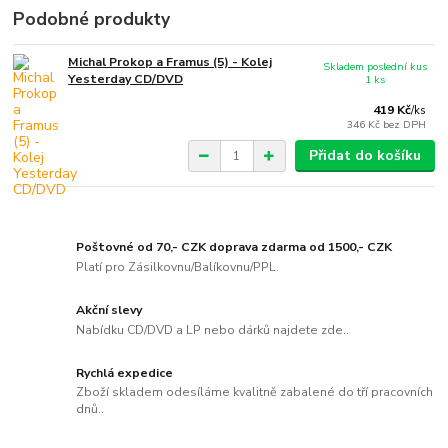
Podobné produkty
Michal Prokop a Framus (5) - Kolej
Skladem poslední kus
Yesterday CD/DVD
1 ks
419 Kč
/
ks
346 Kč
bez DPH
Přidat do košíku
Poštovné od 70,- CZK doprava zdarma od 1500,- CZK
Platí pro Zásilkovnu/Balíkovnu/PPL.
Akční slevy
Nabídku CD/DVD a LP nebo dárků najdete zde..
Rychlá expedice
Zboží skladem odesíláme kvalitně zabalené do tří pracovních
dnů..