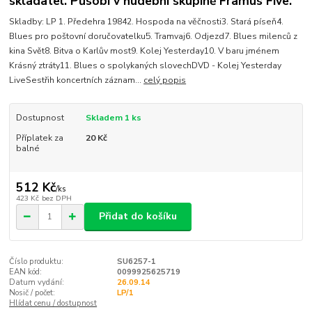
skladatel. Působí v hudební skupině Framus Five.
Skladby: LP 1. Předehra 19842. Hospoda na věčnosti3. Stará píseň4.
Blues pro poštovní doručovatelku5. Tramvaj6. Odjezd7. Blues milenců z
kina Svět8. Bitva o Karlův most9. Kolej Yesterday10. V baru jménem
Krásný ztráty11. Blues o spolykaných slovechDVD - Kolej Yesterday
LiveSestřih koncertních záznam...
celý popis
Dostupnost
Skladem 1 ks
Příplatek za
20 Kč
balné
512 Kč
/
ks
423 Kč
bez DPH
Přidat do košíku
Číslo produktu:
SU6257-1
EAN kód:
0099925625719
Datum vydání:
26.09.14
Nosič / počet:
LP/1
Hlídat cenu / dostupnost