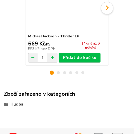
Michael Jackson - Thriller LP
Michael Jack
669 Kč
308 Kč
14 dnů až 6
/
KS
/
ks
měsíců
553 Kč
bez DPH
255 Kč
bez 
Přidat do košíku
Zboží zařazeno v kategoriích
Hudba