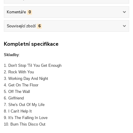
Komentáře
0
Související zboží
6
Kompletní specifikace
Skladby
:
1. Don't Stop 'Til You Get Enough
2. Rock With You
3. Working Day And Night
4. Get On The Floor
5. Off The Wall
6. Girlfriend
7. She's Out Of My Life
8. I Can't Help It
9. It's The Falling In Love
10. Burn This Disco Out