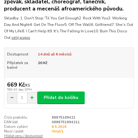
zpěvák, skladatel, choreograf, tanečník,
producent a mecenáš afroamerického původu.
Skladby: 1. Don't Stop 'Til You Get Enough2. Rock With You3. Working
Day And Night4. Get On The Floor5. Off The Wall6. Girlfriend7. She's Out
Of My Life8. I Can't Help It9. It's The Falling In Love10. Burn This Disco
Out
celý popis
Dostupnost
14 dnů až 6 měsíců
Příplatek za
20 Kč
balné
669 Kč
/
KS
553 Kč
bez DPH
Přidat do košíku
Číslo produktu:
88875189421
EAN kód:
0888751894211
Datum vydání:
6.5.2016
Nosič / počet:
Vinyl/1
Hlídat cenu / dostupnost