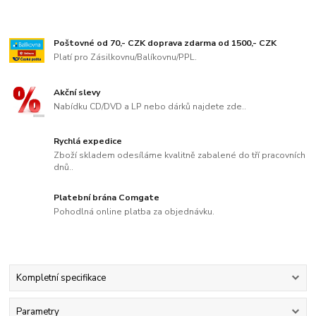
Poštovné od 70,- CZK doprava zdarma od 1500,- CZK
Platí pro Zásilkovnu/Balíkovnu/PPL.
Akční slevy
Nabídku CD/DVD a LP nebo dárků najdete zde..
Rychlá expedice
Zboží skladem odesíláme kvalitně zabalené do tří pracovních
dnů..
Platební brána Comgate
Pohodlná online platba za objednávku.
Kompletní specifikace
Parametry