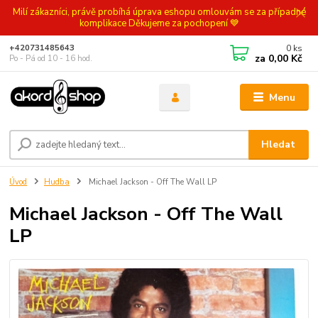
Milí zákazníci, právě probíhá úprava eshopu omlouvám se za případné
komplikace Děkujeme za pochopení 💙
0
ks
+420731485643
za
0,00 Kč
Po - Pá od 10 - 16 hod.
Menu
Hledat
Úvod
Hudba
Michael Jackson - Off The Wall LP
Michael Jackson - Off The Wall
LP