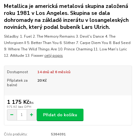
Metallica je americká metalová skupina založená
roku 1981 v Los Angeles. Skupina se dala
dohromady na základě inzerátu v losangeleských
novinách, který podal bubeník Lars Ulrich.
Skladby: 1. Fuel 2. The Memory Remains 3. Devil's Dance 4. The
Unforgiven II 5. Better Than You 6. Slither 7. Carpe Diem You 8. Bad Seed
9. Where The Wild Things Are 10. Prince Charming 11. Low Man's Lyric
12. Attitude 13. Fixxxer
celý popis
Dostupnost
14 dnů až 6 měsíců
Příplatek za
20 Kč
balné
1 175 Kč
/
ks
971 Kč
bez DPH
Přidat do košíku
Číslo produktu:
5364091