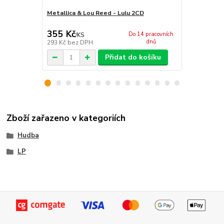
Metallica & Lou Reed - Lulu 2CD
Metallica -
355 Kč
168 Kč
Do 14 pracovních
/
KS
/
KS
dnů
293 Kč
bez DPH
139 Kč
bez 
Přidat do košíku
Zboží zařazeno v kategoriích
Hudba
LP