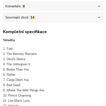
Komentáře
0
Související zboží
14
Kompletní specifikace
Skladby
:
1. Fuel
2. The Memory Remains
3. Devil's Dance
4. The Unforgiven II
5. Better Than You
6. Slither
7. Carpe Diem You
8. Bad Seed
9. Where The Wild Things Are
10. Prince Charming
11. Low Man's Lyric
12. Attitude