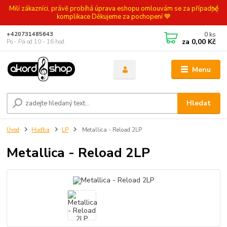
Milí zákazníci, právě probíhá úprava eshopu omlouvám se za případné
komplikace Děkujeme za pochopení 💙
0
ks
+420731485643
za
0,00 Kč
Po - Pá od 10 - 16 hod.
Menu
Hledat
Úvod
Hudba
LP
Metallica - Reload 2LP
Metallica - Reload 2LP