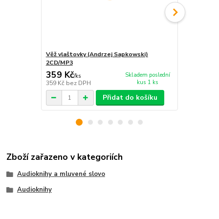
Věž vlaštovky (Andrzej Sapkowski)
Čas opovrže
2CD/MP3
CD/MP3
359 Kč
359 Kč
Skladem poslední
/
ks
/
ks
kus 1 ks
359 Kč
bez DPH
359 Kč
bez 
Přidat do košíku
Zboží zařazeno v kategoriích
Audioknihy a mluvené slovo
Audioknihy