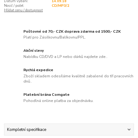
Datum vydání:
14.09.18
Nosič / počet:
CD/MP3/2
Hlídat cenu / dostupnost
Poštovné od 70,- CZK doprava zdarma od 1500,- CZK
Platí pro Zásilkovnu/Balíkovnu/PPL.
Akční slevy
Nabídku CD/DVD a LP nebo dárků najdete zde..
Rychlá expedice
Zboží skladem odesíláme kvalitně zabalené do tří pracovních
dnů..
Platební brána Comgate
Pohodlná online platba za objednávku.
Kompletní specifikace