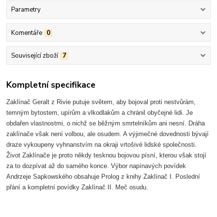
Parametry
Komentáře
0
Související zboží
7
Kompletní specifikace
Zaklínač Geralt z Rivie putuje světem, aby bojoval proti nestvůrám,
temným bytostem, upírům a vlkodlakům a chránil obyčejné lidi. Je
obdařen vlastnostmi, o nichž se běžným smrtelníkům ani nesní. Dráha
zaklínače však není volbou, ale osudem. A výjimečné dovednosti bývají
draze vykoupeny vyhnanstvím na okraji vrtošivé lidské společnosti.
Život Zaklínače je proto někdy tesknou bojovou písní, kterou však stojí
za to dozpívat až do samého konce. Výbor napínavých povídek
Andrzeje Sapkowského obsahuje Prolog z knihy Zaklínač I. Poslední
přání a kompletní povídky Zaklínač II. Meč osudu.