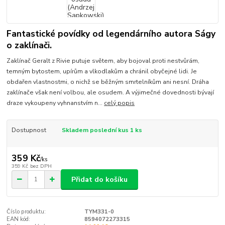
Fantastické povídky od legendárního autora Ságy
o zaklínači.
Zaklínač Geralt z Rivie putuje světem, aby bojoval proti nestvůrám,
temným bytostem, upírům a vlkodlakům a chránil obyčejné lidi. Je
obdařen vlastnostmi, o nichž se běžným smrtelníkům ani nesní. Dráha
zaklínače však není volbou, ale osudem. A výjimečné dovednosti bývají
draze vykoupeny vyhnanstvím n...
celý popis
Dostupnost
Skladem poslední kus 1 ks
359 Kč
/
ks
359 Kč
bez DPH
Přidat do košíku
Číslo produktu:
TYM331-0
EAN kód:
8594072273315