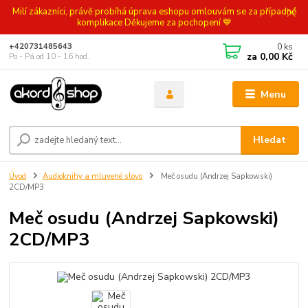
Milí zákazníci, právě probíhá úprava eshopu omlouvám se za případné
komplikace Děkujeme za pochopení 💙
0
ks
+420731485643
za
0,00 Kč
Po - Pá od 10 - 16 hod.
Menu
Hledat
Úvod
Audioknihy a mluvené slovo
Meč osudu (Andrzej Sapkowski)
2CD/MP3
Meč osudu (Andrzej Sapkowski)
2CD/MP3