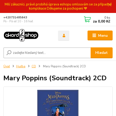
Milí zákazníci, právě probíhá úprava eshopu omlouvám se za případné
komplikace Děkujeme za pochopení 💙
0
ks
+420731485643
za
0,00 Kč
Po - Pá od 10 - 16 hod.
Menu
Hledat
Úvod
Hudba
CD
Mary Poppins (Soundtrack) 2CD
Mary Poppins (Soundtrack) 2CD