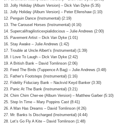
10. Jolly Holiday (Album Version) – Dick Van Dyke (5:35)
11. Jolly Holiday (Album Version) – Peter Ellenshaw (1:10)
12. Penguin Dance (Instrumental) (2:19)
13. The Carousel Horses (Instrumental) (4:16)
14. Supercalifragilisticexpialidocious – Julie Andrews (2:00)
15. Pavement Artist – Dick Van Dyke (1:01)
16. Stay Awake – Julie Andrews (1:42)
17. Trouble at Uncle Albert’s (Instrumental) (1:39)
18. I Love To Laugh – Dick Van Dyke (2:42)
19. A British Bank – David Tomlinson (2:06)
20. Feed The Birds (Tuppence A Bag) – Julie Andrews (3:48)
21. Father’s Footsteps (Instrumental) (1:16)
22. Fidelity Fiduciary Bank – Nackvid Keyd Banker (3:30)
23. Panic At The Bank (Instrumental) (3:21)
24. Chim Chim Cher-ee (Album Version) – Matthew Garber (5:10)
25. Step In Time – Mary Poppins Cast (8:41)
26. A Man Has Dreams – David Tomlinson (4:26)
27. Mr. Banks Is Discharged (Instrumental) (4:44)
28. Let’s Go Fly A Kite – David Tomlinson (1:48)