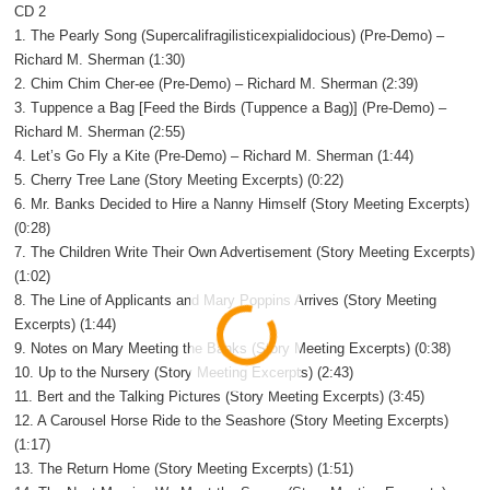
CD 2
1. The Pearly Song (Supercalifragilisticexpialidocious) (Pre-Demo) –
Richard M. Sherman (1:30)
2. Chim Chim Cher-ee (Pre-Demo) – Richard M. Sherman (2:39)
3. Tuppence a Bag [Feed the Birds (Tuppence a Bag)] (Pre-Demo) –
Richard M. Sherman (2:55)
4. Let’s Go Fly a Kite (Pre-Demo) – Richard M. Sherman (1:44)
5. Cherry Tree Lane (Story Meeting Excerpts) (0:22)
6. Mr. Banks Decided to Hire a Nanny Himself (Story Meeting Excerpts)
(0:28)
7. The Children Write Their Own Advertisement (Story Meeting Excerpts)
(1:02)
8. The Line of Applicants and Mary Poppins Arrives (Story Meeting
Excerpts) (1:44)
9. Notes on Mary Meeting the Banks (Story Meeting Excerpts) (0:38)
10. Up to the Nursery (Story Meeting Excerpts) (2:43)
11. Bert and the Talking Pictures (Story Meeting Excerpts) (3:45)
12. A Carousel Horse Ride to the Seashore (Story Meeting Excerpts)
(1:17)
13. The Return Home (Story Meeting Excerpts) (1:51)