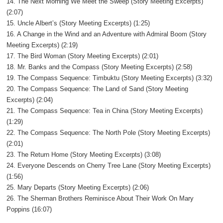
14. The Next Morning We Meet the Sweep (Story Meeting Excerpts)
(2:07)
15. Uncle Albert’s (Story Meeting Excerpts) (1:25)
16. A Change in the Wind and an Adventure with Admiral Boom (Story
Meeting Excerpts) (2:19)
17. The Bird Woman (Story Meeting Excerpts) (2:01)
18. Mr. Banks and the Compass (Story Meeting Excerpts) (2:58)
19. The Compass Sequence: Timbuktu (Story Meeting Excerpts) (3:32)
20. The Compass Sequence: The Land of Sand (Story Meeting
Excerpts) (2:04)
21. The Compass Sequence: Tea in China (Story Meeting Excerpts)
(1:29)
22. The Compass Sequence: The North Pole (Story Meeting Excerpts)
(2:01)
23. The Return Home (Story Meeting Excerpts) (3:08)
24. Everyone Descends on Cherry Tree Lane (Story Meeting Excerpts)
(1:56)
25. Mary Departs (Story Meeting Excerpts) (2:06)
26. The Sherman Brothers Reminisce About Their Work On Mary
Poppins (16:07)