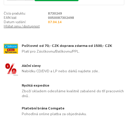
Číslo produktu:
8730249
EAN kód:
0050087302498
Datum vydání:
07.04.14
Hlídat cenu / dostupnost
Poštovné od 70,- CZK doprava zdarma od 1500,- CZK
Platí pro Zásilkovnu/Balíkovnu/PPL.
Akční slevy
Nabídku CD/DVD a LP nebo dárků najdete zde..
Rychlá expedice
Zboží skladem odesíláme kvalitně zabalené do tří pracovních
dnů..
Platební brána Comgate
Pohodlná online platba za objednávku.