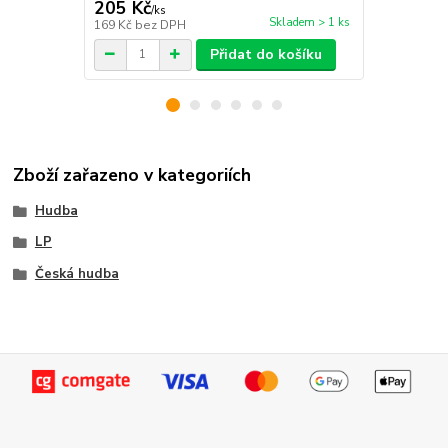
205 Kč
276 Kč
/
ks
/
ks
Skladem > 1 ks
169 Kč
bez DPH
228 Kč
bez 
Přidat do košíku
Zboží zařazeno v kategoriích
Hudba
LP
Česká hudba