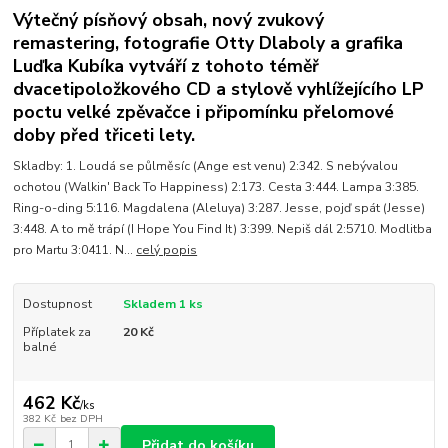
Výtečný písňový obsah, nový zvukový
remastering, fotografie Otty Dlaboly a grafika
Luďka Kubíka vytváří z tohoto téměř
dvacetipoložkového CD a stylově vyhlížejícího LP
poctu velké zpěvačce i připomínku přelomové
doby před třiceti lety.
Skladby: 1. Loudá se půlměsíc (Ange est venu) 2:342. S nebývalou
ochotou (Walkin' Back To Happiness) 2:173. Cesta 3:444. Lampa 3:385.
Ring-o-ding 5:116. Magdalena (Aleluya) 3:287. Jesse, pojď spát (Jesse)
3:448. A to mě trápí (I Hope You Find It) 3:399. Nepiš dál 2:5710. Modlitba
pro Martu 3:0411. N...
celý popis
Dostupnost
Skladem 1 ks
Příplatek za
20 Kč
balné
462 Kč
/
ks
382 Kč
bez DPH
Přidat do košíku