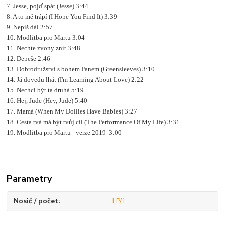
7. Jesse, pojď spát (Jesse) 3:44
8. A to mě trápí (I Hope You Find It) 3:39
9. Nepiš dál 2:57
10. Modlitba pro Martu 3:04
11. Nechte zvony znít 3:48
12. Depeše 2:46
13. Dobrodružství s bohem Panem (Greensleeves) 3:10
14. Já dovedu lhát (I'm Learning About Love) 2:22
15. Nechci být ta druhá 5:19
16. Hej, Jude (Hey, Jude) 5:40
17. Mamá (When My Dollies Have Babies) 3:27
18. Cesta tvá má být tvůj cíl (The Performance Of My Life) 3:31
19. Modlitba pro Martu - verze 2019 3:00
Parametry
Nosič / počet
LP/1