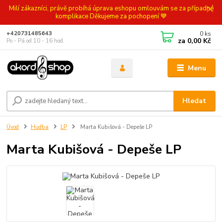
Milí zákazníci, právě probíhá úprava eshopu omlouvám se za případné
komplikace Děkujeme za pochopení 💙
0
ks
+420731485643
za
0,00 Kč
Po - Pá od 10 - 16 hod.
Menu
Hledat
Úvod
Hudba
LP
Marta Kubišová - Depeše LP
Marta Kubišová - Depeše LP