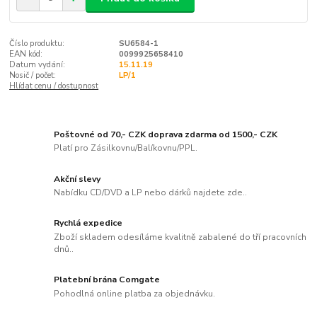
Číslo produktu:
SU6584-1
EAN kód:
0099925658410
Datum vydání:
15.11.19
Nosič / počet:
LP/1
Hlídat cenu / dostupnost
Poštovné od 70,- CZK doprava zdarma od 1500,- CZK
Platí pro Zásilkovnu/Balíkovnu/PPL.
Akční slevy
Nabídku CD/DVD a LP nebo dárků najdete zde..
Rychlá expedice
Zboží skladem odesíláme kvalitně zabalené do tří pracovních
dnů..
Platební brána Comgate
Pohodlná online platba za objednávku.