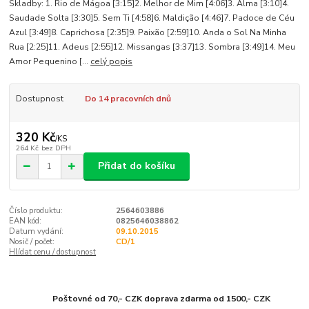
Skladby: 1. Rio de Mágoa [3:15]2. Melhor de Mim [4:06]3. Alma [3:10]4.
Saudade Solta [3:30]5. Sem Ti [4:58]6. Maldição [4:46]7. Padoce de Céu
Azul [3:49]8. Caprichosa [2:35]9. Paixão [2:59]10. Anda o Sol Na Minha
Rua [2:25]11. Adeus [2:55]12. Missangas [3:37]13. Sombra [3:49]14. Meu
Amor Pequenino [...
celý popis
Dostupnost
Do 14 pracovních dnů
320 Kč
/
KS
264 Kč
bez DPH
Přidat do košíku
Číslo produktu:
2564603886
EAN kód:
0825646038862
Datum vydání:
09.10.2015
Nosič / počet:
CD/1
Hlídat cenu / dostupnost
Poštovné od 70,- CZK doprava zdarma od 1500,- CZK