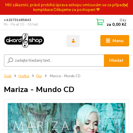
Milí zákazníci, právě probíhá úprava eshopu omlouvám se za případné
komplikace Děkujeme za pochopení 💙
0
ks
+420731485643
za
0,00 Kč
Po - Pá od 10 - 16 hod.
Menu
Hledat
Úvod
Hudba
Pop
Mariza - Mundo CD
Mariza - Mundo CD