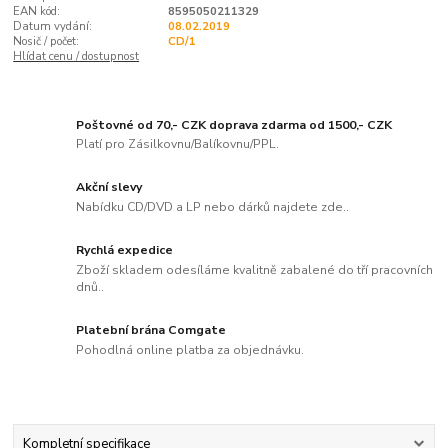
EAN kód:
8595050211329
Datum vydání:
08.02.2019
Nosič / počet:
CD/1
Hlídat cenu / dostupnost
Poštovné od 70,- CZK doprava zdarma od 1500,- CZK
Platí pro Zásilkovnu/Balíkovnu/PPL.
Akční slevy
Nabídku CD/DVD a LP nebo dárků najdete zde..
Rychlá expedice
Zboží skladem odesíláme kvalitně zabalené do tří pracovních
dnů..
Platební brána Comgate
Pohodlná online platba za objednávku.
Kompletní specifikace