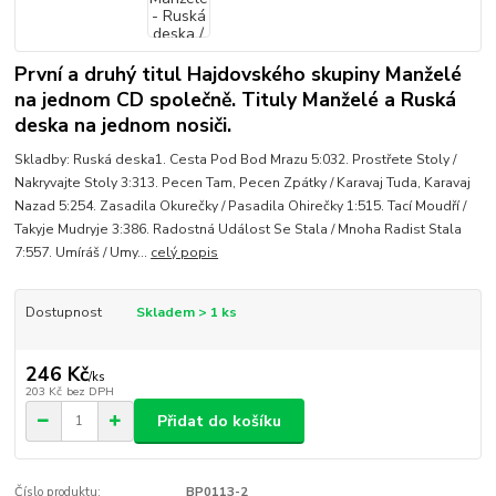
První a druhý titul Hajdovského skupiny Manželé
na jednom CD společně. Tituly Manželé a Ruská
deska na jednom nosiči.
Skladby: Ruská deska1. Cesta Pod Bod Mrazu 5:032. Prostřete Stoly /
Nakryvajte Stoly 3:313. Pecen Tam, Pecen Zpátky / Karavaj Tuda, Karavaj
Nazad 5:254. Zasadila Okurečky / Pasadila Ohirečky 1:515. Tací Moudří /
Takyje Mudryje 3:386. Radostná Událost Se Stala / Mnoha Radist Stala
7:557. Umíráš / Umy...
celý popis
Dostupnost
Skladem > 1 ks
246 Kč
/
ks
203 Kč
bez DPH
Přidat do košíku
Číslo produktu:
BP0113-2