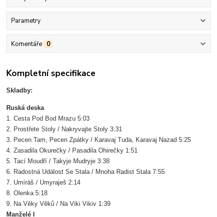
Parametry
Komentáře
0
Kompletní specifikace
Skladby:
Ruská deska
1. Cesta Pod Bod Mrazu 5:03
2. Prostřete Stoly / Nakryvajte Stoly 3:31
3. Pecen Tam, Pecen Zpátky / Karavaj Tuda, Karavaj Nazad 5:25
4. Zasadila Okurečky / Pasadila Ohirečky 1:51
5. Tací Moudří / Takyje Mudryje 3:38
6. Radostná Událost Se Stala / Mnoha Radist Stala 7:55
7. Umíráš / Umyraješ 2:14
8. Olenka 5:18
9. Na Věky Věků / Na Viki Vikiv 1:39
Manželé I