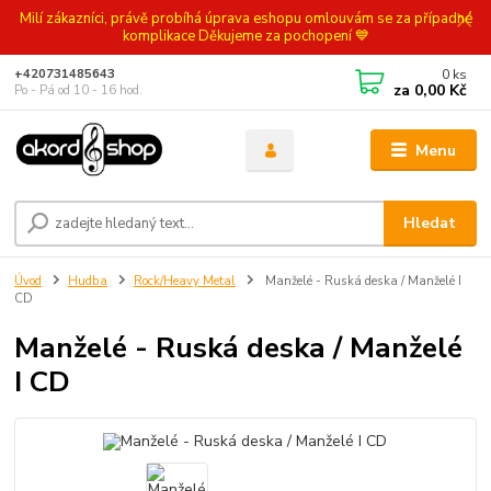
Milí zákazníci, právě probíhá úprava eshopu omlouvám se za případné
komplikace Děkujeme za pochopení 💙
0
ks
+420731485643
za
0,00 Kč
Po - Pá od 10 - 16 hod.
Menu
Hledat
Úvod
Hudba
Rock/Heavy Metal
Manželé - Ruská deska / Manželé I
CD
Manželé - Ruská deska / Manželé
I CD