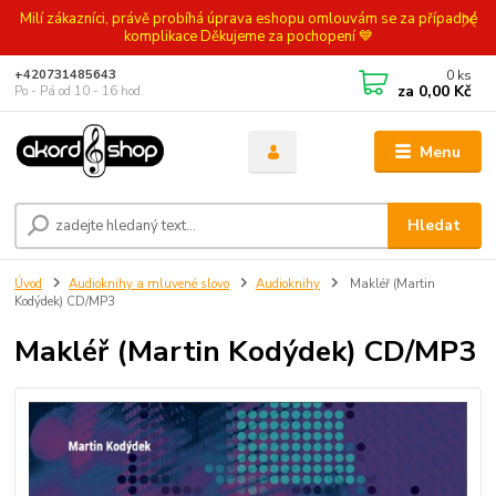
Milí zákazníci, právě probíhá úprava eshopu omlouvám se za případné
komplikace Děkujeme za pochopení 💙
0
ks
+420731485643
za
0,00 Kč
Po - Pá od 10 - 16 hod.
Menu
Hledat
Úvod
Audioknihy a mluvené slovo
Audioknihy
Makléř (Martin
Kodýdek) CD/MP3
Makléř (Martin Kodýdek) CD/MP3