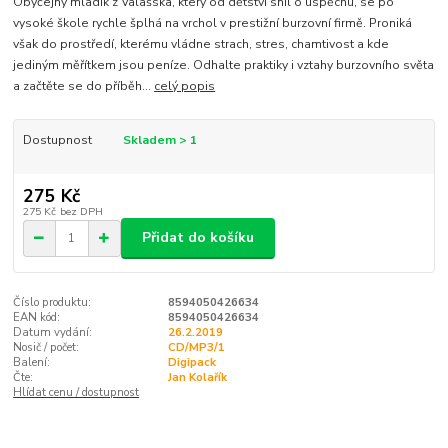
Obyčejný mladík z Valašska, který od dětství snil o úspěchu, se po
vysoké škole rychle šplhá na vrchol v prestižní burzovní firmě. Proniká
však do prostředí, kterému vládne strach, stres, chamtivost a kde
jediným měřítkem jsou peníze. Odhalte praktiky i vztahy burzovního světa
a začtěte se do příběh...
celý popis
Dostupnost
Skladem > 1
275 Kč
275 Kč
bez DPH
Přidat do košíku
Číslo produktu:
8594050426634
EAN kód:
8594050426634
Datum vydání:
26.2.2019
Nosič / počet:
CD/MP3/1
Balení:
Digipack
Čte:
Jan Kolařík
Hlídat cenu / dostupnost