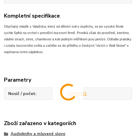
Kompletní specifikace
Obyčejný mladík z Valašska, který od dětství snil o úspěchu, se po vysoké škole
rychle šplhá na vrchol v prestižní burzovní firmě. Proniká však do prostředí, kterému
vládne strach, stres, chamtivost a kde jediným měřítkem jsou peníze. Odhalte praktiky
i vztahy burzovního světa a začtěte se do příběhu o českých "vlcích z Wall Street" s
napínavou krimi zápletkou.
Parametry
Nosič / počet
CD/MP3/1
Zboží zařazeno v kategoriích
Audioknihy a mluvené slovo