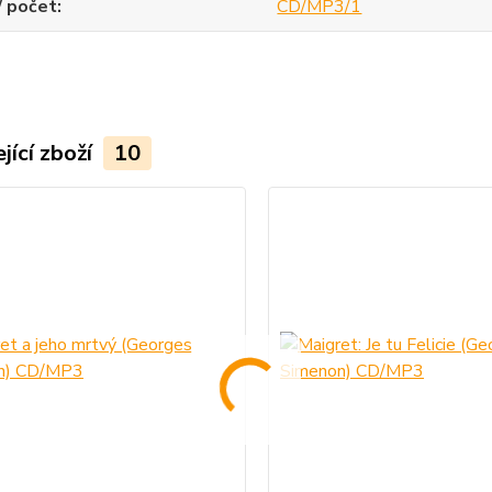
/ počet
CD/MP3/1
jící zboží
10