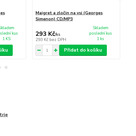
ges
Maigret a zločin na vsi (Georges
Ma
Simenon) CD/MP3
Si
Skladem
Skladem
293 Kč
2
slední kus
poslední kus
/
ks
1 KS
1 ks
293 Kč
bez DPH
27
šíku
Přidat do košíku
trie