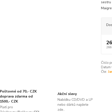
sestru 
Maigret
Dos
26
266
Číslo p
Datum 
Čte:
Ja
Poštovné od 70,- CZK
Akční slevy
doprava zdarma od
Nabídku CD/DVD a LP
1500,- CZK
nebo dárků najdete
Platí pro
zde..