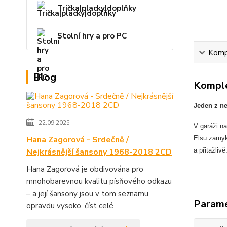
Trička|placky|doplňky
Stolní hry a pro PC
Kompl
Blog
Komple
Jeden z ne
22.09.2025
V garáži na
Hana Zagorová - Srdečně /
Elsu zamyk
Nejkrásnější šansony 1968-2018 2CD
a přitažliv
Hana Zagorová je obdivována pro
mnohobarevnou kvalitu písňového odkazu
– a její šansony jsou v tom seznamu
Param
opravdu vysoko.
číst celé