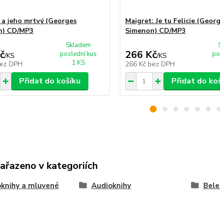
 a jeho mrtvý (Georges
Maigret: Je tu Felicie (Geor
n) CD/MP3
Simenon) CD/MP3
Skladem
č
266 Kč
poslední kus
po
/
KS
/
KS
1 KS
ez DPH
266 Kč
bez DPH
Přidat do košíku
Přidat do ko
zařazeno v kategoriích
knihy a mluvené
Audioknihy
Bele