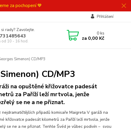
ujeme za pochopení 💙
Přihlášení
 si rady? Zavolejte.
0
ks
731485643
za
0,00 Kč
á od 10 - 16 hod.
 (Georges Simenon) CD/MP3
s Simenon) CD/MP3
ráži na opuštěné křižovatce padesát
metrů za Paříží leží mrtvola, jenže
zřelý se ne a ne přiznat.
z nejdramatičtějších případů komisaře Maigreta V garáži na
é křižovatce padesát kilometrů za Paříží leží mrtvola, jenže
elý se ne a ne přiznat. Tenhle Švéd je vůbec podivín – svou