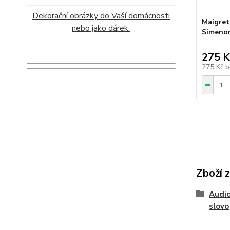
Dekorační obrázky do Vaší domácnosti
Maigret
nebo jako dárek.
Simeno
275 K
275 Kč
b
Zboží 
Audio
slovo