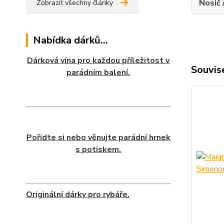
Nosič 
Zobrazit všechny články
Nabídka dárků...
Dárková vína pro každou příležitost v
Souvise
parádním balení.
Pořidte si nebo věnujte parádní hrnek
s potiskem.
Originální dárky pro rybáře.