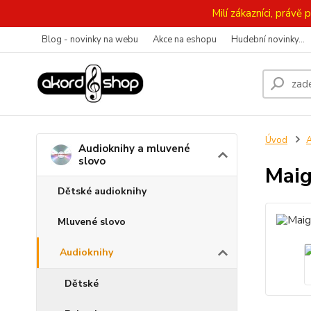
Milí zákazníci, práv
Blog - novinky na webu
Akce na eshopu
Hudební novinky...
Úvod
A
Audioknihy a mluvené
slovo
Maig
Dětské audioknihy
Mluvené slovo
Audioknihy
Dětské