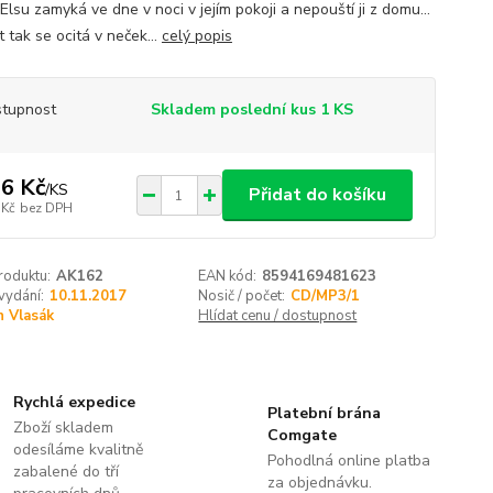
Elsu zamyká ve dne v noci v jejím pokoji a nepouští ji z domu...
 tak se ocitá v neček...
celý popis
tupnost
Skladem poslední kus 1 KS
6 Kč
/
KS
Přidat do košíku
 Kč
bez DPH
roduktu:
AK162
EAN kód:
8594169481623
vydání:
10.11.2017
Nosič / počet:
CD/MP3/1
n Vlasák
Hlídat cenu / dostupnost
Rychlá expedice
Platební brána
Zboží skladem
Comgate
odesíláme kvalitně
Pohodlná online platba
zabalené do tří
za objednávku.