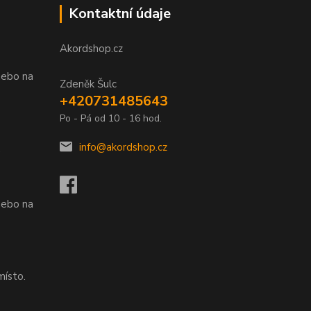
Kontaktní údaje
Akordshop.cz
nebo na
Zdeněk Šulc
+420731485643
Po - Pá od 10 - 16 hod.
info@akordshop.cz
.
nebo na
místo.