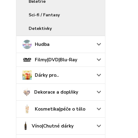
Beletrie
Sci-fi / Fantasy
Detektivky
Hudba
Filmy|DVD|Blu-Ray
Dárky pro..
Dekorace a doplňky
Kosmetika|péče o tělo
Víno|Chutné dárky