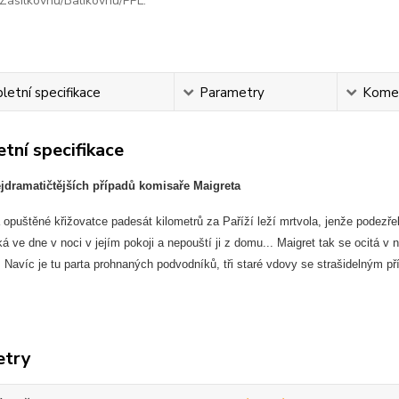
Zásilkovnu/Balíkovnu/PPL.
etní specifikace
Parametry
Kome
tní specifikace
jdramatičtějších případů komisaře Maigreta
 opuštěné křižovatce padesát kilometrů za Paříží leží mrtvola, jenže podezře
á ve dne v noci v jejím pokoji a nepouští ji z domu... Maigret tak se ocitá
ě. Navíc je tu parta prohnaných podvodníků, tři staré vdovy se strašidelným př
etry