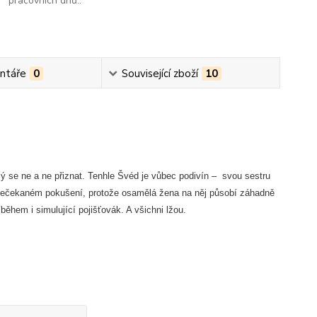
pracovních dnů..
ntáře
0
Související zboží
10
lý se ne a ne přiznat. Tenhle Švéd je vůbec podivín – svou sestru
 v nečekaném pokušení, protože osamělá žena na něj působí záhadně
íběhem i simulující pojišťovák. A všichni lžou.