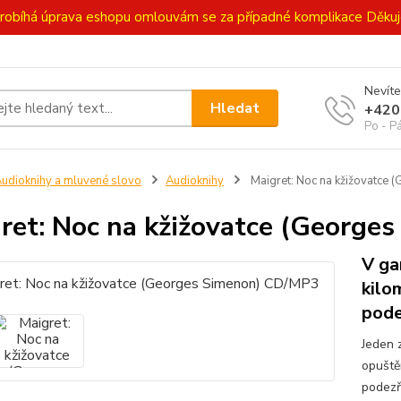
ě probíhá úprava eshopu omlouvám se za případné komplikace Děk
Nevíte
Hledat
+420
Po - P
udioknihy a mluvené slovo
Audioknihy
Maigret: Noc na kžižovatce
ret: Noc na kžižovatce (George
V ga
kilo
pode
Jeden 
opuštěn
podezř