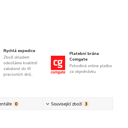
Rychlá expedice
Platební brána
Zboží skladem
Comgate
odesíláme kvalitně
Pohodlná online platba
zabalené do tří
za objednávku.
pracovních dnů..
ntáře
0
Související zboží
3