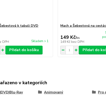
Šebestová k tabuli DVD
Mach a Šebestová na cestá
149 Kč
po
/
ks
Skladem > 1
z DPH
149 Kč
bez DPH
Přidat do košíku
Přidat do ko
zařazeno v kategoriích
|DVD|Blu-Ray
Animovaný
Pro 