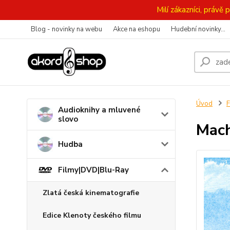
Milí zákazníci, práv
Blog - novinky na webu
Akce na eshopu
Hudební novinky...
Úvod
F
Audioknihy a mluvené
slovo
Mach
Hudba
Filmy|DVD|Blu-Ray
Zlatá česká kinematografie
Edice Klenoty českého filmu