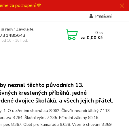
ujeme za pochopení 💙
Přihlášení
 si rady? Zavolejte.
0
ks
731485643
za
0,00 Kč
á od 10 - 16 hod.
by neznal těchto původních 13.
vných kreslených příběhů, jedné
dené dvojice školáků, a všech jejich přátel.
y: 1. O utrženém sluchátku 8:062. Člověk neandrtálský 7:113.
orstva 8:284. Školní výlet 7:235. Přírodní zákony 8:216.
jní pes 8:367. Oběť pro kamaráda 9:038. Vzorné chování 8:359.