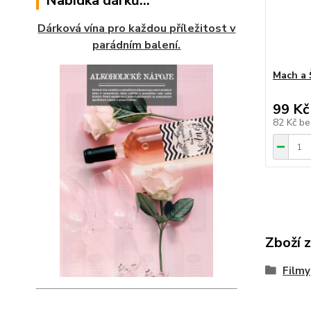
Nabídka dárků...
Dárková vína pro každou příležitost v
parádním balení.
Mach a 
99 Kč
82 Kč
be
Zboží 
Filmy