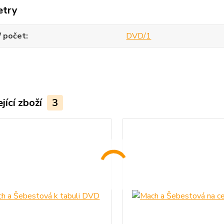
etry
/ počet
DVD/1
jící zboží
3