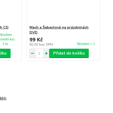
ch CD
Mach a Šebestová na prázdninách
DVD
Skladem
99 Kč
slední kus
1 ks
Skladem > 1
82 Kč
bez DPH
šíku
Přidat do košíku
děti