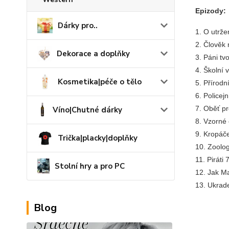
Epizody:
Dárky pro..
1. O utrž
2. Člověk 
Dekorace a doplňky
3. Páni tv
4. Školní v
Kosmetika|péče o tělo
5. Přírodn
6. Policej
7. Oběť p
Víno|Chutné dárky
8. Vzorné
9. Kropáč
Trička|placky|doplňky
10. Zoolo
11. Piráti 
Stolní hry a pro PC
12. Jak Ma
13. Ukrad
Blog