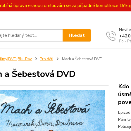
ě probíhá úprava eshopu omlouvám se za případné komplikace Děk
Nevíte
Hledat
+420
Po - P
ilmy|DVD|Blu-Ray
Pro děti
Mach a Šebestová DVD
 a Šebestová DVD
Kdo 
úsmě
pove
Epizod
Páni tv
Police