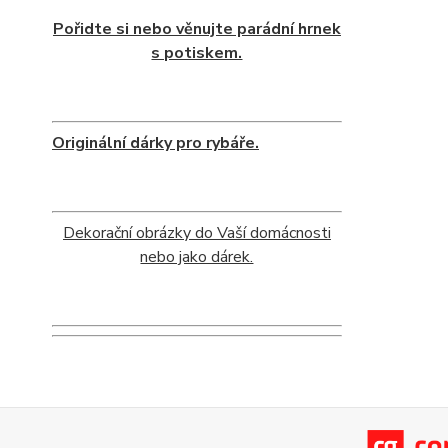
Pořidte si nebo věnujte parádní hrnek
s potiskem.
Originální dárky pro rybáře.
Dekorační obrázky do Vaší domácnosti
nebo jako dárek.