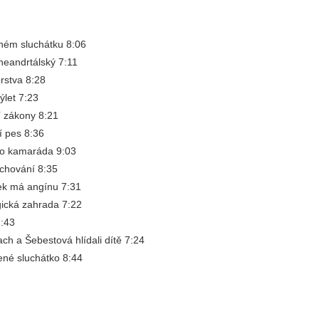
eném sluchátku 8:06
neandrtálský 7:11
orstva 8:28
ýlet 7:23
í zákony 8:21
ní pes 8:36
ro kamaráda 9:03
 chování 8:35
ek má angínu 7:31
gická zahrada 7:22
7:43
ch a Šebestová hlídali dítě 7:24
ené sluchátko 8:44