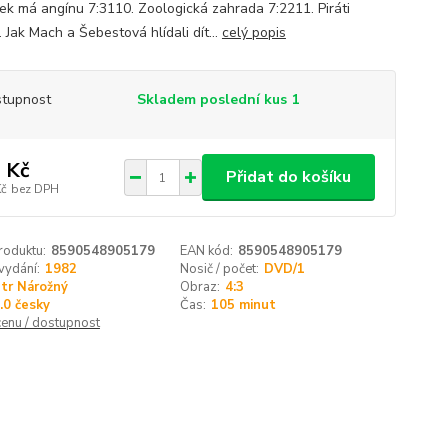
ek má angínu 7:3110. Zoologická zahrada 7:2211. Piráti
 Jak Mach a Šebestová hlídali dít...
celý popis
tupnost
Skladem poslední kus 1
 Kč
Přidat do košíku
Kč
bez DPH
roduktu:
8590548905179
EAN kód:
8590548905179
vydání:
1982
Nosič / počet:
DVD/1
tr Nárožný
Obraz:
4:3
.0 česky
Čas:
105 minut
cenu / dostupnost