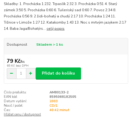
Skladby: 1. Procházka 1:232. Trpaslík 2:32 3. Procházka 0:51 4. Starý
zámek 3:50 5. Procházka 0:60 6. Tuileriský sad 0:60 7. Povoz 2:34 8.
Procházka 0:56 9. 2 židi-bohatý a chudý 2:17 10. Procházka 1:24 11.
Tržnice v Limože 1:27 12. Katakomby 1:43 13. Noc s mrtvým jazykem 2:17
14. Baba Jaga/Bohatýrs...
celý popis
Dostupnost
Skladem > 1 ks
79 Kč
/
ks
65 Kč
bez DPH
Přidat do košíku
Číslo produktu:
AM80133-2
EAN kód:
8595068182505
Datum vydání:
2003
Nosič / počet:
CD/1
Čas:
40:42 minut
Hlídat cenu / dostupnost