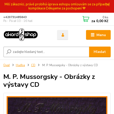
Milí zákazníci, právě probíhá úprava eshopu omlouvám se za případné
komplikace Děkujeme za pochopení 💙
0
ks
+420731485643
za
0,00 Kč
Po - Pá od 10 - 16 hod.
Menu
Hledat
Úvod
Hudba
CD
M. P. Mussorgsky - Obrázky z výstavy CD
M. P. Mussorgsky - Obrázky z
výstavy CD