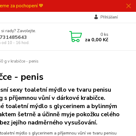
ujeme za pochopení 💙
Přihlášení
 si rady? Zavolejte.
0
ks
731485643
za
0,00 Kč
á od 10 - 16 hod.
 g v krabičce - penis
ce - penis
sní sexy toaletní mýdlo ve tvaru penisu
g s příjemnou vůní v dárkové krabičce.
é toaletní mýdlo s glycerinem a bylinným
aktem šetrně a účinně myje pokožku celého
 bez jejího nadměrného vysušování.
toaletní mýdlo s glycerinem a příjemnou vůní ve tvaru penisu