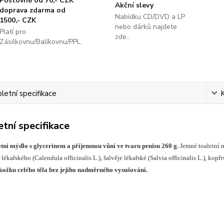
Poštovné od 70,- CZK
Akční slevy
doprava zdarma od
Nabídku CD/DVD a LP
1500,- CZK
nebo dárků najdete
Platí pro
zde..
Zásilkovnu/Balíkovnu/PPL.
etní specifikace
tní specifikace
tní mýdlo s glycerinem a příjemnou vůní ve tvaru penisu 260 g.
Jemné toaletní 
 lékařského (Calendula officinalis L.), šalvěje lékařské (Salvia officinalis L.), kop
kožku celého těla bez jejího nadměrného vysušování.