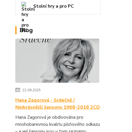
Stolní hry a pro PC
Blog
22.09.2025
Hana Zagorová - Srdečně /
Nejkrásnější šansony 1968-2018 2CD
Hana Zagorová je obdivována pro
mnohobarevnou kvalitu písňového odkazu
– a její šansony jsou v tom seznamu