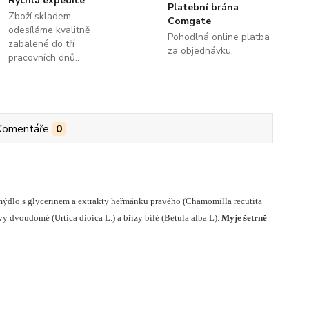
Rychlá expedice
Platební brána
Zboží skladem
Comgate
odesíláme kvalitně
Pohodlná online platba
zabalené do tří
za objednávku.
pracovních dnů..
Komentáře
0
mýdlo s glycerinem a extrakty heřmánku pravého (Chamomilla recutita
řivy dvoudomé (Urtica dioica L.) a břízy bílé (Betula alba L).
Myje šetrně