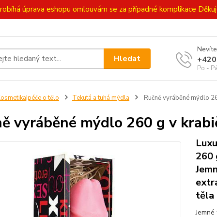
ě probíhá úprava eshopu omlouvám se za případné komplikace Děk
Nevíte
Hledat
+420
Po - P
osmetika|péče o tělo
Tekutá a tuhá mýdla
Ručně vyráběné mýdlo 260
ě vyráběné mýdlo 260 g v krabič
Luxu
260 
Jemn
extr
těla
Jemné 