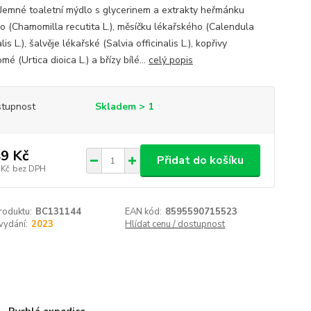
 Jemné toaletní mýdlo s glycerinem a extrakty heřmánku
o (Chamomilla recutita L.), měsíčku lékařského (Calendula
alis L.), šalvěje lékařské (Salvia officinalis L.), kopřivy
é (Urtica dioica L.) a břízy bílé...
celý popis
tupnost
Skladem > 1
9 Kč
Přidat do košíku
 Kč
bez DPH
roduktu:
BC131144
EAN kód:
8595590715523
vydání:
2023
Hlídat cenu / dostupnost