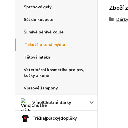
Zboží 
Sprchové gely
Dárky
Sůl do koupele
Šumivé pěnivé koule
Tekutá a tuhá mýdla
Tělová mléka
Veterinární kosmetika pro psy,
kočky a koně
Vlasové šampony
Víno|Chutné dárky
Trička|placky|doplňky