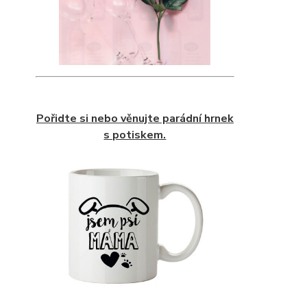
Pořidte si nebo věnujte parádní hrnek
s potiskem.