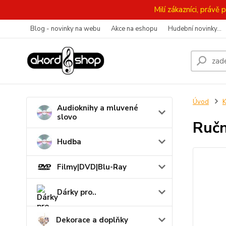
Milí zákazníci, práv
Blog - novinky na webu
Akce na eshopu
Hudební novinky...
Úvod
K
Audioknihy a mluvené
slovo
Ručn
Hudba
Filmy|DVD|Blu-Ray
Dárky pro..
Dekorace a doplňky