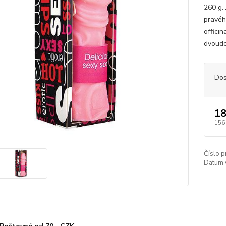
260 g.
pravéh
officin
dvoudom
Dos
18
156
Číslo p
Datum 