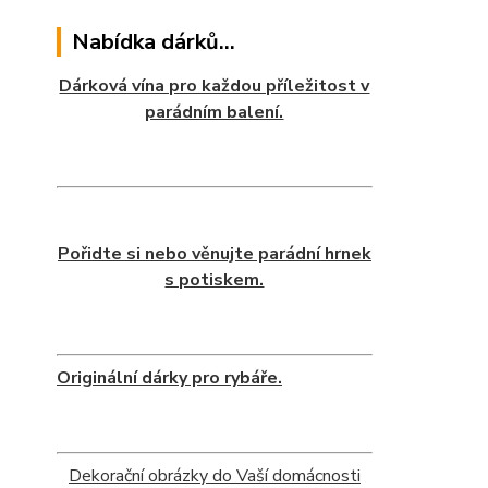
Nabídka dárků...
Dárková vína pro každou příležitost v
parádním balení.
Pořidte si nebo věnujte parádní hrnek
s potiskem.
Originální dárky pro rybáře.
Dekorační obrázky do Vaší domácnosti