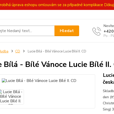
ě probíhá úprava eshopu omlouvám se za případné komplikace Děk
Nevíte
Hledat
+420
Po - P
Hudba
CD
Lucie Bílá - Bílé Vánoce Lucie Bílé II. CD
 Bílá - Bílé Vánoce Lucie Bílé II.
Luci
česk
Skladb
den (I
Christm
Sing) 