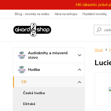
Milí zákazníci, práv
Blog - novinky na webu
Akce na eshopu
Hudební novinky...
Úvod
Audioknihy a mluvené
slovo
Lucie
Hudba
CD
Česká hudba
Dětské