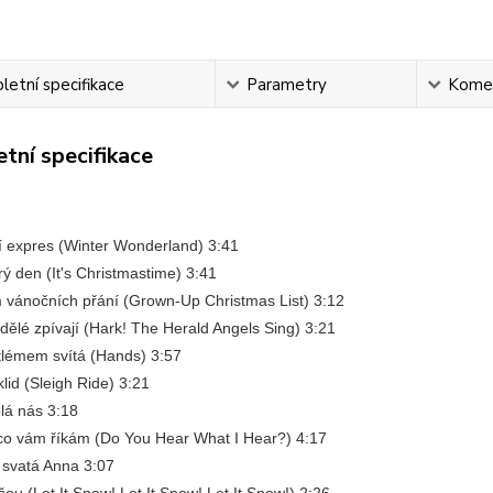
etní specifikace
Parametry
Kome
tní specifikace
í expres (Winter Wonderland) 3:41
rý den (It's Christmastime) 3:41
 vánočních přání (Grown-Up Christmas List) 3:12
ndělé zpívají (Hark! The Herald Angels Sing) 3:21
tlémem svítá (Hands) 3:57
lid (Sleigh Ride) 3:21
lá nás 3:18
 co vám říkám (Do You Hear What I Hear?) 4:17
 svatá Anna 3:07