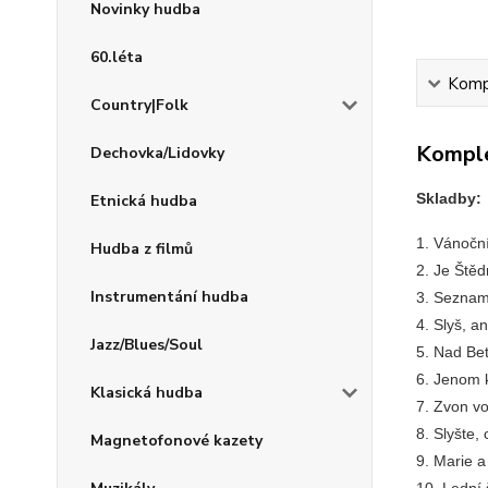
Novinky hudba
60.léta
Kompl
Country|Folk
Komple
Dechovka/Lidovky
Skladby:
Etnická hudba
1. Vánočn
Hudba z filmů
2. Je Štěd
Instrumentání hudba
3. Seznam
4. Slyš, a
Jazz/Blues/Soul
5. Nad Be
6. Jenom k
Klasická hudba
7. Zvon vo
8. Slyšte,
Magnetofonové kazety
9. Marie a