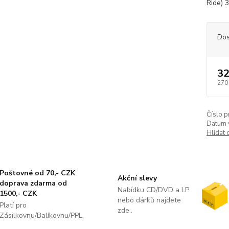
Ride) 3
Dos
32
270
Číslo p
Datum 
Hlídat 
Poštovné od 70,- CZK
Akční slevy
doprava zdarma od
Nabídku CD/DVD a LP
1500,- CZK
nebo dárků najdete
Platí pro
zde..
Zásilkovnu/Balíkovnu/PPL.