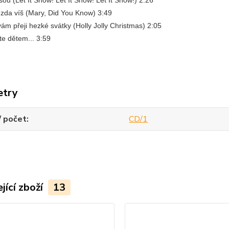
šou (Let It Snow! Let It Snow! Let It Snow!) 2:26
 zda víš (Mary, Did You Know) 3:49
ám přeji hezké svátky (Holly Jolly Christmas) 2:05
e dětem... 3:59
etry
/ počet
CD/1
jící zboží
13