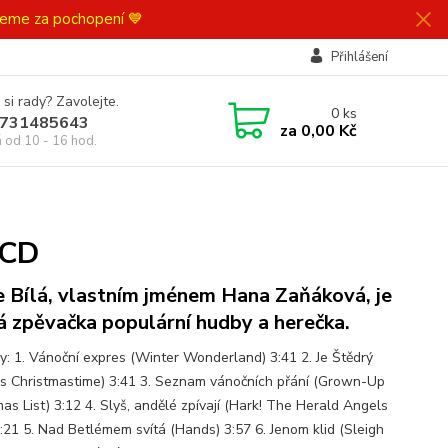
ujeme za pochopení 💙
Přihlášení
 si rady? Zavolejte.
0
ks
731485643
za
0,00 Kč
á od 10 - 16 hod.
 CD
e Bílá, vlastním jménem Hana Zaňáková, je
á zpěvačka populární hudby a herečka.
y: 1. Vánoční expres (Winter Wonderland) 3:41 2. Je Štědrý
t's Christmastime) 3:41 3. Seznam vánočních přání (Grown-Up
as List) 3:12 4. Slyš, andělé zpívají (Hark! The Herald Angels
3:21 5. Nad Betlémem svítá (Hands) 3:57 6. Jenom klid (Sleigh