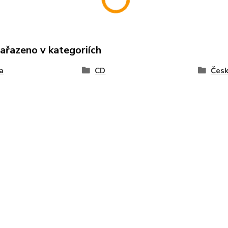
zařazeno v kategoriích
a
CD
Čes