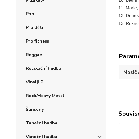
Muzikály
10. Lední 
11. Marie,
Pop
12. Dnes v
13. Řeknět
Pro děti
Pro fitness
Reggae
Param
Relaxační hudba
Nosič 
Vinyl|LP
Rock/Heavy Metal
Šansony
Souvise
Taneční hudba
Vánoční hudba