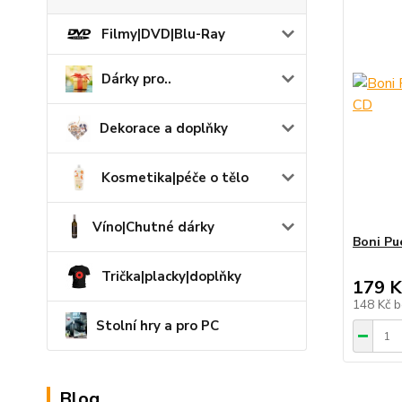
Filmy|DVD|Blu-Ray
Dárky pro..
Dekorace a doplňky
Kosmetika|péče o tělo
Víno|Chutné dárky
Boni Pue
Trička|placky|doplňky
179 K
148 Kč
b
Stolní hry a pro PC
Blog