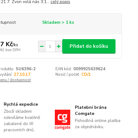
:21 7. Zvon volá nás 3:1...
celý popis
tupnost
Skladem > 1 ks
7 Kč
/
ks
Přidat do košíku
 Kč
bez DPH
roduktu:
SU6396-2
EAN kód:
0099925639624
vydání:
27.10.17
Nosič / počet:
CD/1
cenu / dostupnost
Rychlá expedice
Platební brána
Zboží skladem
Comgate
odesíláme kvalitně
Pohodlná online platba
zabalené do tří
za objednávku.
pracovních dnů..