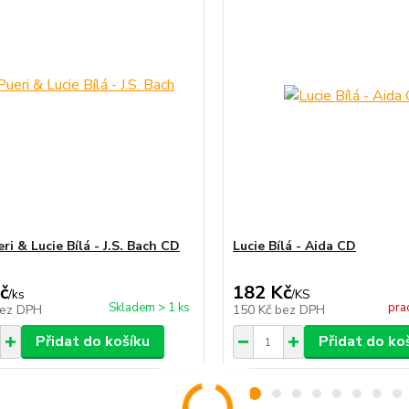
ri & Lucie Bílá - J.S. Bach CD
Lucie Bílá - Aida CD
č
182 Kč
/
ks
/
KS
Skladem > 1 ks
pra
ez DPH
150 Kč
bez DPH
Přidat do košíku
Přidat do ko