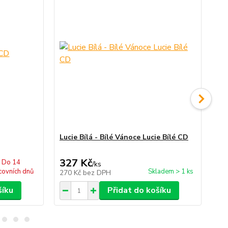
Lucie Bílá - Bílé Vánoce Lucie Bílé CD
Luc
CD
327 Kč
3
Do 14
/
ks
covních dnů
Skladem > 1 ks
270 Kč
bez DPH
30
šíku
Přidat do košíku