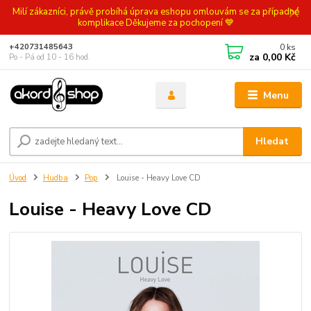
Milí zákazníci, právě probíhá úprava eshopu omlouvám se za případné
komplikace Děkujeme za pochopení 💙
0
ks
+420731485643
za
0,00 Kč
Po - Pá od 10 - 16 hod.
Menu
Hledat
Úvod
Hudba
Pop
Louise - Heavy Love CD
Louise - Heavy Love CD