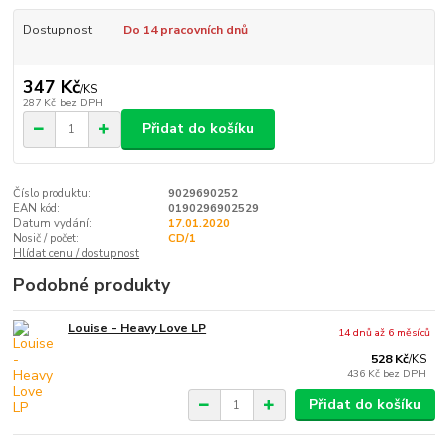
Dostupnost
Do 14 pracovních dnů
347 Kč
/
KS
287 Kč
bez DPH
Přidat do košíku
Číslo produktu:
9029690252
EAN kód:
0190296902529
Datum vydání:
17.01.2020
Nosič / počet:
CD/1
Hlídat cenu / dostupnost
Podobné produkty
Louise - Heavy Love LP
14 dnů až 6 měsíců
528 Kč
/
KS
436 Kč
bez DPH
Přidat do košíku