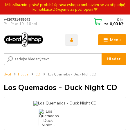
Milí zákazníci, právě probíhá úprava eshopu omlouvám se za případné
komplikace Děkujeme za pochopení 💙
0
ks
+420731485643
za
0,00 Kč
Po - Pá od 10 - 16 hod.
Menu
Hledat
Úvod
Hudba
CD
Los Quemados - Duck Night CD
Los Quemados - Duck Night CD