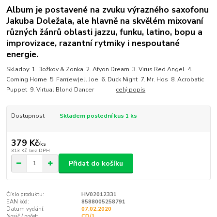
Album je postavené na zvuku výrazného saxofonu
Jakuba Doležala, ale hlavně na skvělém mixovaní
různých žánrů oblasti jazzu, funku, latino, bopu a
improvizace, razantní rytmiky i nespoutané
energie.
Skladby: 1. Božkov & Zonka 2. Afyon Dream 3. Virus Red Angel 4.
Coming Home 5. Farr(ew)ell Joe 6. Duck Night 7. Mr. Hos 8. Acrobatic
Puppet 9. Virtual Blond Dancer
celý popis
Dostupnost
Skladem poslední kus 1 ks
379 Kč
/
ks
313 Kč
bez DPH
Přidat do košíku
Číslo produktu:
HV02012331
EAN kód:
8588005258791
Datum vydání:
07.02.2020
Nosič / počet:
CD/1