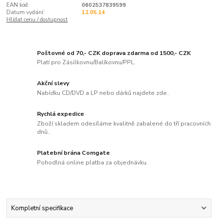
EAN kód:
0602537839599
Datum vydání:
12.05.14
Hlídat cenu / dostupnost
Poštovné od 70,- CZK doprava zdarma od 1500,- CZK
Platí pro Zásilkovnu/Balíkovnu/PPL.
Akční slevy
Nabídku CD/DVD a LP nebo dárků najdete zde..
Rychlá expedice
Zboží skladem odesíláme kvalitně zabalené do tří pracovních
dnů..
Platební brána Comgate
Pohodlná online platba za objednávku.
Kompletní specifikace