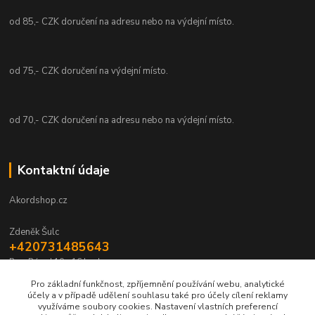
od 85,- CZK doručení na adresu nebo na výdejní místo.
od 75,- CZK doručení na výdejní místo.
od 70,- CZK doručení na adresu nebo na výdejní místo.
Kontaktní údaje
Akordshop.cz
Zdeněk Šulc
+420731485643
Po - Pá od 10 - 16 hod.
Pro základní funkčnost, zpříjemnění používání webu, analytické
info@akordshop.cz
účely a v případě udělení souhlasu také pro účely cílení reklamy
využíváme soubory cookies. Nastavení vlastních preferencí