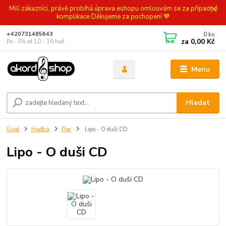
Milí zákazníci, právě probíhá úprava eshopu omlouvám se za případné
komplikace Děkujeme za pochopení 💙
0
ks
+420731485643
za
0,00 Kč
Po - Pá od 10 - 16 hod.
Menu
Hledat
Úvod
Hudba
Pop
Lipo - O duši CD
Lipo - O duši CD