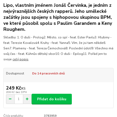
Lipo, vlastním jménem Jonáš Červinka, je jedním z
nejvýraznějších českých rapperů. Jeho umělecké
začátky jsou spojeny s hiphopovou skupinou BPM,
ve které působil spolu s Paulim Garandem a Keny
Roughem.
Skladby: 1. O duši - Prolog2. Město, co spí - feat. Ester Pavlu3. Hlubiny -
feat. Terezie Kovalová4. Kruhy - feat. Yanna5. Vím, že jsi tam někde6.
Sen7. Plameny - feat. Tereza Černochová8. Poslední údolí9. Všechno má
svůj čas - feat. Kühnův dětský sbor10. O duši - Epilog11. Pořád jen to
svoje
celý popis
Dostupnost
Do 14 pracovních dnů
249 Kč
/
KS
206 Kč
bez DPH
Přidat do košíku
Číslo produktu:
3783959