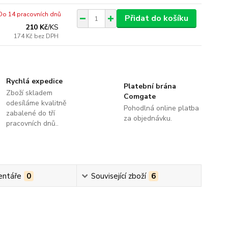
Do 14 pracovních dnů
Přidat do košíku
210 Kč
/
KS
174 Kč
bez DPH
Rychlá expedice
Platební brána
Zboží skladem
Comgate
odesíláme kvalitně
Pohodlná online platba
zabalené do tří
za objednávku.
pracovních dnů..
ntáře
0
Související zboží
6