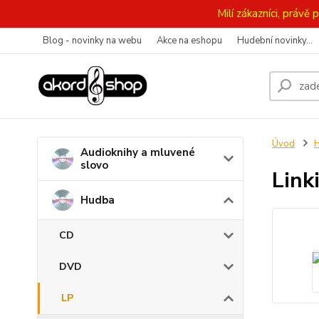
Milí zákazníci, práv
Blog - novinky na webu
Akce na eshopu
Hudební novinky...
Úvod
Audioknihy a mluvené
slovo
Link
Hudba
CD
DVD
LP