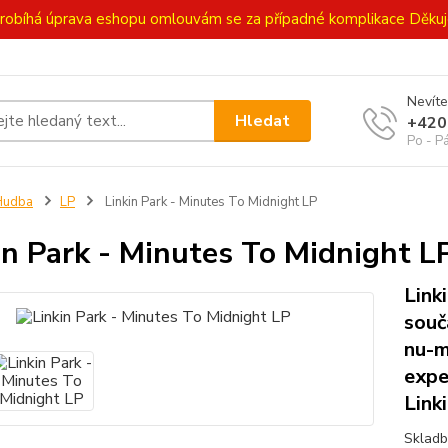
ě probíhá úprava eshopu omlouvám se za případné komplikace Děk
Nevíte
Hledat
+420
Po - P
Hudba
LP
Linkin Park - Minutes To Midnight LP
in Park - Minutes To Midnight L
Link
souč
nu-m
expe
Link
Skladb