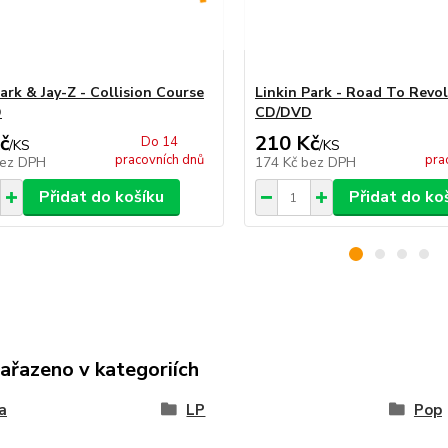
ark & Jay-Z - Collision Course
Linkin Park - Road To Revo
D
CD/DVD
č
210 Kč
Do 14
/
KS
/
KS
pracovních dnů
pra
ez DPH
174 Kč
bez DPH
Přidat do košíku
Přidat do ko
zařazeno v kategoriích
a
LP
Pop