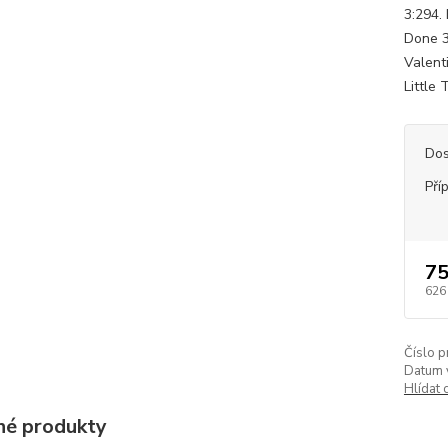
3:294.
Done 3
Valent
Little
Dos
Pří
75
626
Číslo p
Datum 
Hlídat 
é produkty