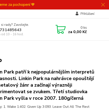
ujeme za pochopení 💙
Přihlášení
 si rady? Zavolejte.
0
ks
731485643
za
0,00 Kč
á od 10 - 16 hod.
P
in Park patří k nejpopulárnějším interpretů
asnosti. Linkin Park na nahrávce opouštějí
etalový žánr a začínají výrazněji
rimentovat se zvukem. Třetí studiovka
in Park vyšla v roce 2007. 180g/černá
y: 1. Wake 1:402. Given Up 3:093. Leave Out All The Rest