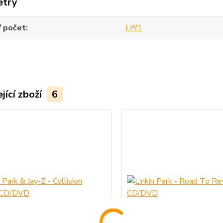
etry
/ počet
LP/1
jící zboží
6