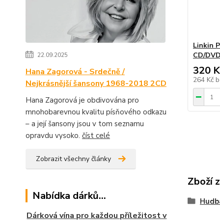
Linkin P
CD/DV
22.09.2025
320 K
Hana Zagorová - Srdečně /
264 Kč
b
Nejkrásnější šansony 1968-2018 2CD
Hana Zagorová je obdivována pro
mnohobarevnou kvalitu písňového odkazu
– a její šansony jsou v tom seznamu
opravdu vysoko.
číst celé
Zobrazit všechny články
Zboží 
Nabídka dárků...
Hudb
Dárková vína pro každou příležitost v