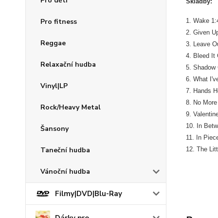
Pro děti
Skladby:
Pro fitness
1. Wake 1:
2. Given U
Reggae
3. Leave Ou
4. Bleed It
Relaxační hudba
5. Shadow 
6. What I'v
Vinyl|LP
7. Hands H
8. No More
Rock/Heavy Metal
9. Valentin
10. In Bet
Šansony
11. In Piec
Taneční hudba
12. The Lit
Vánoční hudba
Filmy|DVD|Blu-Ray