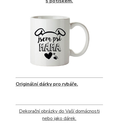
s potiskem.
Originální dárky pro rybáře.
Dekorační obrázky do Vaší domácnosti
nebo jako dárek.