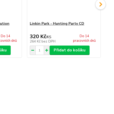
lution
Linkin Park - Hunting Party CD
Li
320 Kč
3
Do 14
Do 14
/
KS
covních dnů
pracovních dnů
264 Kč
bez DPH
30
šíku
Přidat do košíku