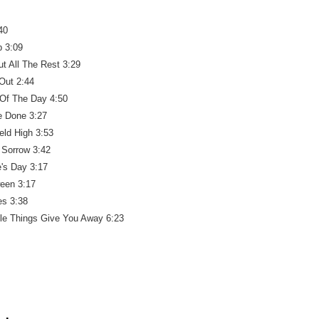
40
p 3:09
t All The Rest 3:29
 Out 2:44
Of The Day 4:50
e Done 3:27
eld High 3:53
 Sorrow 3:42
e's Day 3:17
ween 3:17
es 3:38
tle Things Give You Away 6:23