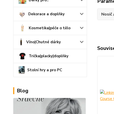
Dárky pro..
Param
Dekorace a doplňky
Nosič 
Kosmetika|péče o tělo
Víno|Chutné dárky
Souvise
Trička|placky|doplňky
Stolní hry a pro PC
Blog