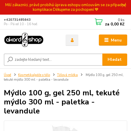
Milí zákazníci, právě probíhá úprava eshopu omlouvám se za případné
komplikace Děkujeme za pochopení 💙
0
ks
+420731485643
za
0,00 Kč
Po - Pá od 10 - 16 hod.
Menu
Hledat
Úvod
Kosmetika|péče o tělo
Tělová mléka
Mýdlo 100 g, gel 250 ml,
tekuté mýdlo 300 ml - paletka - levandule
Mýdlo 100 g, gel 250 ml, tekuté
mýdlo 300 ml - paletka -
levandule