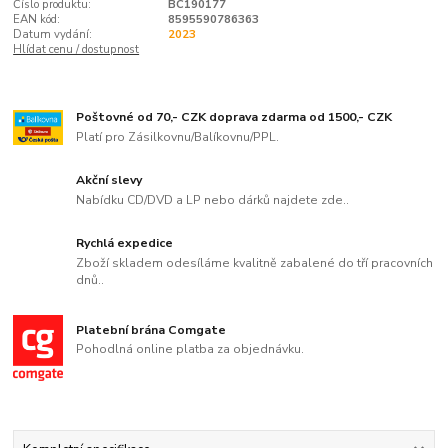
Číslo produktu:
BC190177
EAN kód:
8595590786363
Datum vydání:
2023
Hlídat cenu / dostupnost
Poštovné od 70,- CZK doprava zdarma od 1500,- CZK
Platí pro Zásilkovnu/Balíkovnu/PPL.
Akční slevy
Nabídku CD/DVD a LP nebo dárků najdete zde..
Rychlá expedice
Zboží skladem odesíláme kvalitně zabalené do tří pracovních
dnů..
Platební brána Comgate
Pohodlná online platba za objednávku.