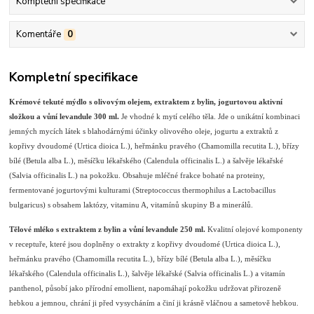
Kompletní specifikace
Komentáře
0
Kompletní specifikace
Krémové tekuté mýdlo s olivovým olejem, extraktem z bylin, jogurtovou aktivní
složkou a vůní levandule 300 ml
.
Je vhodné k mytí celého těla. Jde o unikátní kombinaci
jemných mycích látek s blahodárnými účinky olivového oleje, jogurtu a extraktů z
kopřivy dvoudomé (Urtica dioica L.), heřmánku pravého (Chamomilla recutita L.), břízy
bílé (Betula alba L.), měsíčku lékařského (Calendula officinalis L.) a šalvěje lékařské
(Salvia officinalis L.) na pokožku. Obsahuje mléčné frakce bohaté na proteiny,
fermentované jogurtovými kulturami (Streptococcus thermophilus a Lactobacillus
bulgaricus) s obsahem laktózy, vitaminu A, vitamínů skupiny B a minerálů.
Tělové mléko s extraktem z bylin a vůní levandule 250 ml
.
Kvalitní olejové komponenty
v receptuře, které jsou doplněny o extrakty z kopřivy dvoudomé (Urtica dioica L.),
heřmánku pravého (Chamomilla recutita L.), břízy bílé (Betula alba L.), měsíčku
lékařského (Calendula officinalis L.), šalvěje lékařské (Salvia officinalis L.) a vitamín
panthenol, působí jako přírodní emollient, napomáhají pokožku udržovat přirozeně
hebkou a jemnou, chrání ji před vysycháním a činí ji krásně vláčnou a sametově hebkou.