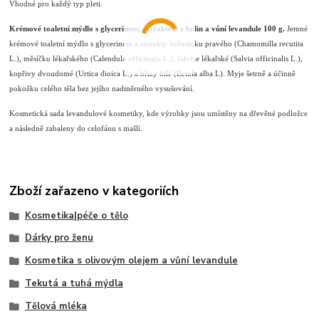
Vhodné pro každý typ pleti.
Krémové toaletní mýdlo s glycerinem, extraktem z bylin a vůní levandule 100 g
.
Jemné
krémové toaletní mýdlo s glycerinem a extrakty heřmánku pravého (Chamomilla recutita
L.), měsíčku lékařského (Calendula officinalis L.), šalvěje lékařské (Salvia officinalis L.),
kopřivy dvoudomé (Urtica dioica L.) a břízy bílé (Betula alba L). Myje šetrně a účinně
pokožku celého těla bez jejího nadměrného vysušování.
Kosmetická sada levandulové kosmetiky, kde výrobky jsou umístěny na dřevěné podložce
a následně zabaleny do celofánu s mašlí.
Zboží zařazeno v kategoriích
Kosmetika|péče o tělo
Dárky pro ženu
Kosmetika s olivovým olejem a vůní levandule
Tekutá a tuhá mýdla
Tělová mléka