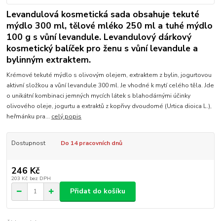
Levandulová kosmetická sada obsahuje tekuté
mýdlo 300 ml, tělové mléko 250 ml a tuhé mýdlo
100 g s vůní levandule. Levandulový dárkový
kosmetický balíček pro ženu s vůní levandule a
bylinným extraktem.
Krémové tekuté mýdlo s olivovým olejem, extraktem z bylin, jogurtovou
aktivní složkou a vůní levandule 300 ml. Je vhodné k mytí celého těla. Jde
o unikátní kombinaci jemných mycích látek s blahodárnými účinky
olivového oleje, jogurtu a extraktů z kopřivy dvoudomé (Urtica dioica L.),
heřmánku pra...
celý popis
Dostupnost
Do 14 pracovních dnů
246 Kč
203 Kč
bez DPH
Přidat do košíku