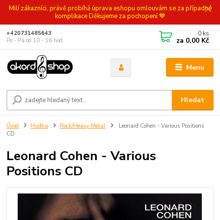
Milí zákazníci, právě probíhá úprava eshopu omlouvám se za případné
komplikace Děkujeme za pochopení 💙
0
ks
+420731485643
za
0,00 Kč
Po - Pá od 10 - 16 hod.
Menu
Hledat
Úvod
Hudba
Rock/Heavy Metal
Leonard Cohen - Various Positions
CD
Leonard Cohen - Various
Positions CD