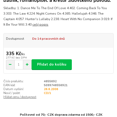
básník, romanopisec a kreslíř židovského původu.
Skladby: 1. Dance Me To The End Of Love 4:402. Coming Back To You
3:303. The Law 4:224. Night Comes On 4:365. Hallelujah 4:346. The
Captain 4:057. Hunter's Lullaby 2:238. Heart With No Companion 3:019. If
It Be Your Will 3:40
celý popis
Dostupnost
Do 14 pracovních dnů
335 Kč
/
ks
277 Kč
bez DPH
Přidat do košíku
Číslo produktu:
4655692
EAN kód:
5099746556921
Datum vydání:
26.6.2006
Nosič / počet:
CD/1
Hlídat cenu / dostupnost
Poštovné od 70,- CZK doprava zdarma od 1500,- CZK