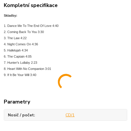
Kompletní specifikace
Skladby:
1. Dance Me To The End Of Love 4:40
2. Coming Back To You 3:30
3. The Law 4:22
4. Night Comes On 4:36
5. Hallelujah 4:34
6. The Captain 4:05
7. Hunter's Lullaby 2:23
8. Heart With No Companion 3:01
9. If It Be Your Will 3:40
Parametry
Nosič / počet
CD/1