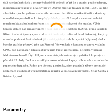
úsilí natočení nahrávek v co nejvěrohodnější podobě, ať již šlo o aranže, použité nástroje,
instrumentální výkony či pěvecký projev Ondřeje Havelky (rovněž ročník 1954), tak také
z hlediska způsobu pořízení zvukového záznamu. Prvotřídní muzikanti hráli v akusticky
mimořádném prostředí, mikrofony byly sháněny po celé Evropě a nahrávací technici
museli prokázat absolutní profesionalitu a fantazii při zachycení této muziky.
Výběr
bonusů, dohled nad remasteringem z pásů i nad celou podobou 4CD řídil přímo kapelník
Klikar. Zvukové úpravy vysoce odborně i fandovsky realizoval Pavel Bukovský, který byl
u vzniku podstatné části nahrávek již v době jejich původního vydání. Výpravný obal a
booklet graficky připravil jeho syn Přemysl. Vše vznikalo v kontaktu se znovu vitálním
OPSO, pod patronací P. Klikara obnovujícím tradici živého hraní, nejčastěji v pražské
Malostranské besedě. Čtyři CD jsou v samostatných kartonových pošetkách kopírujících
původní LP obaly. Booklet s rozsáhlým textem o historii kapely i alb, to vše v rozevíracím
papírovém digipacku. Radost pro všechny pamětníky, zdroj poznání i zábavy pro mladé
posluchače s touhou objevit nesmrtelnou muziku ve špičkovém provedení. Velký Gatsby i
Kristián by jásali!
Parametry