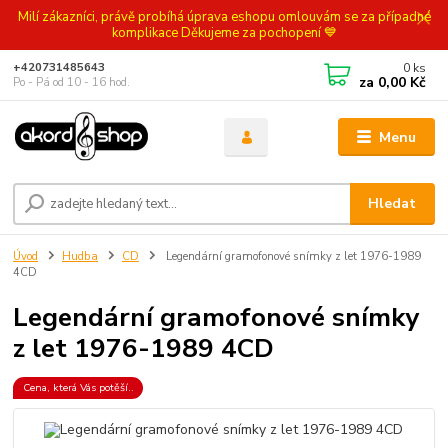
Milí zákazníci, právě probíhá úprava eshopu omlouvám se za případné
komplikace Děkujeme za pochopení 💙
0
ks
+420731485643
za
0,00 Kč
Po - Pá od 10 - 16 hod.
Menu
Hledat
Úvod
Hudba
CD
Legendární gramofonové snímky z let 1976-1989
4CD
Legendární gramofonové snímky
z let 1976-1989 4CD
Cena, která Vás potěší..