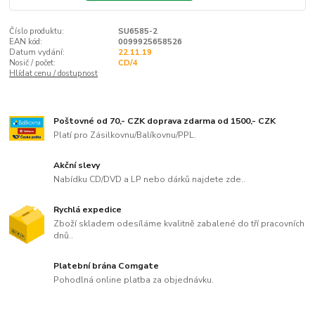
Číslo produktu:
SU6585-2
EAN kód:
0099925658526
Datum vydání:
22.11.19
Nosič / počet:
CD/4
Hlídat cenu / dostupnost
Poštovné od 70,- CZK doprava zdarma od 1500,- CZK
Platí pro Zásilkovnu/Balíkovnu/PPL.
Akční slevy
Nabídku CD/DVD a LP nebo dárků najdete zde..
Rychlá expedice
Zboží skladem odesíláme kvalitně zabalené do tří pracovních
dnů..
Platební brána Comgate
Pohodlná online platba za objednávku.