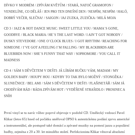
DÍVKO V MODRÉM / ZPÍVÁM KVĚTŮM / STARÁ, NATOČ GRAMOFON /
VENDELÍNE, CO DĚLÁŠ / JEN PRO TEN DNEŠNÍ DEN / NESPÍM, NESPÍM / HALÓ,
DOBRÝ VEČER, SLEČNA! / SAIGON / JAJ ZUZKA, ZUZIČKA / MILÁ MOJA
CD 3 / JAZZ & HOT DANCE MUSIC: SWEET LITTLE YOU / MAMA´S GONE,
GOODBYE / BLACK MARIA / HE´S THE LAST WORD / I AIN´T GOT NOBODY /
DUSKY STEVEDORE / ONE O´CLOCK BLUES / I GOT RHYTHM / REACHING FOR
SOMEONE / I´VE GOT A FEELING I´M FALLING / MY BLACKBIRDS ARE
BLUEBIRDS NOW / SHE´S FUNNY THAT WAY / SOPHOMORE / YOU CALL IT
MADNESS
CD 4 / SÁM S DĚVČETEM V DEŠTI: JÁ LÍBÁM RUČKU VÁM, MADAM / MY
GOLDEN BABY / HOUPY HOU / KDYBY TO TAK BYLO MOŽNÝ / STONOŽKA /
SLUNEČNICE / BEL AMI / SÁM S DĚVČETEM V DEŠTI / FLAŠINETÁŘ / SÁM JÁ
CHODÍVÁM RÁD / RÁDA ZPÍVÁM HOT / VYDĚŠENÉ STRAŠIDLO / PROSINEC A
SNÍH
První vinyl se tu navíc vůbec poprvé objevuje v podobě CD. Umělecký vedoucí Pavel
Klikar (letos 65) hned od počátku směřoval OPSO k autentickému podání zprvu americké
a instrumentální, ale postupně také domácí a zpívané muziky na pomezí jazzu a populární
hudby, zejména z 20 a 30. let minulého století. Perfekcionista Klikar věnoval absolutní