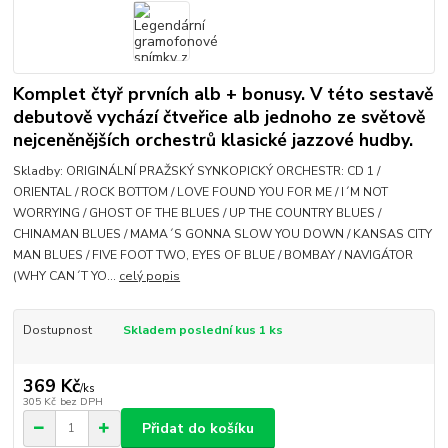
Komplet čtyř prvních alb + bonusy. V této sestavě
debutově vychází čtveřice alb jednoho ze světově
nejceněnějších orchestrů klasické jazzové hudby.
Skladby: ORIGINÁLNÍ PRAŽSKÝ SYNKOPICKÝ ORCHESTR: CD 1 /
ORIENTAL / ROCK BOTTOM / LOVE FOUND YOU FOR ME / I´M NOT
WORRYING / GHOST OF THE BLUES / UP THE COUNTRY BLUES /
CHINAMAN BLUES / MAMA´S GONNA SLOW YOU DOWN / KANSAS CITY
MAN BLUES / FIVE FOOT TWO, EYES OF BLUE / BOMBAY / NAVIGÁTOR
(WHY CAN´T YO...
celý popis
Dostupnost
Skladem poslední kus 1 ks
369 Kč
/
ks
305 Kč
bez DPH
Přidat do košíku