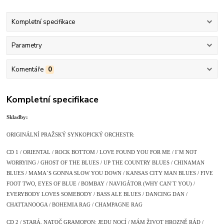
Kompletní specifikace
Parametry
Komentáře
0
Kompletní specifikace
Skladby:
ORIGINÁLNÍ PRAŽSKÝ SYNKOPICKÝ ORCHESTR:
CD 1 / ORIENTAL / ROCK BOTTOM / LOVE FOUND YOU FOR ME / I´M NOT
WORRYING / GHOST OF THE BLUES / UP THE COUNTRY BLUES / CHINAMAN
BLUES / MAMA´S GONNA SLOW YOU DOWN / KANSAS CITY MAN BLUES / FIVE
FOOT TWO, EYES OF BLUE / BOMBAY / NAVIGÁTOR (WHY CAN´T YOU) /
EVERYBODY LOVES SOMEBODY / BASS ALE BLUES / DANCING DAN /
CHATTANOOGA / BOHEMIA RAG / CHAMPAGNE RAG
CD 2 / STARÁ, NATOČ GRAMOFON: JEDU NOCÍ / MÁM ŽIVOT HROZNĚ RÁD /