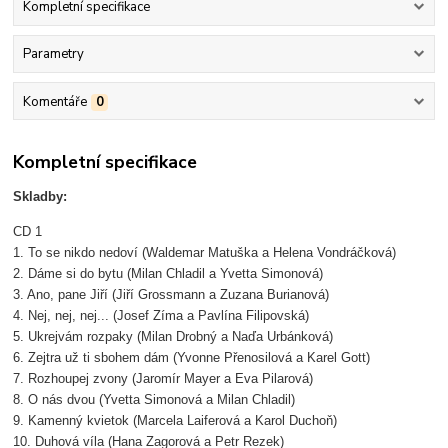
Kompletní specifikace
Parametry
Komentáře
0
Kompletní specifikace
Skladby:
CD 1
1. To se nikdo nedoví (Waldemar Matuška a Helena Vondráčková)
2. Dáme si do bytu (Milan Chladil a Yvetta Simonová)
3. Ano, pane Jiří (Jiří Grossmann a Zuzana Burianová)
4. Nej, nej, nej... (Josef Zíma a Pavlína Filipovská)
5. Ukrejvám rozpaky (Milan Drobný a Naďa Urbánková)
6. Zejtra už ti sbohem dám (Yvonne Přenosilová a Karel Gott)
7. Rozhoupej zvony (Jaromír Mayer a Eva Pilarová)
8. O nás dvou (Yvetta Simonová a Milan Chladil)
9. Kamenný kvietok (Marcela Laiferová a Karol Duchoň)
10. Duhová víla (Hana Zagorová a Petr Rezek)