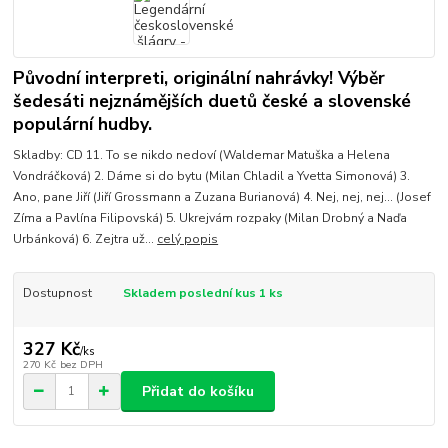
Původní interpreti, originální nahrávky! Výběr
šedesáti nejznámějších duetů české a slovenské
populární hudby.
Skladby: CD 11. To se nikdo nedoví (Waldemar Matuška a Helena
Vondráčková) 2. Dáme si do bytu (Milan Chladil a Yvetta Simonová) 3.
Ano, pane Jiří (Jiří Grossmann a Zuzana Burianová) 4. Nej, nej, nej... (Josef
Zíma a Pavlína Filipovská) 5. Ukrejvám rozpaky (Milan Drobný a Naďa
Urbánková) 6. Zejtra už...
celý popis
Dostupnost
Skladem poslední kus 1 ks
327 Kč
/
ks
270 Kč
bez DPH
Přidat do košíku