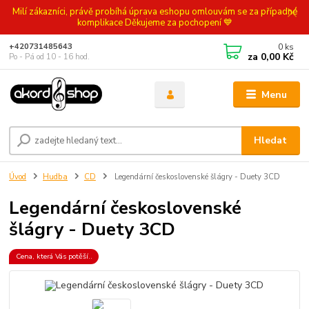
Milí zákazníci, právě probíhá úprava eshopu omlouvám se za případné
komplikace Děkujeme za pochopení 💙
0
ks
+420731485643
za
0,00 Kč
Po - Pá od 10 - 16 hod.
Menu
Hledat
Úvod
Hudba
CD
Legendární československé šlágry - Duety 3CD
Legendární československé
šlágry - Duety 3CD
Cena, která Vás potěší..