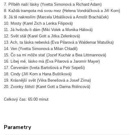
7. Příběh naší lásky (Yvetta Simonová a Richard Adam)
8. Každá trampota má svou mez (Helena Vondráčková a Jiří Korn)
9. Já tě nakreslím (Marcela Urbášková a Arnošt Bracháček)
10. Mosty (Karel Zich a Lenka Filipová)
11. Já hvězdu ti dám (Miki Volek a Monika Hálová)
12. Svět stál (Karel Gott a Jitka Zelenková)
13. Ach, ta láska nebeská (Eva Pilarová a Waldemar Matuška)
14. Ven (Yvetta Simonová a Milan Chladil)
15. Čo sa mi môže stať (Jozef Kuchár a Bea Littmannová)
16. Líbej mě, lásko má (Eva Pilarová a Jaromír Mayer)
17. Červenám (Iveta Bartošová a Petr Sepeši)
18. Cindy (Jiří Korn a Hana Buštíková)
19. Krásnější svět (Věra Benešová a Josef Zíma)
20. Zvonky štěstí (Karel Gott a Darina Rolincová)
Celkový čas: 65:00 minut
Parametry