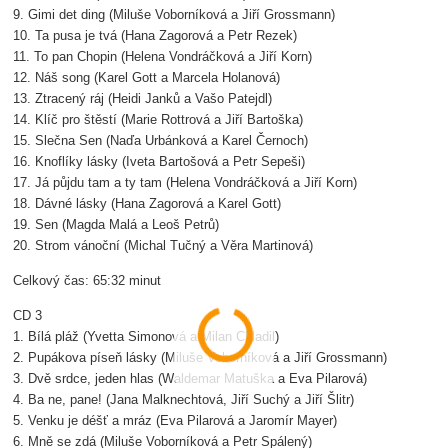
9. Gimi det ding (Miluše Voborníková a Jiří Grossmann)
10. Ta pusa je tvá (Hana Zagorová a Petr Rezek)
11. To pan Chopin (Helena Vondráčková a Jiří Korn)
12. Náš song (Karel Gott a Marcela Holanová)
13. Ztracený ráj (Heidi Janků a Vašo Patejdl)
14. Klíč pro štěstí (Marie Rottrová a Jiří Bartoška)
15. Slečna Sen (Naďa Urbánková a Karel Černoch)
16. Knoflíky lásky (Iveta Bartošová a Petr Sepeši)
17. Já půjdu tam a ty tam (Helena Vondráčková a Jiří Korn)
18. Dávné lásky (Hana Zagorová a Karel Gott)
19. Sen (Magda Malá a Leoš Petrů)
20. Strom vánoční (Michal Tučný a Věra Martinová)
Celkový čas: 65:32 minut
CD 3
1. Bílá pláž (Yvetta Simonová a Milan Chladil)
2. Pupákova píseň lásky (Miluše Voborníková a Jiří Grossmann)
3. Dvě srdce, jeden hlas (Waldemar Matuška a Eva Pilarová)
4. Ba ne, pane! (Jana Malknechtová, Jiří Suchý a Jiří Šlitr)
5. Venku je déšť a mráz (Eva Pilarová a Jaromír Mayer)
6. Mně se zdá (Miluše Voborníková a Petr Spálený)