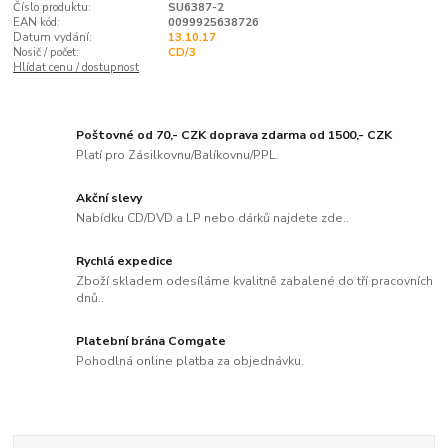
Číslo produktu:
SU6387-2
EAN kód:
0099925638726
Datum vydání:
13.10.17
Nosič / počet:
CD/3
Hlídat cenu / dostupnost
Poštovné od 70,- CZK doprava zdarma od 1500,- CZK
Platí pro Zásilkovnu/Balíkovnu/PPL.
Akční slevy
Nabídku CD/DVD a LP nebo dárků najdete zde..
Rychlá expedice
Zboží skladem odesíláme kvalitně zabalené do tří pracovních
dnů..
Platební brána Comgate
Pohodlná online platba za objednávku.