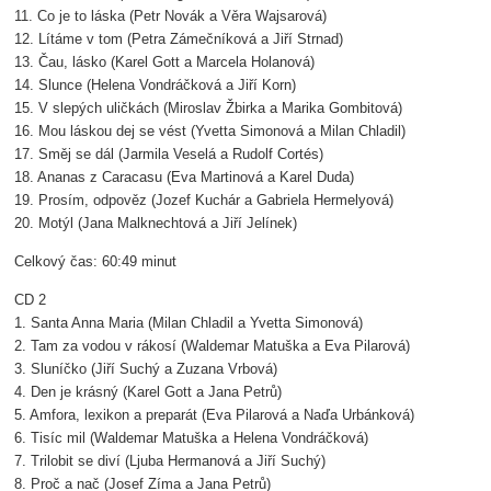
11. Co je to láska (Petr Novák a Věra Wajsarová)
12. Lítáme v tom (Petra Zámečníková a Jiří Strnad)
13. Čau, lásko (Karel Gott a Marcela Holanová)
14. Slunce (Helena Vondráčková a Jiří Korn)
15. V slepých uličkách (Miroslav Žbirka a Marika Gombitová)
16. Mou láskou dej se vést (Yvetta Simonová a Milan Chladil)
17. Směj se dál (Jarmila Veselá a Rudolf Cortés)
18. Ananas z Caracasu (Eva Martinová a Karel Duda)
19. Prosím, odpověz (Jozef Kuchár a Gabriela Hermelyová)
20. Motýl (Jana Malknechtová a Jiří Jelínek)
Celkový čas: 60:49 minut
CD 2
1. Santa Anna Maria (Milan Chladil a Yvetta Simonová)
2. Tam za vodou v rákosí (Waldemar Matuška a Eva Pilarová)
3. Sluníčko (Jiří Suchý a Zuzana Vrbová)
4. Den je krásný (Karel Gott a Jana Petrů)
5. Amfora, lexikon a preparát (Eva Pilarová a Naďa Urbánková)
6. Tisíc mil (Waldemar Matuška a Helena Vondráčková)
7. Trilobit se diví (Ljuba Hermanová a Jiří Suchý)
8. Proč a nač (Josef Zíma a Jana Petrů)