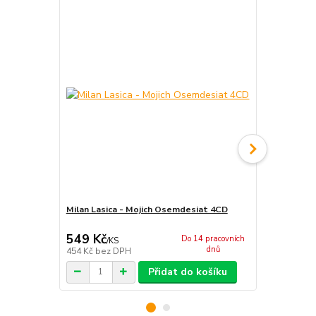
Milan Lasica - Mojich Osemdesiat 4CD
Lasica & Sati
počúvanie 
549 Kč
338 Kč
Do 14 pracovních
/
KS
/
ks
dnů
454 Kč
bez DPH
279 Kč
bez 
Přidat do košíku