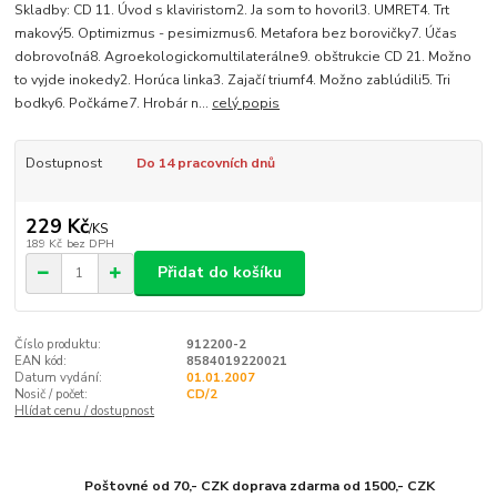
Skladby: CD 11. Úvod s klaviristom2. Ja som to hovoril3. UMRET4. Trt
makový5. Optimizmus - pesimizmus6. Metafora bez borovičky7. Účas
dobrovoľná8. Agroekologickomultilaterálne9. obštrukcie CD 21. Možno
to vyjde inokedy2. Horúca linka3. Zajačí triumf4. Možno zablúdili5. Tri
bodky6. Počkáme7. Hrobár n...
celý popis
Dostupnost
Do 14 pracovních dnů
229 Kč
/
KS
189 Kč
bez DPH
Přidat do košíku
Číslo produktu:
912200-2
EAN kód:
8584019220021
Datum vydání:
01.01.2007
Nosič / počet:
CD/2
Hlídat cenu / dostupnost
Poštovné od 70,- CZK doprava zdarma od 1500,- CZK