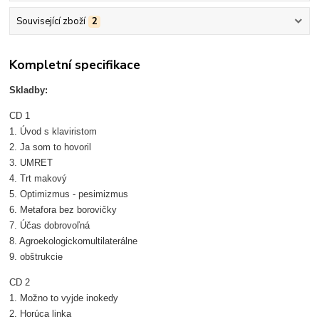
Související zboží
2
Kompletní specifikace
Skladby:
CD 1
1. Úvod s klaviristom
2. Ja som to hovoril
3. UMRET
4. Trt makový
5. Optimizmus - pesimizmus
6. Metafora bez borovičky
7. Účas dobrovoľná
8. Agroekologickomultilaterálne
9. obštrukcie
CD 2
1. Možno to vyjde inokedy
2. Horúca linka