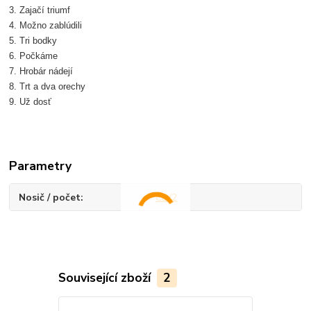
3. Zajačí triumf
4. Možno zablúdili
5. Tri bodky
6. Počkáme
7. Hrobár nádejí
8. Trt a dva orechy
9. Už dosť
Parametry
Nosič / počet
CD/2
Související zboží
2