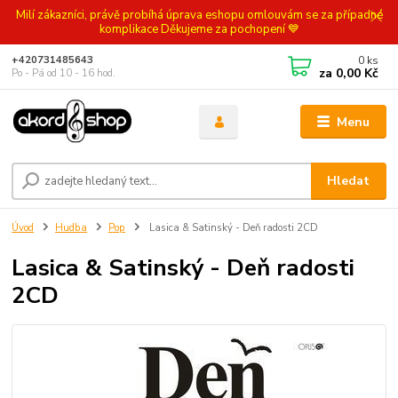
Milí zákazníci, právě probíhá úprava eshopu omlouvám se za případné
komplikace Děkujeme za pochopení 💙
0
ks
+420731485643
za
0,00 Kč
Po - Pá od 10 - 16 hod.
Menu
Hledat
Úvod
Hudba
Pop
Lasica & Satinský - Deň radosti 2CD
Lasica & Satinský - Deň radosti
2CD