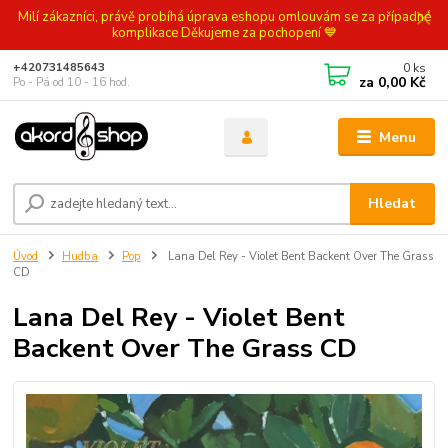
Milí zákazníci, právě probíhá úprava eshopu omlouvám se za případné
komplikace Děkujeme za pochopení 💙
0
ks
+420731485643
za
0,00 Kč
Po - Pá od 10 - 16 hod.
Menu
Hledat
Úvod
Hudba
Pop
Lana Del Rey - Violet Bent Backent Over The Grass
CD
Lana Del Rey - Violet Bent
Backent Over The Grass CD