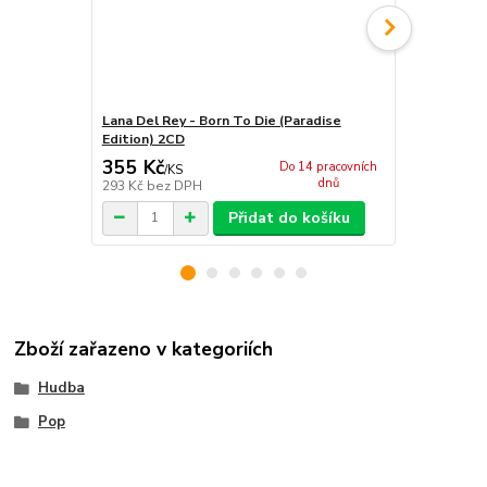
Lana Del Rey - Born To Die (Paradise
Lana Del Rey
Edition) 2CD
355 Kč
1 041 Kč
Do 14 pracovních
/
KS
dnů
293 Kč
bez DPH
860 Kč
bez 
Přidat do košíku
Zboží zařazeno v kategoriích
Hudba
Pop