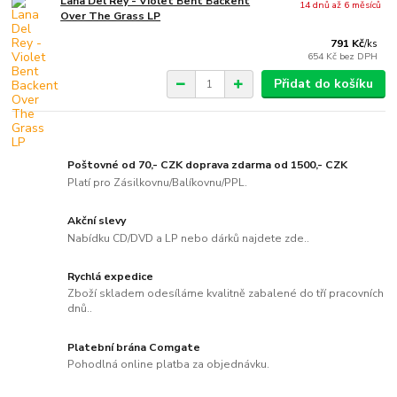
Lana Del Rey - Violet Bent Backent
14 dnů až 6 měsíců
Over The Grass LP
791 Kč
/
ks
654 Kč
bez DPH
Přidat do košíku
Poštovné od 70,- CZK doprava zdarma od 1500,- CZK
Platí pro Zásilkovnu/Balíkovnu/PPL.
Akční slevy
Nabídku CD/DVD a LP nebo dárků najdete zde..
Rychlá expedice
Zboží skladem odesíláme kvalitně zabalené do tří pracovních
dnů..
Platební brána Comgate
Pohodlná online platba za objednávku.