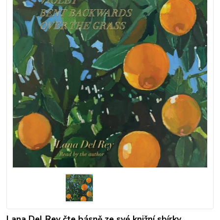
Lana Del Rey čte básně ze své knižní sbírky.