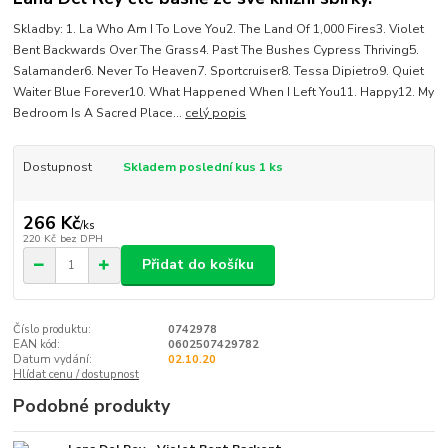
Skladby: 1. La Who Am I To Love You2. The Land Of 1,000 Fires3. Violet
Bent Backwards Over The Grass4. Past The Bushes Cypress Thriving5.
Salamander6. Never To Heaven7. Sportcruiser8. Tessa Dipietro9. Quiet
Waiter Blue Forever10. What Happened When I Left You11. Happy12. My
Bedroom Is A Sacred Place...
celý popis
Dostupnost
Skladem poslední kus 1 ks
266 Kč
/
ks
220 Kč
bez DPH
Přidat do košíku
Číslo produktu:
0742978
EAN kód:
0602507429782
Datum vydání:
02.10.20
Hlídat cenu / dostupnost
Podobné produkty