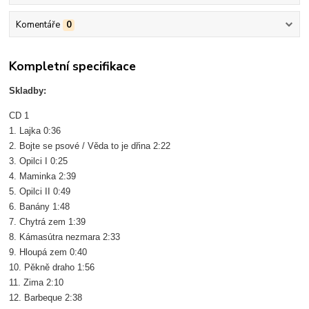
Komentáře
0
Kompletní specifikace
Skladby:
CD 1
1. Lajka 0:36
2. Bojte se psové / Věda to je dřina 2:22
3. Opilci I 0:25
4. Maminka 2:39
5. Opilci II 0:49
6. Banány 1:48
7. Chytrá zem 1:39
8. Kámasútra nezmara 2:33
9. Hloupá zem 0:40
10. Pěkně draho 1:56
11. Zima 2:10
12. Barbeque 2:38