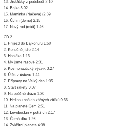
13. Jiskřičky z podobočí 2:10
14. Bajka 3:02
15. Maminka (Načeva) (2:39
16. Čchin (demo) 2:15
17. Nový rod (midi) 1:46
CD 2
1. Příjezd do Bajkonuru 1:50
2. Konečně jídlo 2:14
3. Honička 1:13
4. My jsme rasové 2:31
5. Kosmonautický výcvik 3:27
6. Útěk z ústavu 1:44
7. Přípravy na Velký den 1:35
8. Start rakety 3:07
9. Na oběžné dráze 1:20
10. Hrdinou našich zářných zítřků 0:36
11. Na planetě Qem 2:51
12. Levobočkin v potížích 2:17
13. Černá díra 1:26
14. Zvláštní planeta 4:38