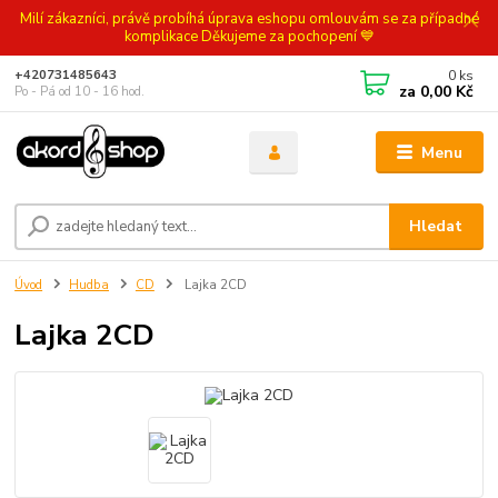
Milí zákazníci, právě probíhá úprava eshopu omlouvám se za případné
komplikace Děkujeme za pochopení 💙
0
ks
+420731485643
za
0,00 Kč
Po - Pá od 10 - 16 hod.
Menu
Hledat
Úvod
Hudba
CD
Lajka 2CD
Lajka 2CD