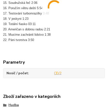
15. Soudružská řeč 2:06
16. Poručím větru dešti 5:54
17. Testování turbomrazilky 0:48
18. V jeskyni 1:23
19. Totální fiasko 03:11
20. Američan s dobrou radou 2:21
21. Musíme zachránit lidstvo 1:38
22. Páni tvorstva 3:50
Parametry
Nosič / počet
CD/2
Zboží zařazeno v kategoriích
Hudba