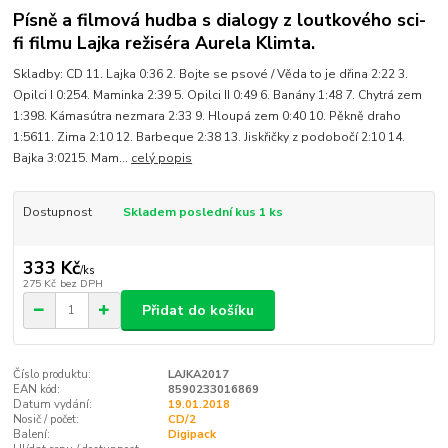
Písně a filmová hudba s dialogy z loutkového sci-
fi filmu Lajka režiséra Aurela Klimta.
Skladby: CD 11. Lajka 0:36 2. Bojte se psové / Věda to je dřina 2:22 3.
Opilci I 0:254. Maminka 2:39 5. Opilci II 0:49 6. Banány 1:48 7. Chytrá zem
1:398. Kámasútra nezmara 2:33 9. Hloupá zem 0:40 10. Pěkně draho
1:5611. Zima 2:10 12. Barbeque 2:38 13. Jiskřičky z podobočí 2:10 14.
Bajka 3:0215. Mam...
celý popis
Dostupnost
Skladem poslední kus 1 ks
333 Kč
/
ks
275 Kč
bez DPH
Přidat do košíku
Číslo produktu:
LAJKA2017
EAN kód:
8590233016869
Datum vydání:
19.01.2018
Nosič / počet:
CD/2
Balení:
Digipack