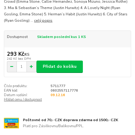
Crowd (Emma Stone, Callie Hernandez, Sonoya Mizuno, Jessica Rothe)
3. Mia & Sebastian’s Theme (Justin Hurwitz) 4. A Lovely Night (Ryan
Gosling, Emma Stone) 5. Herman’s Habit (Justin Hurwitz) 6. City of Stars
(Ryan Gosling) ...
celý popis
Dostupnost
Skladem poslední kus 1 KS
293 Kč
/
KS
242 Kč
bez DPH
Přidat do košíku
Číslo produktu:
5711777
EAN kód:
0602557117776
Datum vydání:
09.12.16
Hlídat cenu / dostupnost
Poštovné od 70,- CZK doprava zdarma od 1500,- CZK
Platí pro Zásilkovnu/Balíkovnu/PPL.