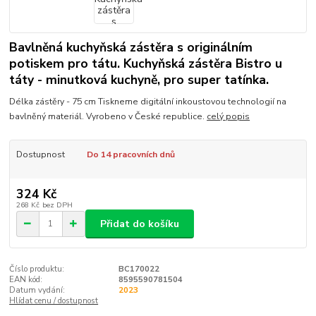
Bavlněná kuchyňská zástěra s originálním
potiskem pro tátu. Kuchyňská zástěra Bistro u
táty - minutková kuchyně, pro super tatínka.
Délka zástěry - 75 cm Tiskneme digitální inkoustovou technologií na
bavlněný materiál. Vyrobeno v České republice.
celý popis
Dostupnost
Do 14 pracovních dnů
324 Kč
268 Kč
bez DPH
Přidat do košíku
Číslo produktu:
BC170022
EAN kód:
8595590781504
Datum vydání:
2023
Hlídat cenu / dostupnost