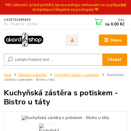
Milí zákazníci, právě probíhá úprava eshopu omlouvám se za případné
komplikace Děkujeme za pochopení 💙
0
ks
+420731485643
za
0,00 Kč
Po - Pá od 10 - 16 hod.
Menu
Hledat
Úvod
Dekorace a doplňky
Originální zástěry s potiskem
Kuchyňská
zástěra s potiskem - Bistro u táty
Kuchyňská zástěra s potiskem -
Bistro u táty