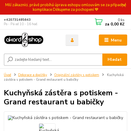
Milí zákazníci, právě probíhá úprava eshopu omlouvám se za případné
komplikace Děkujeme za pochopení 💙
0
ks
+420731485643
za
0,00 Kč
Po - Pá od 10 - 16 hod.
Menu
Hledat
Úvod
Dekorace a doplňky
Originální zástěry s potiskem
Kuchyňská
zástěra s potiskem - Grand restaurant u babičky
Kuchyňská zástěra s potiskem -
Grand restaurant u babičky