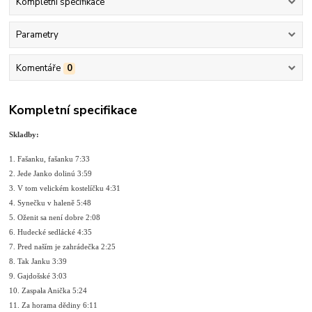
Kompletní specifikace
Parametry
Komentáře
0
Kompletní specifikace
Skladby:
1. Fašanku, fašanku 7:33
2. Jede Janko dolinú 3:59
3. V tom velickém kostelíčku 4:31
4. Synečku v haleně 5:48
5. Oženit sa není dobre 2:08
6. Hudecké sedlácké 4:35
7. Pred naším je zahrádečka 2:25
8. Tak Janku 3:39
9. Gajdošské 3:03
10. Zaspała Anička 5:24
11. Za horama dědiny 6:11