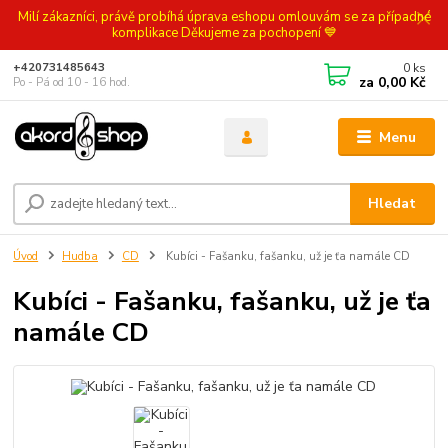
Milí zákazníci, právě probíhá úprava eshopu omlouvám se za případné
komplikace Děkujeme za pochopení 💙
0
ks
+420731485643
za
0,00 Kč
Po - Pá od 10 - 16 hod.
Menu
Hledat
Úvod
Hudba
CD
Kubíci - Fašanku, fašanku, už je ťa namále CD
Kubíci - Fašanku, fašanku, už je ťa
namále CD