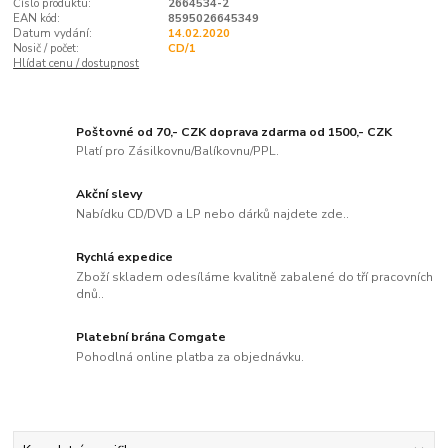
Číslo produktu:
2664534-2
EAN kód:
8595026645349
Datum vydání:
14.02.2020
Nosič / počet:
CD/1
Hlídat cenu / dostupnost
Poštovné od 70,- CZK doprava zdarma od 1500,- CZK
Platí pro Zásilkovnu/Balíkovnu/PPL.
Akční slevy
Nabídku CD/DVD a LP nebo dárků najdete zde..
Rychlá expedice
Zboží skladem odesíláme kvalitně zabalené do tří pracovních
dnů..
Platební brána Comgate
Pohodlná online platba za objednávku.