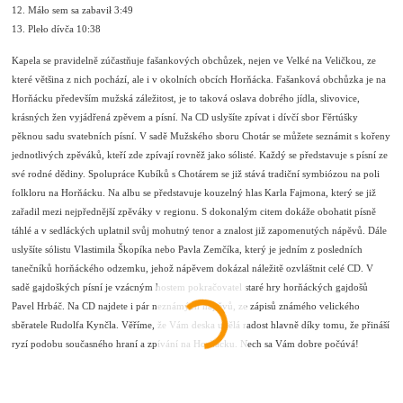
12. Máło sem sa zabavił 3:49
13. Pleło dívča 10:38
Kapela se pravidelně zúčastňuje fašankových obchůzek, nejen ve Velké na Veličkou, ze
které většina z nich pochází, ale i v okolních obcích Horňácka. Fašanková obchůzka je na
Horňácku především mužská záležitost, je to taková oslava dobrého jídla, slivovice,
krásných žen vyjádřená zpěvem a písní. Na CD uslyšíte zpívat i dívčí sbor Fěrtúšky
pěknou sadu svatebních písní. V sadě Mužského sboru Chotár se můžete seznámit s kořeny
jednotlivých zpěváků, kteří zde zpívají rovněž jako sólisté. Každý se představuje s písní ze
své rodné dědiny. Spolupráce Kubíků s Chotárem se již stává tradiční symbiózou na poli
folkloru na Horňácku. Na albu se představuje kouzelný hlas Karla Fajmona, který se již
zařadil mezi nejpřednější zpěváky v regionu. S dokonalým citem dokáže obohatit písně
táhlé a v sedláckých uplatnil svůj mohutný tenor a znalost již zapomenutých nápěvů. Dále
uslyšíte sólistu Vlastimila Škopíka nebo Pavla Zemčíka, který je jedním z posledních
tanečníků horňáckého odzemku, jehož nápěvem dokázal náležitě ozvláštnit celé CD. V
sadě gajdoškých písní je vzácným hostem pokračovatel staré hry horňáckých gajdošů
Pavel Hrbáč. Na CD najdete i pár neznámých nápěvů, ze zápisů známého velického
sběratele Rudolfa Kynčla. Věříme, že Vám deska udělá radost hlavně díky tomu, že přináší
ryzí podobu současného hraní a zpívání na Horňácku. Nech sa Vám dobre počúvá!