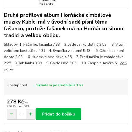
Druhé profilové album Horňácké cimbálové
muziky Kubíci má v úvodní sadě písní téma
fašanku, protože fašanek má na Horňácku silnou
tradici a velkou oblibu.
Skladby: 1. Fašanku, fašanku 7:33 2. Jede Janko dolinú 3:59 3. V tom
velickém kostelíčku 4:31 4. Synečku v haleně 5:48 5. Oženit sa není
dobre 2:08 6. Hudecké sedlácké 4:35 7. Pred naším je zahrádečka
2:25 8. Tak Janku 3:39 9. Gajdošské 3:03 10. Zaspała Anička 5...
celý
popis
Dostupnost
Skladem poslední kus 1 ks
278 Kč
/
ks
230 Kč
bez DPH
Přidat do košíku