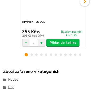
Kryštof - 25 2CD
Kryštof - In
355 Kč
293 Kč
Skladem poslední
/
KS
/
KS
kus 1 KS
293 Kč
bez DPH
242 Kč
bez 
Přidat do košíku
Zboží zařazeno v kategoriích
Hudba
Pop