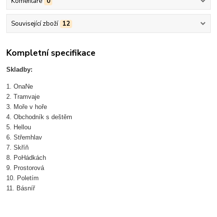
Komentáře
0
Související zboží
12
Kompletní specifikace
Skladby:
1. OnaNe
2. Tramvaje
3. Moře v hoře
4. Obchodník s deštěm
5. Hellou
6. Střemhlav
7. Skříň
8. PoHádkách
9. Prostorová
10. Poletím
11. Básníř