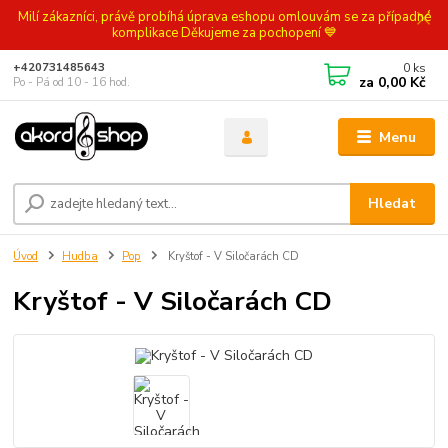
Milí zákazníci, právě probíhá úprava eshopu omlouvám se za případné
komplikace Děkujeme za pochopení 💙
0
ks
+420731485643
za
0,00 Kč
Po - Pá od 10 - 16 hod.
Menu
Hledat
Úvod
Hudba
Pop
Kryštof - V Siločarách CD
Kryštof - V Siločarách CD