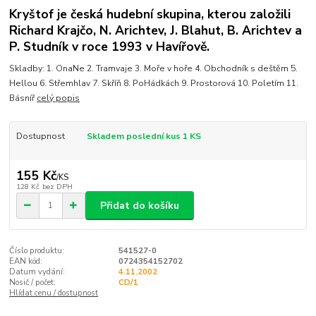
Kryštof je česká hudební skupina, kterou založili
Richard Krajčo, N. Arichtev, J. Blahut, B. Arichtev a
P. Studník v roce 1993 v Havířově.
Skladby: 1. OnaNe 2. Tramvaje 3. Moře v hoře 4. Obchodník s deštěm 5.
Hellou 6. Střemhlav 7. Skříň 8. PoHádkách 9. Prostorová 10. Poletím 11.
Básníř
celý popis
Dostupnost
Skladem poslední kus 1 KS
155 Kč
/
KS
128 Kč
bez DPH
Přidat do košíku
Číslo produktu:
541527-0
EAN kód:
0724354152702
Datum vydání:
4.11.2002
Nosič / počet:
CD/1
Hlídat cenu / dostupnost