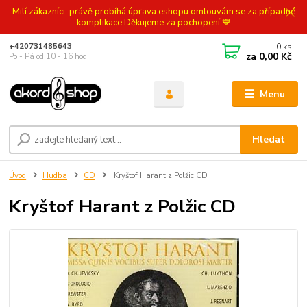
Milí zákazníci, právě probíhá úprava eshopu omlouvám se za případné
komplikace Děkujeme za pochopení 💙
0
ks
+420731485643
za
0,00 Kč
Po - Pá od 10 - 16 hod.
Menu
Hledat
Úvod
Hudba
CD
Kryštof Harant z Polžic CD
Kryštof Harant z Polžic CD