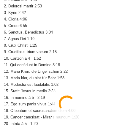
2. Dolorosi martir 2:53
3. Kyrie 2:42
4. Gloria 4:06
5. Credo 6:55
6. Sanctus, Benedictus 3:04
7. Agnus Dei 1:19
8. Crux Christi 1:25
9. Crucifixus trium vocum 2:15
10. Canzon á 4 1:52
11. Qui confidunt in Domino 3:18
12. Maria Kron, die Engel schon 2:22
13. Maria klar, du bist für Eahr 1:58
14. Modestia est laudabilis 1:02
15. Stetit Jesus in medio 2:33
16. In nomine á 5 2:19
17. Ego sum panis vivus 1:44
18. O beatum et sacrosanctum diem 4:00
19. Cancer cancrisat - Miraris mundum 1:20
20. Intrda á 5 1:20