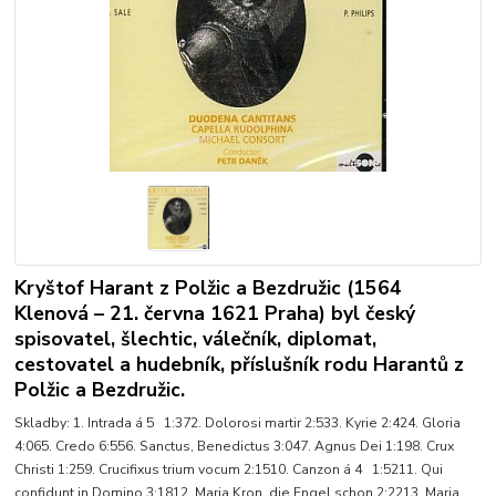
Kryštof Harant z Polžic a Bezdružic (1564
Klenová – 21. června 1621 Praha) byl český
spisovatel, šlechtic, válečník, diplomat,
cestovatel a hudebník, příslušník rodu Harantů z
Polžic a Bezdružic.
Skladby: 1. Intrada á 5 1:372. Dolorosi martir 2:533. Kyrie 2:424. Gloria
4:065. Credo 6:556. Sanctus, Benedictus 3:047. Agnus Dei 1:198. Crux
Christi 1:259. Crucifixus trium vocum 2:1510. Canzon á 4 1:5211. Qui
confidunt in Domino 3:1812. Maria Kron, die Engel schon 2:2213. Maria