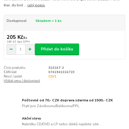
klar, du bist ...
celý popis
Dostupnost
Skladem > 1 ks
205 Kč
/
ks
169 Kč
bez DPH
Přidat do košíku
Číslo produktu:
310247-2
EAN kód:
0741941024723
Nosič / počet:
CD/1
Hlídat cenu / dostupnost
Poštovné od 70,- CZK doprava zdarma od 1500,- CZK
Platí pro Zásilkovnu/Balíkovnu/PPL.
Akční slevy
Nabídku CD/DVD a LP nebo dárků najdete zde..