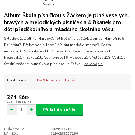
Album Škola písničkou s Žáčkem je plné veselých,
hravých a melodických písniček a 4 říkanek pro
děti předškolního a mladšího školního věku.
Skladby: 1. Delfín2. Národy3. Tolik věcí na světě4. Doma5. Námořníci6.
Psí přání7. Překvapení v lese8. Volání medvědí mámy9. Cesta
necesta10. Sněhuláček11. Oblékací12. Zeleninová zahrádka13.
Nezbeda14. Etiketa15. Velikonoce16. Abeceda17. Vstávací18. Voda19.
Štědrý večer Album Škola písničkou s Žáčke...
celý popis
Dostupnost
Do 14 pracovních dnů
274 Kč
/
KS
226 Kč
bez DPH
Přidat do košíku
Číslo produktu:
9029533718
EAN kód:
0190295337186