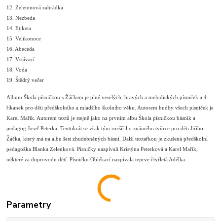
12. Zeleninová zahrádka
13. Nezbeda
14. Etiketa
15. Velikonoce
16. Abeceda
17. Vstávací
18. Voda
19. Štědrý večer
Album Škola písničkou s Žáčkem je plné veselých, hravých a melodických písniček a 4
říkanek pro děti předškolního a mladšího školního věku. Autorem hudby všech písniček je
Karel Mařík. Autorem textů je stejně jako na prvním albu Škola písničkou básník a
pedagog Josef Peterka. Tentokrát se však tým rozšířil o známého tvůrce pro děti Jiřího
Žáčka, který má na albu šest zhudebněných básní. Další textařkou je zkušená předškolní
pedagožka Blanka Zelenková. Písničky nazpívali Kristýna Peterková a Karel Mařík,
některé za doprovodu dětí. Písničku Oblékací nazpívala teprve čtyřletá Adélka.
Parametry