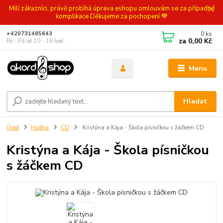
Milí zákazníci, právě probíhá úprava eshopu omlouvám se za případné
komplikace Děkujeme za pochopení 💙
0
ks
+420731485643
za
0,00 Kč
Po - Pá od 10 - 16 hod.
Menu
Hledat
Úvod
Hudba
CD
Kristýna a Kája - Škola písničkou s žáčkem CD
Kristýna a Kája - Škola písničkou
s žáčkem CD