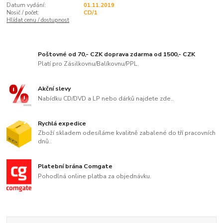
Datum vydání:
01.11.2019
Nosič / počet:
CD/1
Hlídat cenu / dostupnost
Poštovné od 70,- CZK doprava zdarma od 1500,- CZK
Platí pro Zásilkovnu/Balíkovnu/PPL.
Akční slevy
Nabídku CD/DVD a LP nebo dárků najdete zde..
Rychlá expedice
Zboží skladem odesíláme kvalitně zabalené do tří pracovních
dnů..
Platební brána Comgate
Pohodlná online platba za objednávku.