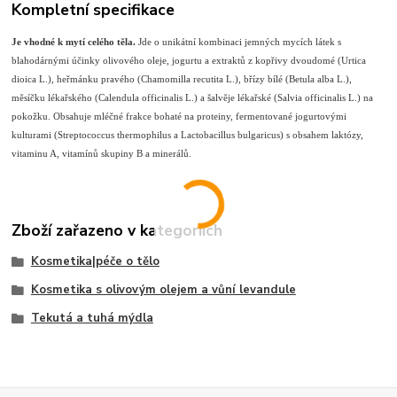
Kompletní specifikace
Je vhodné k mytí celého těla.
Jde o unikátní kombinaci jemných mycích látek s
blahodárnými účinky olivového oleje, jogurtu a extraktů z kopřivy dvoudomé (Urtica
dioica L.), heřmánku pravého (Chamomilla recutita L.), břízy bílé (Betula alba L.),
měsíčku lékařského (Calendula officinalis L.) a šalvěje lékařské (Salvia officinalis L.) na
pokožku. Obsahuje mléčné frakce bohaté na proteiny, fermentované jogurtovými
kulturami (Streptococcus thermophilus a Lactobacillus bulgaricus) s obsahem laktózy,
vitaminu A, vitamínů skupiny B a minerálů.
Zboží zařazeno v kategoriích
Kosmetika|péče o tělo
Kosmetika s olivovým olejem a vůní levandule
Tekutá a tuhá mýdla