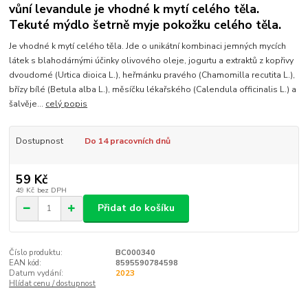
vůní levandule je vhodné k mytí celého těla.
Tekuté mýdlo šetrně myje pokožku celého těla.
Je vhodné k mytí celého těla. Jde o unikátní kombinaci jemných mycích
látek s blahodárnými účinky olivového oleje, jogurtu a extraktů z kopřivy
dvoudomé (Urtica dioica L.), heřmánku pravého (Chamomilla recutita L.),
břízy bílé (Betula alba L.), měsíčku lékařského (Calendula officinalis L.) a
šalvěje...
celý popis
Dostupnost
Do 14 pracovních dnů
59 Kč
49 Kč
bez DPH
Přidat do košíku
Číslo produktu:
BC000340
EAN kód:
8595590784598
Datum vydání:
2023
Hlídat cenu / dostupnost