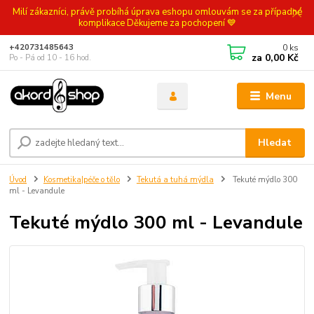
Milí zákazníci, právě probíhá úprava eshopu omlouvám se za případné
komplikace Děkujeme za pochopení 💙
0
ks
+420731485643
za
0,00 Kč
Po - Pá od 10 - 16 hod.
Menu
Hledat
Úvod
Kosmetika|péče o tělo
Tekutá a tuhá mýdla
Tekuté mýdlo 300
ml - Levandule
Tekuté mýdlo 300 ml - Levandule