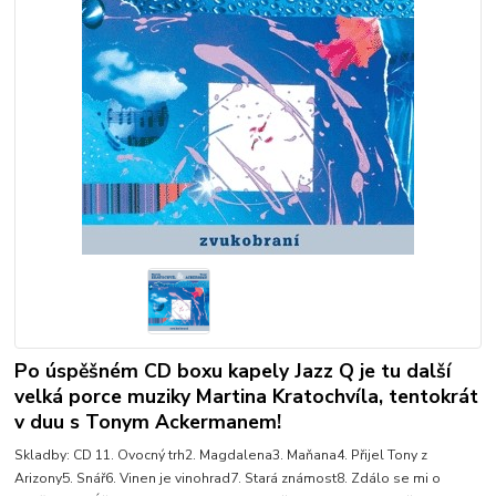
Po úspěšném CD boxu kapely Jazz Q je tu další
velká porce muziky Martina Kratochvíla, tentokrát
v duu s Tonym Ackermanem!
Skladby: CD 11. Ovocný trh2. Magdalena3. Maňana4. Přijel Tony z
Arizony5. Snář6. Vinen je vinohrad7. Stará známost8. Zdálo se mi o