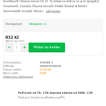
Dvořákovi9. Úžasná milost CD 21. To mrkáš na drát (a on je to špagát)2.
Ornament3. Zazněj4. Úžasná milost5. Prťák6. Baribal & Brtník7.
Stromořadí8. Jinotaj9. Věčná t...
celý popis
Dostupnost
Skladem > 1
832 Kč
688 Kč
bez DPH
Přidat do košíku
Číslo produktu:
SU5966-2
EAN kód:
0099925596620
Datum vydání:
27.03.09
Nosič / počet:
CD/8
Hlídat cenu / dostupnost
Poštovné od 70,- CZK doprava zdarma od 1500,- CZK
Platí pro Zásilkovnu/Balíkovnu/PPL.