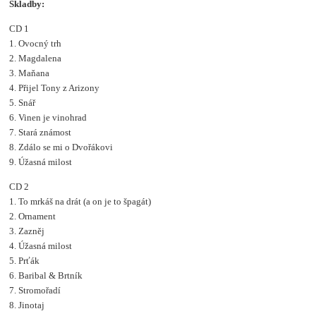
Skladby:
CD 1
1. Ovocný trh
2. Magdalena
3. Maňana
4. Přijel Tony z Arizony
5. Snář
6. Vinen je vinohrad
7. Stará známost
8. Zdálo se mi o Dvořákovi
9. Úžasná milost
CD 2
1. To mrkáš na drát (a on je to špagát)
2. Ornament
3. Zazněj
4. Úžasná milost
5. Prťák
6. Baribal & Brtník
7. Stromořadí
8. Jinotaj