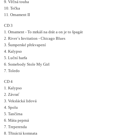
9. Věčná touha
10. Tečka
11. Ornament II
CD 3
1. Ornament - To mrkáš na drát a on je to špagát
2. River´s Invitation - Chicago Blues
3. Šumperské překvapení
4. Kalypso
5. Luční harfa
6. Somebody Stole My Girl
7. Toledo
CD 4
1. Kalypso
2. Závrať
3. Vekslácká lidová
4. Spolu
5. Tančírna
6. Máta peprná
7. Treperenda
8. Třináctá komnata