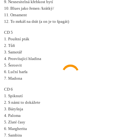
9. Nesnesitelná křehkost bytí
10. Blues jako řemen /krátký/
11. Ornament
12. To mrkáš na drát (a on je to špagát)
CD 5
1. Pouštní pták
2. Tůň
3. Samotář
4. Prosvítající hladina
5. Šerosvit
6. Luční harfa
7. Madona
CD 6
1. Spiknutí
2. S námi to dokážete
3. Báryšnja
4. Paloma
5. Zlaté časy
6. Margherita
7. Sambira