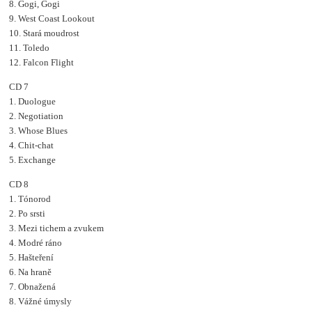
8. Gogi, Gogi
9. West Coast Lookout
10. Stará moudrost
11. Toledo
12. Falcon Flight
CD 7
1. Duologue
2. Negotiation
3. Whose Blues
4. Chit-chat
5. Exchange
CD 8
1. Tónorod
2. Po srsti
3. Mezi tichem a zvukem
4. Modré ráno
5. Hašteření
6. Na hraně
7. Obnažená
8. Vážné úmysly