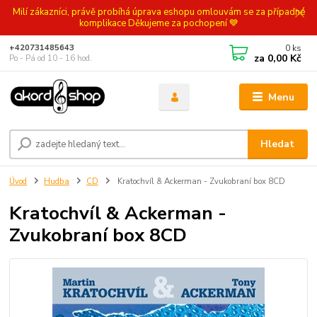
Milí zákazníci, právě probíhá úprava eshopu omlouvám se za případné
komplikace Děkujeme za pochopení 💙
0
ks
+420731485643
za
0,00 Kč
Po - Pá od 10 - 16 hod.
Menu
Hledat
Úvod
Hudba
CD
Kratochvíl & Ackerman - Zvukobraní box 8CD
Kratochvíl & Ackerman -
Zvukobraní box 8CD