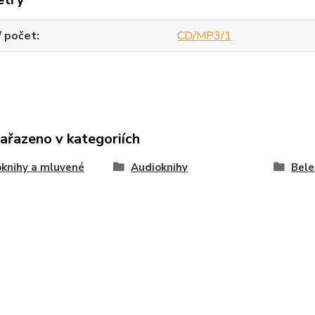
/ počet
CD/MP3/1
zařazeno v kategoriích
knihy a mluvené
Audioknihy
Bele