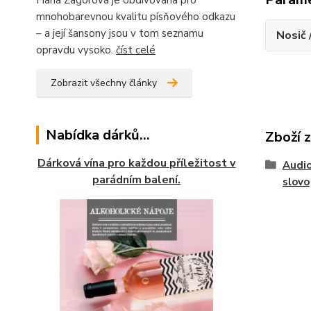
Hana Zagorová je obdivována pro
mnohobarevnou kvalitu písňového odkazu
– a její šansony jsou v tom seznamu
Nosič 
opravdu vysoko.
číst celé
Zobrazit všechny články
Nabídka dárků...
Zboží 
Dárková vína pro každou příležitost v
Audio
parádním balení.
slovo