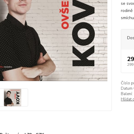
se svou
rodině
smíchu,
Dos
29
299
Číslo p
Datum 
Balení:
Hlídat 