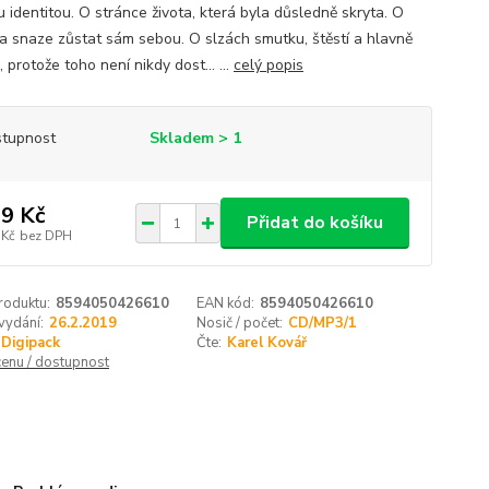
 identitou. O stránce života, která byla důsledně skryta. O
 a snaze zůstat sám sebou. O slzách smutku, štěstí a hlavně
 protože toho není nikdy dost... ...
celý popis
tupnost
Skladem > 1
9 Kč
Přidat do košíku
 Kč
bez DPH
roduktu:
8594050426610
EAN kód:
8594050426610
vydání:
26.2.2019
Nosič / počet:
CD/MP3/1
Digipack
Čte:
Karel Kovář
cenu / dostupnost