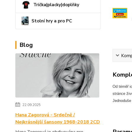
Trička|placky|doplňky
Stolní hry a pro PC
Blog
Kompl
Komple
Od téměř id
stránce živ
Jednoduše
22.09.2025
Hana Zagorová - Srdečně /
Nejkrásnější šansony 1968-2018 2CD
Param