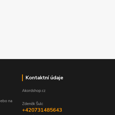
Kontaktní údaje
Akordshop.cz
nebo na
Zdeněk Šulc
+420731485643