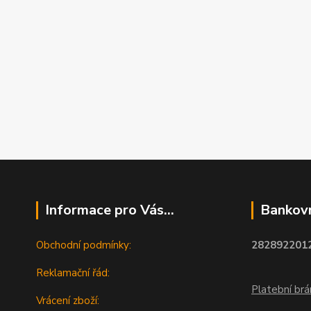
Informace pro Vás...
Bankovn
Obchodní podmínky:
2828922012
Reklamační řád:
Platební br
Vrácení zboží: