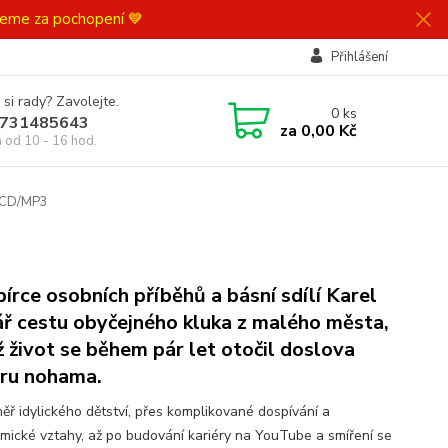
ujeme za pochopení 💙
Přihlášení
 si rady? Zavolejte.
0
ks
731485643
za
0,00 Kč
á od 10 - 16 hod.
) CD/MP3
bírce osobních příběhů a básní sdílí Karel
ř cestu obyčejného kluka z malého města,
ž život se během pár let otočil doslova
ru nohama.
ěř idylického dětství, přes komplikované dospívání a
omické vztahy, až po budování kariéry na YouTube a smíření se