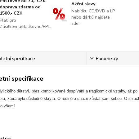
Poštovné od 70,- CZK
Akční slevy
doprava zdarma od
Nabídku CD/DVD a LP
1500,- CZK
nebo dárků najdete
Platí pro
zde..
Zásilkovnu/Balíkovnu/PPL.
etní specifikace
Parametry
tní specifikace
ylického dětství, přes komplikované dospívání a tragikomické vztahy, až po
ota, která byla důsledně skryta. O rodině a snaze zůstat sám sebou. O slzách
 o všem!
etry