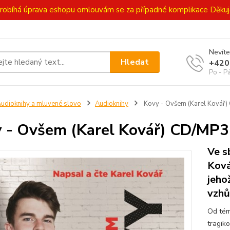
ě probíhá úprava eshopu omlouvám se za případné komplikace Děk
Nevíte
Hledat
+420
Po - P
udioknihy a mluvené slovo
Audioknihy
Kovy - Ovšem (Karel Kovář
 - Ovšem (Karel Kovář) CD/MP3
Ve s
Ková
jeho
vzhů
Od tém
tragik