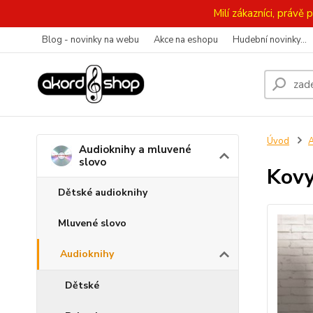
Milí zákazníci, práv
Blog - novinky na webu
Akce na eshopu
Hudební novinky...
Úvod
A
Audioknihy a mluvené
slovo
Kovy
Dětské audioknihy
Mluvené slovo
Audioknihy
Dětské