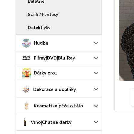
Beletrie
Sci-fi / Fantasy
Detektivky
Hudba
Filmy|DVD|Blu-Ray
Dárky pro..
Dekorace a doplňky
Kosmetika|péče o tělo
Víno|Chutné dárky