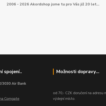
2006 - 2026 Akordshop jsme tu pro Vás již 20 let...
í spojení..
Možnosti dopravy...
/3030 Air Bank
od 70,- CZK doručení na adresu 
ána Comgate
výdejní místo.