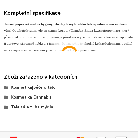
Kompletní specifikace
Jemný přípravek osobní hygieny, vhodný k mytí celého těla s podmanivou moderní
vůní.
Obsahuje kvalitní olej ze semen konopí (Cannabis Sativa L.,Angiospermae), který
působí jako přírodní emollient, zjemňuje působení mycích složek na pokožku a napomáhá
ji udržovat přirozeně hebkou a jemnou. Bohatá pěna je vhodná ke každodennímu použití,
šetrně myje a zanechává vaši pokožku svěží a krásně provoněnou.
Zboží zařazeno v kategoriích
Kosmetika|péče o tělo
Kosmetika Cannabis
Tekutá a tuhá mýdla