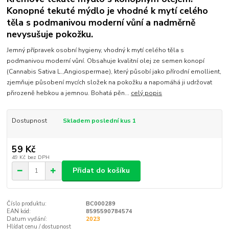
Konopné tekuté mýdlo je vhodné k mytí celého
těla s podmanivou moderní vůní a nadměrně
nevysušuje pokožku.
Jemný přípravek osobní hygieny, vhodný k mytí celého těla s
podmanivou moderní vůní. Obsahuje kvalitní olej ze semen konopí
(Cannabis Sativa L.,Angiospermae), který působí jako přírodní emollient,
zjemňuje působení mycích složek na pokožku a napomáhá ji udržovat
přirozeně hebkou a jemnou. Bohatá pěn...
celý popis
Dostupnost
Skladem poslední kus 1
59 Kč
49 Kč
bez DPH
Přidat do košíku
Číslo produktu:
BC000289
EAN kód:
8595590784574
Datum vydání:
2023
Hlídat cenu / dostupnost