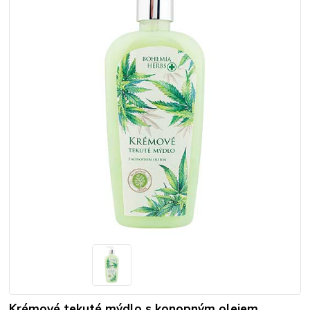
Krémové tekuté mýdlo s konopným olejem.