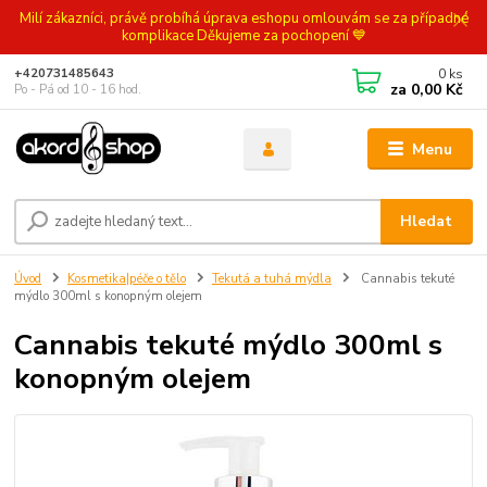
Milí zákazníci, právě probíhá úprava eshopu omlouvám se za případné
komplikace Děkujeme za pochopení 💙
0
ks
+420731485643
za
0,00 Kč
Po - Pá od 10 - 16 hod.
Menu
Hledat
Úvod
Kosmetika|péče o tělo
Tekutá a tuhá mýdla
Cannabis tekuté
mýdlo 300ml s konopným olejem
Cannabis tekuté mýdlo 300ml s
konopným olejem