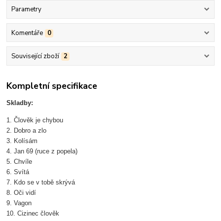
Parametry
Komentáře
0
Související zboží
2
Kompletní specifikace
Skladby:
1. Člověk je chybou
2. Dobro a zlo
3. Kolísám
4. Jan 69 (ruce z popela)
5. Chvíle
6. Svítá
7. Kdo se v tobě skrývá
8. Oči vidí
9. Vagon
10. Cizinec člověk