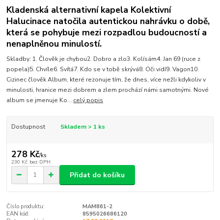
Kladenská alternativní kapela Kolektivní
Halucinace natočila autentickou nahrávku o době,
která se pohybuje mezi rozpadlou budoucností a
nenaplněnou minulostí.
Skladby: 1. Člověk je chybou2. Dobro a zlo3. Kolísám4. Jan 69 (ruce z
popela)5. Chvíle6. Svítá7. Kdo se v tobě skrývá8. Oči vidí9. Vagon10.
Cizinec člověk Album, které rezonuje tím, že dnes, více nežli kdykoliv v
minulosti, hranice mezi dobrem a zlem prochází námi samotnými. Nové
album se jmenuje Ko...
celý popis
Dostupnost
Skladem > 1 ks
278 Kč
/
ks
230 Kč
bez DPH
Přidat do košíku
Číslo produktu:
MAM861-2
EAN kód:
8595026686120