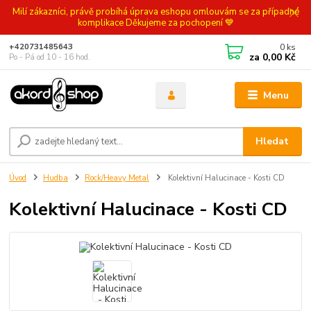
Milí zákazníci, právě probíhá úprava eshopu omlouvám se za případné
komplikace Děkujeme za pochopení 💙
0
ks
+420731485643
za
0,00 Kč
Po - Pá od 10 - 16 hod.
Menu
Hledat
Úvod
Hudba
Rock/Heavy Metal
Kolektivní Halucinace - Kosti CD
Kolektivní Halucinace - Kosti CD