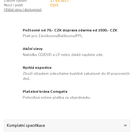
Datum vydání:
17.03.2017
Nosič / počet:
CD/1
Hlídat cenu / dostupnost
Poštovné od 70,- CZK doprava zdarma od 1500,- CZK
Platí pro Zásilkovnu/Balíkovnu/PPL.
Akční slevy
Nabídku CD/DVD a LP nebo dárků najdete zde..
Rychlá expedice
Zboží skladem odesíláme kvalitně zabalené do tří pracovních
dnů..
Platební brána Comgate
Pohodlná online platba za objednávku.
Kompletní specifikace