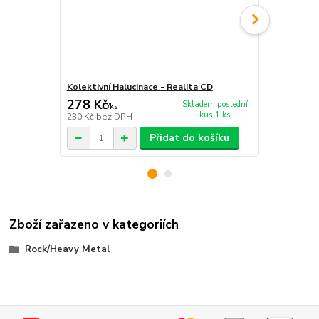
Kolektivní Halucinace - Realita CD
Kolektivní H
278 Kč
355 Kč
Skladem poslední
/
ks
/
ks
kus 1 ks
230 Kč
bez DPH
293 Kč
bez 
Přidat do košíku
Zboží zařazeno v kategoriích
Rock/Heavy Metal