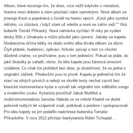
Album, které rezonuje tím, že dnes, více nežli kdykoliv v minulosti,
hranice mezi dobrem a zlem prochází námi samotnými. Nové album se
jmenuje Kosti a pojednává o životě na hranici epoch. „Kosti jako symbol
něčeho, co zůstává, i když staré už odešlo a nové se zatím rodí,"" říká
bubeník Tomáš Příkaský. Nová nahrávka vychází tři roky po vydání
desky Bůh z Umakartu a může působit jako zjevení. Jakoby se kapela
hloubavýma očima lebky na obalu svého alba dívala někam za obzor.
Čtyři přátelé, hudebníci, zpěváci. Ačkoliv zpívají o tom co všichni
důvěrně známe, co prožíváme, jsou v tom jedineční. Pokud se ptáte, do
jaké škatulky je zařadit, vězte, že této kapele jsou žánrová omezení
vzdálená. Co však lze prohlásit bez obav, je skutečnost, že se jedná o
originální zážitek. Především jsou to písně. Kapela je jedinečná tím že
staví na silných písních a nebojí se skvělé texty nechat zaznít bez
klasické instrumentace kytar a vytváří tak originální mix sdělného songu
a moderního zvuku. Kytarista písničkář Jakub Muhlfeit a
multiinstrumentalista Jaroslav Habrda se ve městě Kladně ve druhé
polovině nultých let vzájemně znali, potkávali a posléze i spolupracovali.
Pro ideu kapely se jim podařilo nadchnout bubeníka Tomáše
Příkaského. V roce 2012 přichází baskytarista Robin Tichopád ...