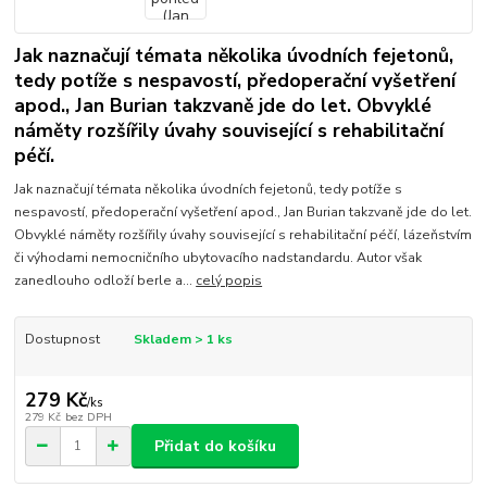
Jak naznačují témata několika úvodních fejetonů,
tedy potíže s nespavostí, předoperační vyšetření
apod., Jan Burian takzvaně jde do let. Obvyklé
náměty rozšířily úvahy související s rehabilitační
péčí.
Jak naznačují témata několika úvodních fejetonů, tedy potíže s
nespavostí, předoperační vyšetření apod., Jan Burian takzvaně jde do let.
Obvyklé náměty rozšířily úvahy související s rehabilitační péčí, lázeňstvím
či výhodami nemocničního ubytovacího nadstandardu. Autor však
zanedlouho odloží berle a...
celý popis
Dostupnost
Skladem > 1 ks
279 Kč
/
ks
279 Kč
bez DPH
Přidat do košíku