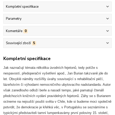
Kompletní specifikace
Parametry
Komentáře
0
Související zboží
5
Kompletní specifikace
Jak naznačují témata několika úvodních fejetonů, tedy potíže s
nespavostí, předoperační vyšetření apod., Jan Burian takzvaně jde do
let. Obvyklé náměty rozšířily úvahy související s rehabilitační péčí,
lázeňstvím či výhodami nemocničního ubytovacího nadstandardu. Autor
však zanedlouho odloží berle a nasadí tempo, jaké pamatují čtenáři
předchozích knižních vydání pravidelných fejetonů. Záhy se s Burianem
octneme na nejsušší poušti světa v Chile, kde si budeme moci společně
potvrdit, že demokracie je křehká věc, v Portugalsku se seznámíme s
typickými představiteli tamní lumpenkavárny první poloviny 15. století,