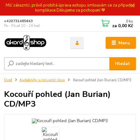
Milí zákazníci, právě probíhá úprava eshopu omlouvám se za případné
komplikace Děkujeme za pochopení 💙
0
ks
+420731485643
za
0,00 Kč
Po - Pá od 10 - 16 hod.
Menu
Hledat
Úvod
Audioknihy a mluvené slovo
Kocouří pohled (Jan Burian) CD/MP3
Kocouří pohled (Jan Burian)
CD/MP3