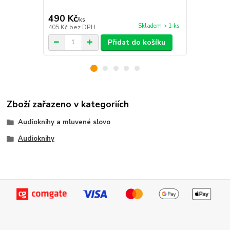
490 Kč
91 Kč
/
ks
/
ks
Skladem > 1 ks
405 Kč
bez DPH
75 Kč
bez D
Přidat do košíku
Zboží zařazeno v kategoriích
Audioknihy a mluvené slovo
Audioknihy