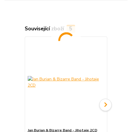
Související zboží
5
Jan Burian & Bizarre Band - Jihotaje 2CD
Jan Burian -