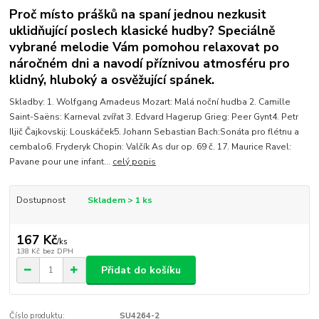
Proč místo prášků na spaní jednou nezkusit
uklidňující poslech klasické hudby? Speciálně
vybrané melodie Vám pomohou relaxovat po
náročném dni a navodí příznivou atmosféru pro
klidný, hluboký a osvěžující spánek.
Skladby: 1. Wolfgang Amadeus Mozart: Malá noční hudba 2. Camille
Saint-Saëns: Karneval zvířat 3. Edvard Hagerup Grieg: Peer Gynt4. Petr
Iljič Čajkovskij: Louskáček5. Johann Sebastian Bach:Sonáta pro flétnu a
cembalo6. Fryderyk Chopin: Valčík As dur op. 69 č. 17. Maurice Ravel:
Pavane pour une infant...
celý popis
Dostupnost
Skladem > 1 ks
167 Kč
/
ks
138 Kč
bez DPH
Přidat do košíku
Číslo produktu:
SU4264-2