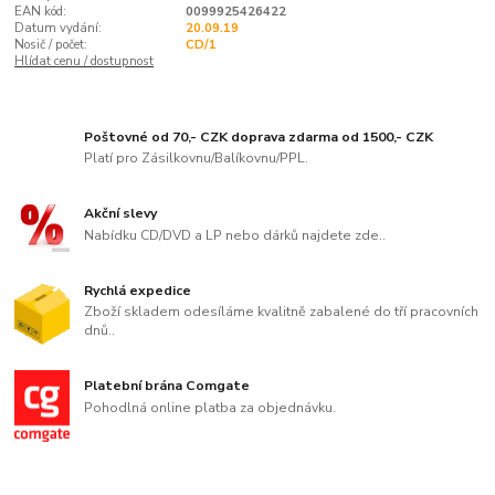
EAN kód:
0099925426422
Datum vydání:
20.09.19
Nosič / počet:
CD/1
Hlídat cenu / dostupnost
Poštovné od 70,- CZK doprava zdarma od 1500,- CZK
Platí pro Zásilkovnu/Balíkovnu/PPL.
Akční slevy
Nabídku CD/DVD a LP nebo dárků najdete zde..
Rychlá expedice
Zboží skladem odesíláme kvalitně zabalené do tří pracovních
dnů..
Platební brána Comgate
Pohodlná online platba za objednávku.