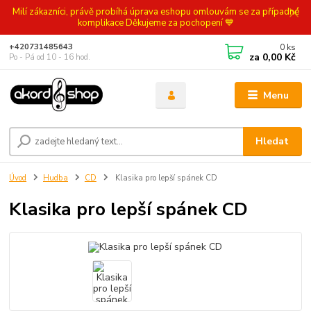
Milí zákazníci, právě probíhá úprava eshopu omlouvám se za případné
komplikace Děkujeme za pochopení 💙
0
ks
+420731485643
za
0,00 Kč
Po - Pá od 10 - 16 hod.
Menu
Hledat
Úvod
Hudba
CD
Klasika pro lepší spánek CD
Klasika pro lepší spánek CD