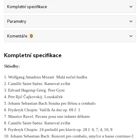
Kompletní specifikace
Parametry
Komentáře
0
Kompletní specifikace
Skladby:
1. Wolfgang Amadeus Mozart: Malá noční hudba
2. Camille Saint-Saëns: Karneval zvířat
3. Edvard Hagerup Grieg: Peer Gynt
4. Petr Iljič Čajkovskij: Louskáček
5. Johann Sebastian Bach:Sonáta pro flétnu a cembalo
6. Fryderyk Chopin: Valčík As dur op. 69 č. 1
7. Maurice Ravel: Pavane pour une infante défunte
8. Camille Saint-Saëns: Karneval zvířat
9. Fryderyk Chopin: 24 preludií pro klavír op. 28 č. 6, 7, 4, 10, 9
10. Johann Sebastian Bach: Koncert pro cembalo, smyčce a basso continuo č.