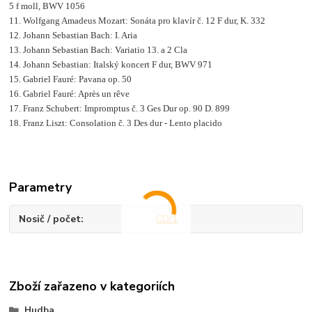
5 f moll, BWV 1056
11. Wolfgang Amadeus Mozart: Sonáta pro klavír č. 12 F dur, K. 332
12. Johann Sebastian Bach: I. Aria
13. Johann Sebastian Bach: Variatio 13. a 2 Cla
14. Johann Sebastian: Italský koncert F dur, BWV 971
15. Gabriel Fauré: Pavana op. 50
16. Gabriel Fauré: Après un rêve
17. Franz Schubert: Impromptus č. 3 Ges Dur op. 90 D. 899
18. Franz Liszt: Consolation č. 3 Des dur - Lento placido
Parametry
Nosič / počet
CD/1
Zboží zařazeno v kategoriích
Hudba