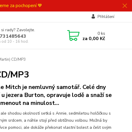
ujeme za pochopení 💙
Přihlášení
 si rady? Zavolejte.
0
ks
731485643
za
0,00 Kč
á od 10 - 16 hod.
 Martin) CD/MP3
 CD/MP3
e Mitch je nemluvný samotář. Celé dny
í u jezera Burton, opravuje lodě a snaží se
menout na minulost…
 ale shodou okolností setká s Annie, sedmiletou holčičkou s
ým srdcem, a náhle stojí před obtížnou volbou. Možná by
ívce pomoci, ale dokáže překonat vlastní bolest a čelit svým