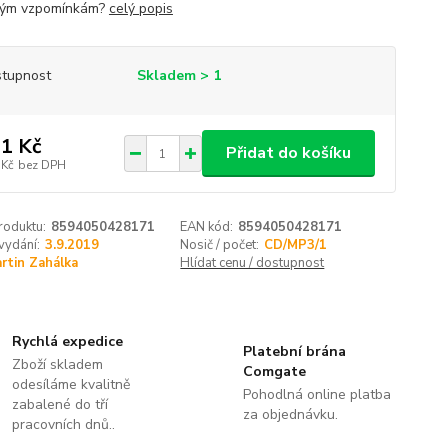
kým vzpomínkám?
celý popis
tupnost
Skladem > 1
1 Kč
Přidat do košíku
 Kč
bez DPH
roduktu:
8594050428171
EAN kód:
8594050428171
vydání:
3.9.2019
Nosič / počet:
CD/MP3/1
rtin Zahálka
Hlídat cenu / dostupnost
Rychlá expedice
Platební brána
Zboží skladem
Comgate
odesíláme kvalitně
Pohodlná online platba
zabalené do tří
za objednávku.
pracovních dnů..