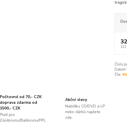
tragic
Dos
32
321
Číslo p
Datum 
Čte:
Ma
Poštovné od 70,- CZK
Akční slevy
doprava zdarma od
Nabídku CD/DVD a LP
1500,- CZK
nebo dárků najdete
Platí pro
zde..
Zásilkovnu/Balíkovnu/PPL.