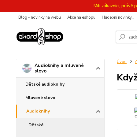
Milí zákazníci, práv
Blog - novinky na webu
Akce na eshopu
Hudební novinky...
Úvod
A
Audioknihy a mluvené
slovo
Když
Dětské audioknihy
Mluvené slovo
Audioknihy
Dětské