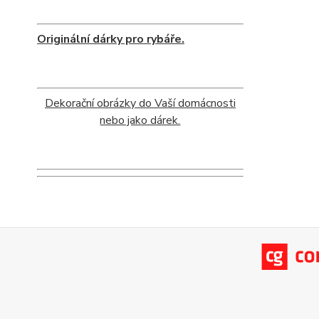
Originální dárky pro rybáře.
Dekorační obrázky do Vaší domácnosti
nebo jako dárek.