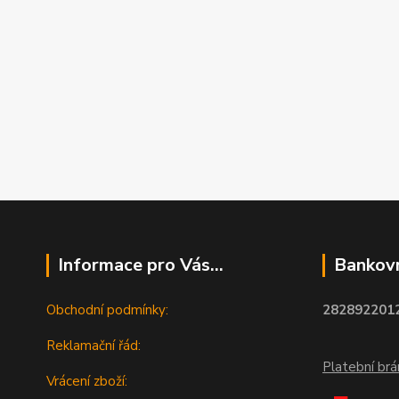
Informace pro Vás...
Bankovn
Obchodní podmínky:
2828922012
Reklamační řád:
Platební br
Vrácení zboží: