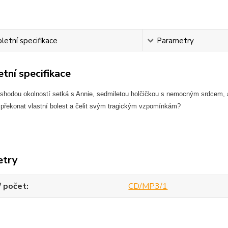
etní specifikace
Parametry
tní specifikace
 shodou okolností setká s Annie, sedmiletou holčičkou s nemocným srdcem, a
 překonat vlastní bolest a čelit svým tragickým vzpomínkám?
etry
/ počet
CD/MP3/1