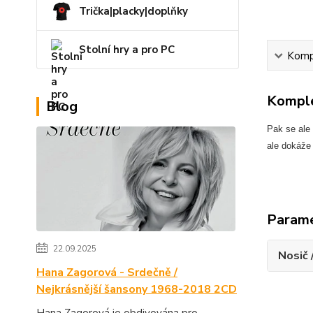
Trička|placky|doplňky
Stolní hry a pro PC
Kompl
Komple
Blog
Pak se ale
ale dokáže
Param
22.09.2025
Nosič 
Hana Zagorová - Srdečně /
Nejkrásnější šansony 1968-2018 2CD