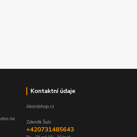
Kontaktní údaje
Akordshop.cz
nebo na
Zdeněk Šulc
+420731485643