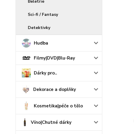
Beletrie
Sci-fi / Fantasy
Detektivky
Hudba
Filmy|DVD|Blu-Ray
Dárky pro..
Dekorace a doplňky
Kosmetika|péče o tělo
Víno|Chutné dárky