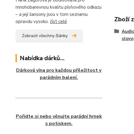
Hana Zagorová je obdivována pro
mnohobarevnou kvalitu písňového odkazu
– a její šansony jsou v tom seznamu
Zboží 
opravdu vysoko.
číst celé
Audio
Zobrazit všechny články
slovo
Nabídka dárků...
Dárková vína pro každou příležitost v
parádním balení.
Pořidte si nebo věnujte parádní hrnek
s potiskem.