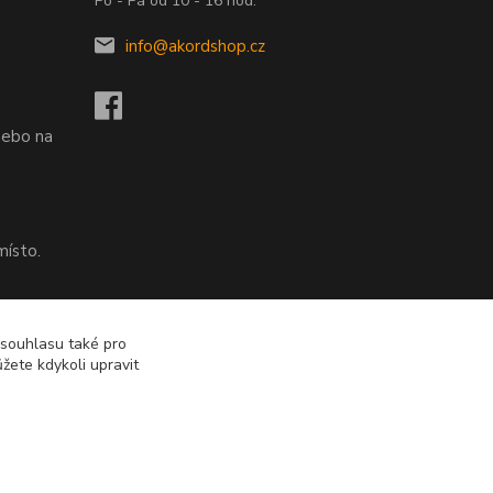
Po - Pá od 10 - 16 hod.
info@akordshop.cz
.
nebo na
místo.
nebo na
 souhlasu také pro
žete kdykoli upravit