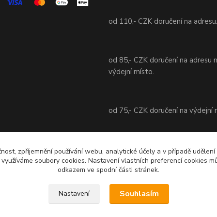
od 110,- CZK doručení na adresu
od 85,- CZK doručení na adresu 
výdejní místo.
od 75,- CZK doručení na výdejní 
od 70,- CZK doručení na adresu 
čnost, zpříjemnění používání webu, analytické účely a v případě udělení
y využíváme soubory cookies. Nastavení vlastních preferencí cookies mů
výdejní místo.
odkazem ve spodní části stránek.
Souhlasím
Nastavení