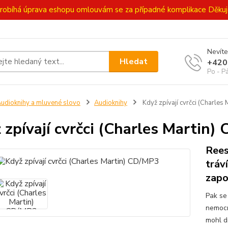
ě probíhá úprava eshopu omlouvám se za případné komplikace Děk
Nevíte
Hledat
+420
Po - P
udioknihy a mluvené slovo
Audioknihy
Když zpívají cvrčci (Charles
 zpívají cvrčci (Charles Martin)
Rees
tráv
zapo
Pak se
nemocn
mohl d