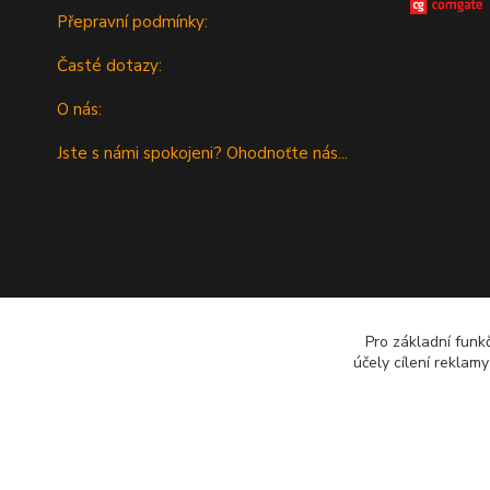
Přepravní podmínky:
Časté dotazy:
O nás:
Jste s námi spokojeni? Ohodnoťte nás...
Pro základní funk
účely cílení reklam